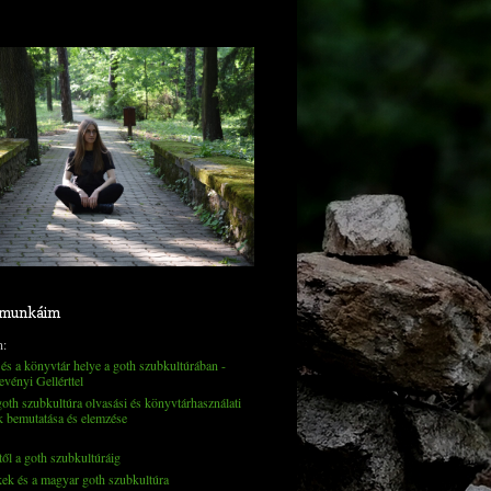
 munkáim
n:
és a könyvtár helye a goth szubkultúrában -
evényi Gellérttel
th szubkultúra olvasási és könyvtárhasználati
k bemutatása és elemzése
től a goth szubkultúráig
kek és a magyar goth szubkultúra