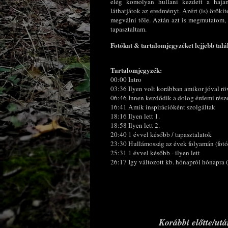
elég komolyan hullani kezdett a haja
láthatjátok az eredményt. Azért (is) örök
megválni tőle. Aztán azt is megmutatom, 
tapasztaltam.
Fotókat & tartalomjegyzéket lejjebb talá
Tartalomjegyzék:
00:00 Intro
03:36 Ilyen volt korábban amikor jóval rö
06:46 Innen kezdődik a dolog érdemi rész
16:41 Amik inspirációként szolgáltak
18:16 Ilyen lett 1.
18:58 Ilyen lett 2.
20:40 1 évvel később / tapasztalatok
23:30 Hullámosság az évek folyamán (fotó
25:31 1 évvel később - ilyen lett
26:17 Így változott kb. hónapról hónapra (
Korábbi előtte/ut