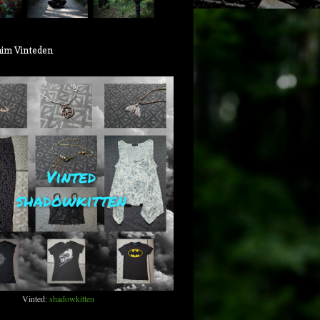
aim Vinteden
Vinted:
shadowkitten