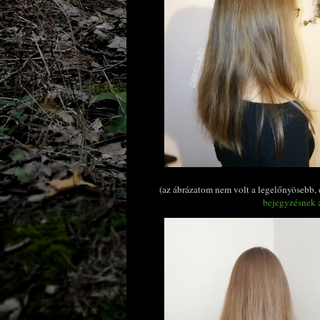
(az ábrázatom nem volt a legelőnyösebb, c
bejegyzésnek a