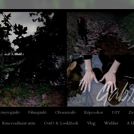
önyvajánló
Filmajánló
Olvasnivaló
Képcsokor
DIY
Ze
Kincsvadászat után
OotD & LookBook
Vlog
Wishlist
A b