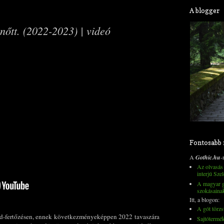
A blogger
anőtt. (2022-2023) | videó
Fontosabb
A
Gothic.hu
-
Az olvasás 
interjú Szel
A magyar go
szokásaina
Itt, a blogon:
A gót törzs
d-fertőzésen, ennek következményeképpen 2022 tavaszára
Sajtótermé