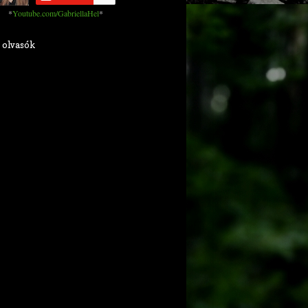
*
Youtube.com/GabriellaHel
*
 olvasók