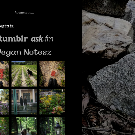
hamarosan...
 itt is: