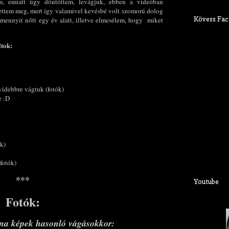
m, emiatt úgy döntöttem, levágjuk, ebben a videóban
ítettem meg, mert így valamivel kevésbé volt szomorú dolog
Kövess Fac
mennyit nőtt egy év alatt, illetve elmesélem, hogy miket
ltok:
videbbre vágtuk (fotók)
e :D
k)
fotók)
***
Youtube
Fotók:
ána képek hasonló vágásokkor: