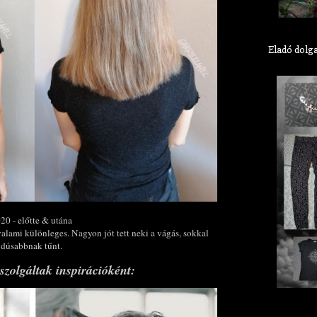
Eladó dolg
20 - előtte & utána
alami különleges. Nagyon jót tett neki a vágás, sokkal
dúsabbnak tűnt.
szolgáltak inspirációként: