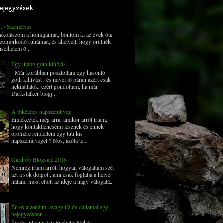
ejegyzések
... / Személyes
 pakolászom a holmijaimat, bontom ki az évek óta
zomorkodó ruháimat, és ahelyett, hogy örülnék,
iselhetem ő...
Egy újabb goth kihívás
Már korábban posztoltam egy hasonló
goth kihívást , és mivel jó páran azért csak
nekiláttatok, ezért gondoltam, ha már
Darkstalker blogj...
A tökéletes napszemüveg
Emlékeztek még arra, amikor arról írtam,
hogy kontaktlencséim lesznek és ennek
örömére rendeltem egy tuti kis
napszemüveget ? Nos, azóta te...
Gardrób Blogsale 2016
Nemrég írtam arról, hogyan válogattam szét
azt a sok dolgot , ami csak foglalja a helyet
nálam, most eljött az ideje a nagy válogatá...
Én és a zenéim, avagy tíz év dallamai egy
bejegyzésben
forrás: Slicing Up Eyeballs Nehéz