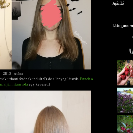
Ajánló
Látogass meg
2018 - utána
sak itthoni fotónak indult :D de a lényeg látszik.
Ennek a
z alján írtam róla
egy keveset.)