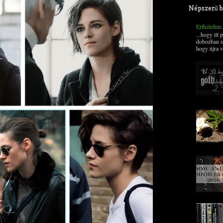
Népszerű b
Érthetetlen
...hogy itt
dobozban s
hogy újra v