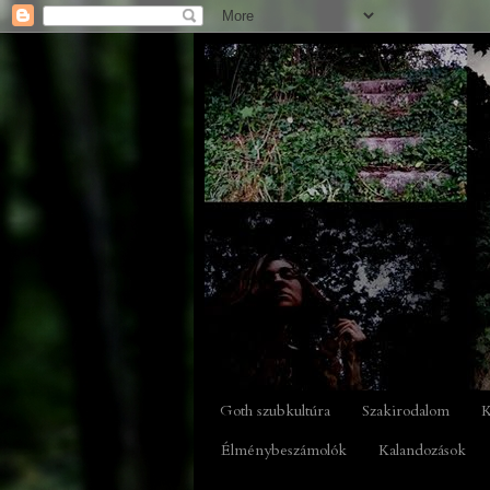
Goth szubkultúra
Szakirodalom
K
Élménybeszámolók
Kalandozások