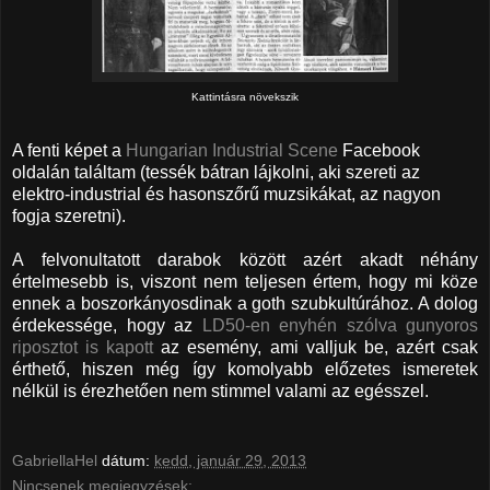
Kattintásra növekszik
A fenti képet a
Hungarian Industrial Scene
Facebook
oldalán találtam (tessék bátran lájkolni, aki szereti az
elektro-industrial és hasonszőrű muzsikákat, az nagyon
fogja szeretni).
A felvonultatott darabok között azért akadt néhány
értelmesebb is, viszont nem teljesen értem, hogy mi köze
ennek a boszorkányosdinak a goth szubkultúrához. A dolog
érdekessége, hogy az
LD50-en enyhén szólva gunyoros
riposztot is kapott
az esemény, ami valljuk be, azért csak
érthető, hiszen még így komolyabb előzetes ismeretek
nélkül is érezhetően nem stimmel valami az egésszel.
GabriellaHel
dátum:
kedd, január 29, 2013
Nincsenek megjegyzések: