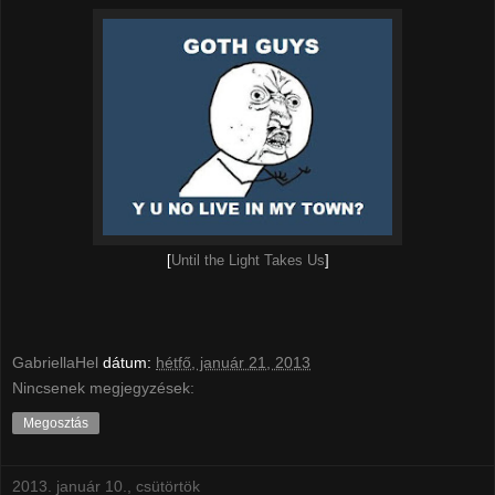
[
Until the Light Takes Us
]
GabriellaHel
dátum:
hétfő, január 21, 2013
Nincsenek megjegyzések:
Megosztás
2013. január 10., csütörtök