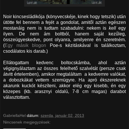
Noir kincsesládikója (könyvecskéje, kinek hogy tetszik) után
ütötte fel bennem a fejét a gondolat, amitől aztán egészen
mostanáig nem is tudtam szabadulni: nekem is
kell
egy
ilyen. De nem ám boltból, hanem saját kezűleg,
összeügyeskedve, pont olyanra, amilyenre én szeretném.
(
Egy másik blogon
Poe-s kézitáskával is találkoztam,
csodálatos kis darab.)
Ellátogattam kedvenc boltocskámba, ahol aztán
végignyálaztam az összes felelhető szalvétát (persze csak
átvitt értelemben), amikor megtaláltam a kedvemre valókat,
a dobozkákat vettem szemügyre. Ha apró ékszereknek
akarunk kuckót készíteni, akkor elég egy kisebb, én egy
közepes (kb. arasznyi oldalú, 7-8 cm magas) darabot
választottam.
GabriellaHel
dátum:
szerda, január 02, 2013
Nincsenek megjegyzések: