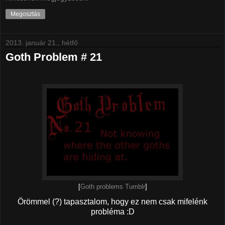
Megosztás
2013. január 21., hétfő
Goth Problem # 21
[
Goth problems Tumblr
]
Örömmel (?) tapasztalom, hogy ez nem csak mifelénk
probléma :D