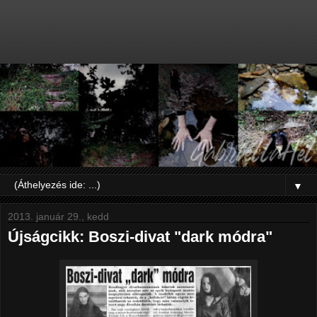
▼
2013. január 29., kedd
Újságcikk: Boszi-divat "dark módra"