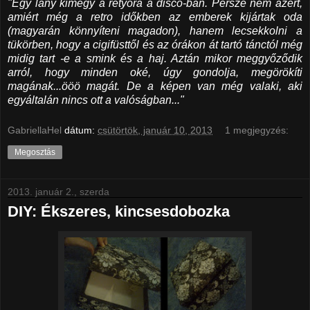
"Egy lány kimegy a retyóra a disco-ban. Persze nem azért,
amiért még a retro időkben az emberek kijártak oda
(magyarán könnyíteni magadon), hanem lecsekkolni a
tükörben, hogy a cigifüsttől és az órákon át tartó tánctól még
midig tart -e a smink és a haj. Aztán mikor meggyőződik
arról, hogy minden oké, úgy gondolja, megörökíti
magának...ööö magát. De a képen van még valaki, aki
egyáltalán nincs ott a valóságban..."
GabriellaHel
dátum:
csütörtök, január 10, 2013
1 megjegyzés:
Megosztás
2013. január 2., szerda
DIY: Ékszeres, kincsesdobozka