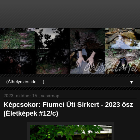
▼
2023. október 15., vasárnap
Képcsokor: Fiumei Úti Sírkert - 2023 ősz
(Életképek #12/c)