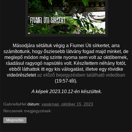
Másodjára sétáltuk végig a Fiumei Úti sírkertet, arra
számítottunk, hogy ősziesebb látvány fogad majd minket, de
meglepő módon még szinte nyoma sem volt az októbernek,
ráadásul ragyogó napsütés volt. Készítettem néhány fotót,
ebből láthattok itt egy kis válogatást, illetve egy rövidke
videórészletet
az előző bejegyzésben található videóban
(19:57-től).
A képek 2023.10.12-én készültek.
GabriellaHel
dátum:
vasárnap, október 15, 2023
Nincsenek megjegyzések:
Megosztás