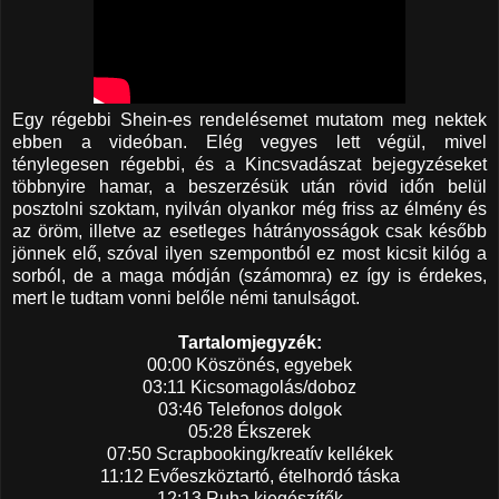
Egy régebbi Shein-es rendelésemet mutatom meg nektek
ebben a videóban. Elég vegyes lett végül, mivel
ténylegesen régebbi, és a Kincsvadászat bejegyzéseket
többnyire hamar, a beszerzésük után rövid időn belül
posztolni szoktam, nyilván olyankor még friss az élmény és
az öröm, illetve az esetleges hátrányosságok csak később
jönnek elő, szóval ilyen szempontból ez most kicsit kilóg a
sorból, de a maga módján (számomra) ez így is érdekes,
mert le tudtam vonni belőle némi tanulságot.
Tartalomjegyzék
:
00:00 Köszönés, egyebek
03:11 Kicsomagolás/doboz
03:46 Telefonos dolgok
05:28 Ékszerek
07:50 Scrapbooking/kreatív kellékek
11:12 Evőeszköztartó, ételhordó táska
12:13 Ruha kiegészítők