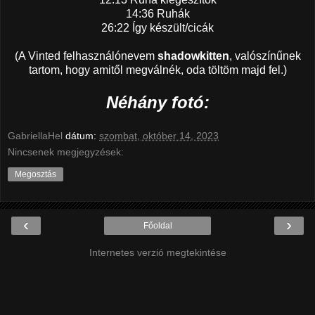
14:36 Ruhák
26:22 Így készült/cicák
(A Vinted felhasználónevem
shadowkitten
, valószínűnek
tartom, hogy amitől megválnék, oda töltöm majd fel.)
Néhány fotó:
GabriellaHel
dátum:
szombat, október 14, 2023
Nincsenek megjegyzések:
Megosztás
‹
›
Főoldal
Internetes verzió megtekintése