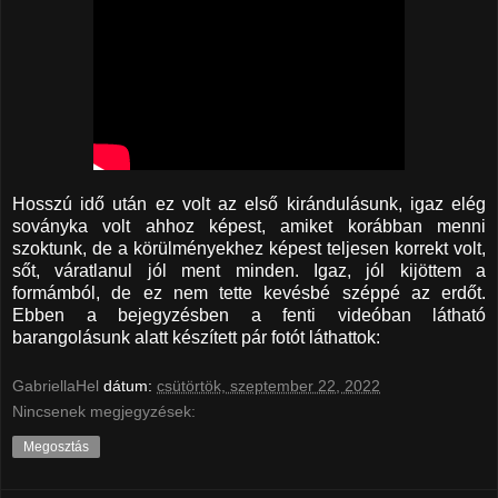
Hosszú idő után ez volt az első kirándulásunk, igaz elég
soványka volt ahhoz képest, amiket korábban menni
szoktunk, de a körülményekhez képest teljesen korrekt volt,
sőt, váratlanul jól ment minden. Igaz, jól kijöttem a
formámból, de ez nem tette kevésbé széppé az erdőt.
Ebben a bejegyzésben a fenti videóban látható
barangolásunk alatt készített pár fotót láthattok:
GabriellaHel
dátum:
csütörtök, szeptember 22, 2022
Nincsenek megjegyzések:
Megosztás