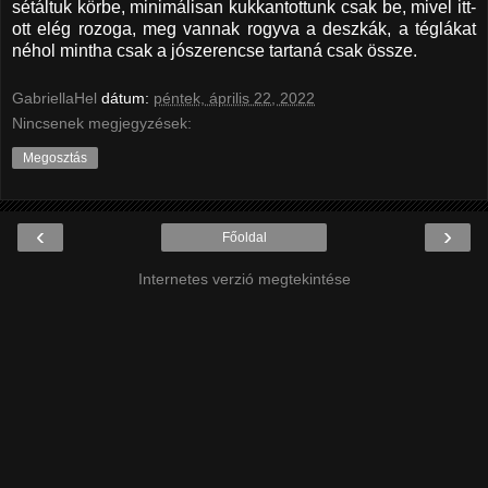
sétáltuk körbe, minimálisan kukkantottunk csak be, mivel itt-
ott elég rozoga, meg vannak rogyva a deszkák, a téglákat
néhol mintha csak a jószerencse tartaná csak össze.
GabriellaHel
dátum:
péntek, április 22, 2022
Nincsenek megjegyzések:
Megosztás
‹
›
Főoldal
Internetes verzió megtekintése