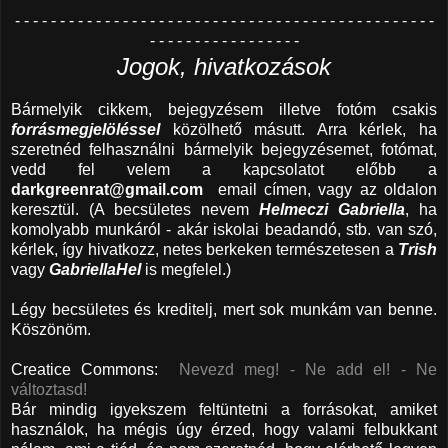
- - - - - - - - - - - - - - - - - - - - - - - - - - - - - - - - - - - - - - - - - - - - - - -
- - - - - - - - - - - - - - - - -
Jogok, hivatkozások
Bármelyik cikkem, bejegyzésem illetve fotóm csakis
forrásmegjelöléssel
közölhető másutt. Arra kérlek, ha
szeretnéd felhasználni bármelyik bejegyzésemet, fotómat,
vedd fel velem a kapcsolatot előbb a
darkgreenrat@gmail.com
email címen, vagy az oldalon
keresztül. (A becsületes nevem
Helmeczi Gabriella
, ha
komolyabb munkáról - akár iskolai beadandó, stb. van szó,
kérlek, így hivatkozz, netes berkeken természetesen a
Trish
vagy
GabriellaHel
is megfelel.)
Légy becsületes és kreditelj, mert sok munkám van benne.
Köszönöm.
Creatice Commons:
Nevezd meg! - Ne add el! - Ne
változtasd!
Bár mindig igyekszem feltüntetni a forrásokat, amiket
használok, ha mégis úgy érzed, hogy valami felbukkant