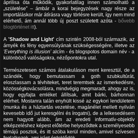
áprilisa óta működik, gyakorlatilag innen számolható a
„születése” – ámbár a korai bejegyzések nagy része az
importáláskor már átírásra vagy törlésre került, így nem mind
elérhető, ám annál több új poszt született azóta -
bővebb
blogtörténet itt
).
A
'Shadow and Light'
cím szintén 2008-ból származik, az
árnyék és fény egyensúlyának szükségességére, illetve az
'Everything is illusion'
alcím - és blogspotos domain név - a
különböző valóságokra, nézőpontokra utal.
Természetesen számos átalakuláson ment keresztül, de a
szándék, hogy bemutassam a goth szubkultúrát,
eloszlassam a tévhiteket, teret teremtsek az ismerkedésre,
közösségkovácsolásra, mindvégig megmaradt, ahogy az is,
hogy egyfajta emléket állítsak, amit bárki, bárhonnan
elérhet. Mostanra talán enyhült kissé az egykori lendületem
(munka és a háztartás vezetése, magánélet mellett nyilván
kevesebb idő jut keresgélni és írogatni), de a lelkesedésem
nem hagyott alább, ám az eredeti informatív-objektív
elképzeléshez képest előtérbe helyeződtek a személyesebb
témájú posztok, és itt szóba kerül minden, amivel szívesen
foglalkozok, ami iránt érdeklődök.