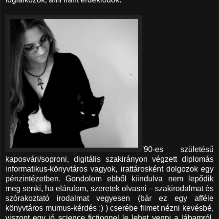
'90-es születésű
kaposvári/soproni, digitális szakirányon végzett diplomás
informatikus-könyvtáros vagyok, irattárosként dolgozok egy
pénzintézetben. Gondolom ebből kiindulva nem lepődik
meg senki, ha elárulom, szeretek olvasni – szakirodalmat és
szórakoztató irodalmat vegyesen (bár ez egy afféle
könyvtáros mumus-kérdés :) ) cserébe filmet nézni kevésbé,
viszont egy jó science fictionnel le lehet venni a lábamról,