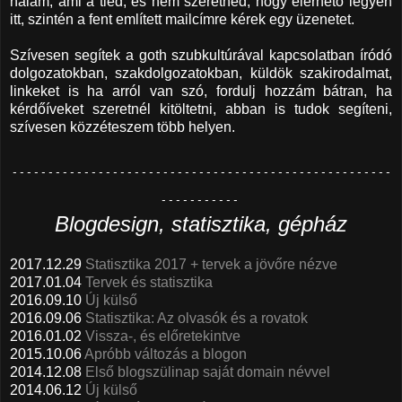
nálam, ami a tiéd, és nem szeretnéd, hogy elérhető legyen
itt, szintén a fent említett mailcímre kérek egy üzenetet.
Szívesen segítek a goth szubkultúrával kapcsolatban íródó
dolgozatokban, szakdolgozatokban, küldök szakirodalmat,
linkeket is ha arról van szó, fordulj hozzám bátran, ha
kérdőíveket szeretnél kitöltetni, abban is tudok segíteni,
szívesen közzéteszem több helyen.
- - - - - - - - - - - - - - - - - - - - - - - - - - - - - - - - - - - - - - - - - - - - - - - - - - - - -
- - - - - - - - - - -
Blogdesign, statisztika, gépház
2017.12.29
Statisztika 2017 + tervek a jövőre nézve
2017.01.04
Tervek és statisztika
2016.09.10
Új külső
2016.09.06
Statisztika: Az olvasók és a rovatok
2016.01.02
Vissza-, és előretekintve
2015.10.06
Apróbb változás a blogon
2014.12.08
Első blogszülinap saját domain névvel
2014.06.12
Új külső