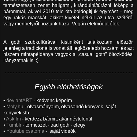
természetesen zenét hallgatni, kirándulni/túrázni főképp a
párommal, akivel 2010 tele óta boldogítjuk egymást – meg
egy rakás macskát, akiket kivétel nélkül az utca széléről
vagy menhelyről hoztunk haza. Vegán életmódot élek.
A goth szubkultúrával kistiniként találkoztam először,
jelenleg a tradícionális vonat áll legközelebb hozzám, és azt
hiszem mintapéldánya vagyok a „casual goth” öltözködési
irányzatnak is. :)
- - - - - - - - - - - - - - - - - - - - - - - - - - - - - - - - - - - - - - - - - - - - - - -
- - - - - - - - - - - - - - - - -
Egyéb elérhetőségek
•
deviantART
- kedvenc képeim
•
Moly.hu
- olvasmányaim, olvasandó könyvek, saját
könyvek stb.
•
Ask.fm
- kérdezz bármit, akár névtelenül
•
Tumblr
- természet - trad goth - elegy
•
Youtube csatorna
- saját videók