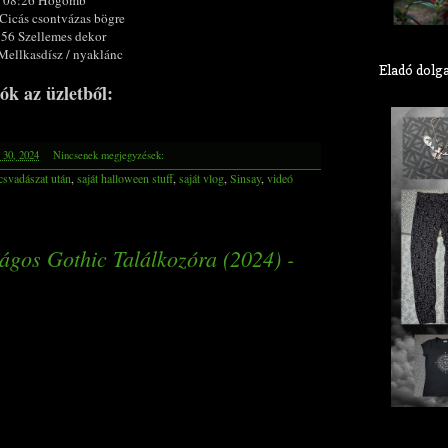
Cicás csontvázas bögre
:56 Szellemes dekor
Mellkasdísz / nyaklánc
Eladó dolg
ók az üzletből:
 30, 2024
Nincsenek megjegyzések:
csvadászat után
,
saját halloween stuff
,
saját vlog
,
Sinsay
,
videó
gos Gothic Találkozóra (2024) -