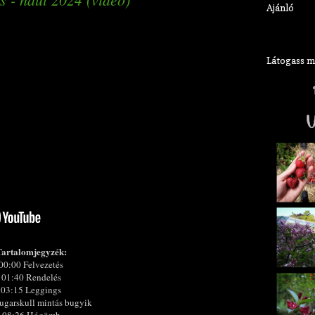
Ajánló
Látogass meg
artalomjegyzék:
00:00 Felvezetés
01:40 Rendelés
03:15 Leggings
ugarskull mintás bugyik
08:26 Hógömb