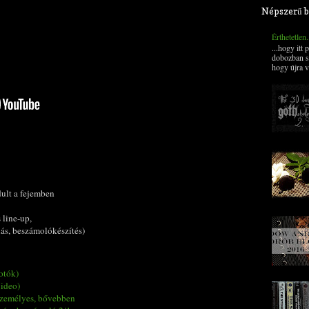
Népszerű b
Érthetetlen
...hogy itt
dobozban s
hogy újra v
ult a fejemben
 line-up,
lás, beszámolókészítés)
otók)
Video)
 személyes, bővebben