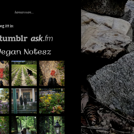
hamarosan...
 itt is: