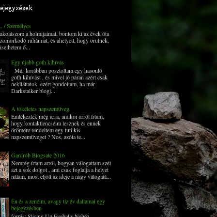
ejegyzések
... / Személyes
 pakolászom a holmijaimat, bontom ki az évek óta
zomorkodó ruháimat, és ahelyett, hogy örülnék,
iselhetem ő...
Egy újabb goth kihívás
Már korábban posztoltam egy hasonló
goth kihívást , és mivel jó páran azért csak
nekiláttatok, ezért gondoltam, ha már
Darkstalker blogj...
A tökéletes napszemüveg
Emlékeztek még arra, amikor arról írtam,
hogy kontaktlencséim lesznek és ennek
örömére rendeltem egy tuti kis
napszemüveget ? Nos, azóta te...
Gardrób Blogsale 2016
Nemrég írtam arról, hogyan válogattam szét
azt a sok dolgot , ami csak foglalja a helyet
nálam, most eljött az ideje a nagy válogatá...
Én és a zenéim, avagy tíz év dallamai egy
bejegyzésben
forrás: Slicing Up Eyeballs Nehéz