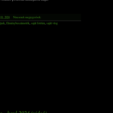
 01, 2024
Nincsenek megjegyzések:
épek
,
Élménybeszámolók
,
saját fotóim
,
saját vlog
s - haul 2024 (videó)