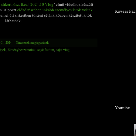
sírkert, ősz, Ikea | 2024.10 Vlog
" című videóhoz készült
en. A poszt
előző részében inkább személyes fotók voltak
Kövess Fac
Fiumei úti sírkertben történt sétánk közben készített fotók
láthatóak.
 01, 2024
Nincsenek megjegyzések:
épek
,
Élménybeszámolók
,
saját fotóim
,
saját vlog
Youtube