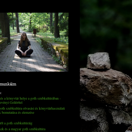
 munkáim
n:
és a könyvtár helye a goth szubkultúrában -
evényi Gellérttel
th szubkultúra olvasási és könyvtárhasználati
k bemutatása és elemzése
től a goth szubkultúráig
kek és a magyar goth szubkultúra