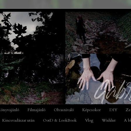
önyvajánló
Filmajánló
Olvasnivaló
Képcsokor
DIY
Ze
Kincsvadászat után
OotD & LookBook
Vlog
Wishlist
A b