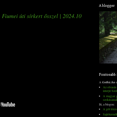
A blogger
 Fiumei úti sírkert ősszel | 2024.10
Fontosabb
A
Gothic.hu
-
Az olvasás 
interjú Szel
A magyar go
szokásaina
Itt, a blogon:
A gót törzs
Sajtótermé