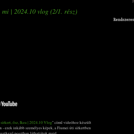
 mi | 2024.10 vlog (2/1. rész)
Rendszeres
írkert, ősz, Ikea | 2024.10 Vlog
" című videóhoz készült
n - ezek inkább személyes képek, a Fiumei úti sírkertben
következő posztban láthatjátok majd.