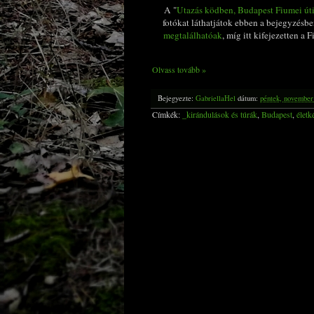
A "
Utazás ködben, Budapest Fiumei úti 
fotókat láthatjátok ebben a bejegyzésb
megtalálhatóak
, míg itt kifejezetten a 
Olvass tovább »
Bejegyezte:
GabriellaHel
dátum:
péntek, november
Címkék:
_kirándulások és túrák
,
Budapest
,
életk