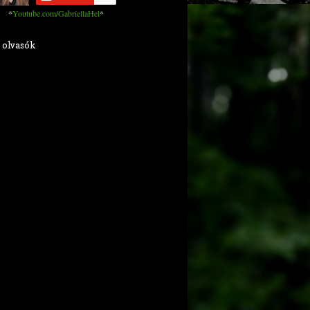
*
Youtube.com/GabriellaHel
*
 olvasók