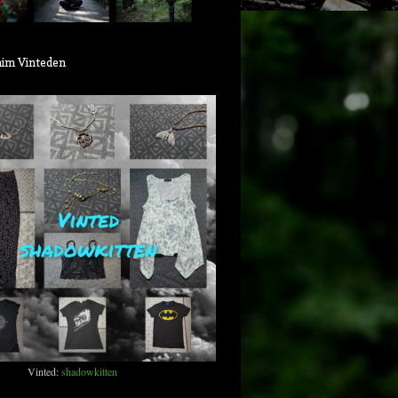
aim Vinteden
Vinted:
shadowkitten