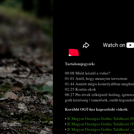
Tartalomjegyzék:
00:08 Miért készül a videó?
01:01 Arról, hogy mennyire terveztem
01:44 Amiért mégis komolyabban megford
02:25 Kontra okok
08:27 Pro érvek (elképzelt feeling, ígéretes
goth közösség / ismerősök, outfit-kigondo
Korábbi OGT-hez kapcsolódó videók
:
•
II. Magyar Országos Gothic Találkozó (F
•
II. Magyar Országos Gothic Találkozó (
•
II. Magyar Országos Gothic Találkozó -