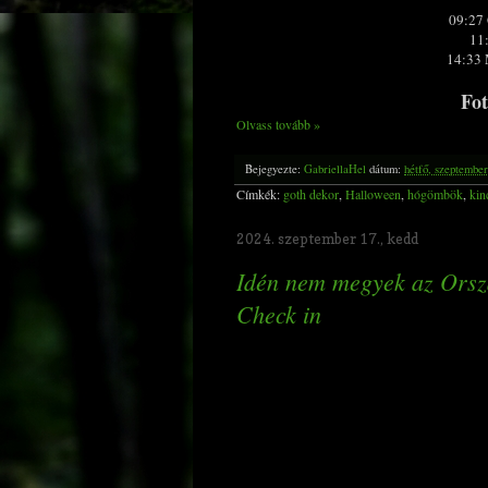
09:27 
11
14:33 
Fot
Olvass tovább »
Bejegyezte:
GabriellaHel
dátum:
hétfő, szeptember
Címkék:
goth dekor
,
Halloween
,
hógömbök
,
kin
2024. szeptember 17., kedd
Idén nem megyek az Orszá
Check in