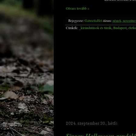
Olvass tovább »
Bejegyezte:
GabriellaHel
dátum:
péntek, november
Címkék:
_kirándulások és túrák
,
Budapest
,
életk
2024. szeptember 30., hétfő
Sinsay Halloween rendelé