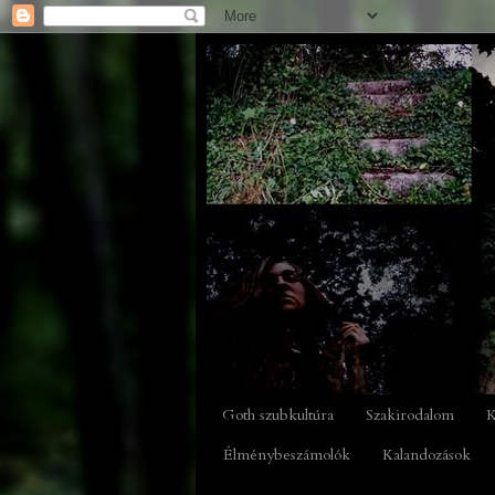
Goth szubkultúra
Szakirodalom
K
Élménybeszámolók
Kalandozások