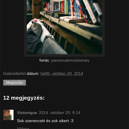
forrás:
pansexualrevolutionary
GabriellaHel
dátum:
hétfő, október 20, 2014
Megosztás
12 megjegyzés:
Victorique
2014. október 20. 9:14
Sok szerencsét és sok sikert :3
Válasz