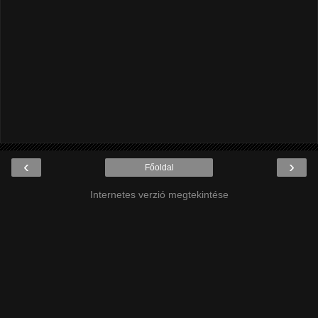
‹
›
Főoldal
Internetes verzió megtekintése