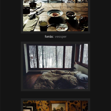
forrás:
vessper