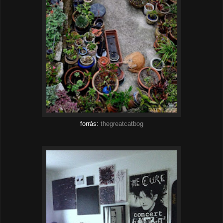
forrás:
thegreatcatbog