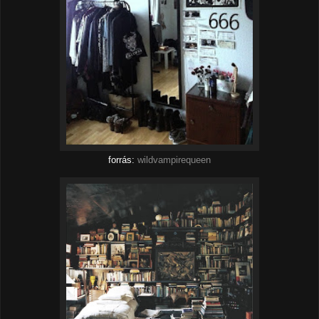
forrás:
wildvampirequeen