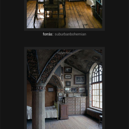
forrás:
suburbanbohemian