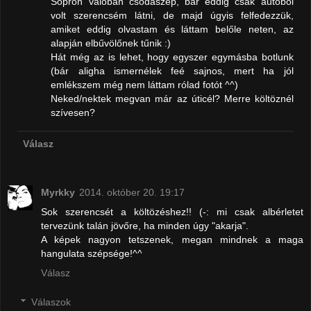
Sopron valóban csodaszép, bár eddig csak autóból
volt szerencsém látni, de majd úgyis felfedezzük,
amiket eddig olvastam és láttam belőle neten, az
alapján elbűvölőnek tűnik :)
Hát még az is lehet, hogy egyszer egymásba botlunk
(bár aligha ismernélek feé sajnos, mert ha jól
emlékszem még nem láttam rólad fotót ^^)
Neked/nektek megvan már az úticél? Merre költöznél
szívesen?
Válasz
Myrkky
2014. október 20. 19:17
Sok szerencsét a költözéshez!! (-: mi csak albérletet
tervezünk talán jövőre, ha minden úgy "akarja".
A képek nagyon tetszenek, megan mindnek a maga
hangulata szépsége!^^
Válasz
Válaszok