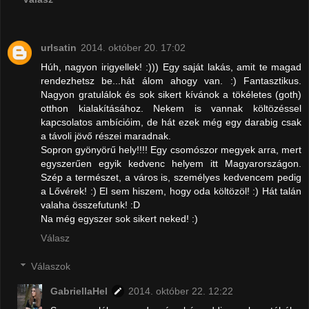
urlsatin
2014. október 20. 17:02
Húh, nagyon irigyellek! :))) Egy saját lakás, amit te magad
rendezhetsz be...hát álom ahogy van. :) Fantasztikus.
Nagyon gratulálok és sok sikert kívánok a tökéletes (goth)
otthon kialakításához. Nekem is vannak költözéssel
kapcsolatos ambícióim, de hát ezek még egy darabig csak
a távoli jövő részei maradnak.
Sopron gyönyörű hely!!!! Egy csomószor megyek arra, mert
egyszerűen egyik kedvenc helyem itt Magyarországon.
Szép a természet, a város is, személyes kedvencem pedig
a Lővérek! :) El sem hiszem, hogy oda költözöl! :) Hát talán
valaha összefutunk! :D
Na még egyszer sok sikert neked! :)
Válasz
Válaszok
GabriellaHel
2014. október 22. 12:22