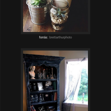
forrás:
brettarthurphoto