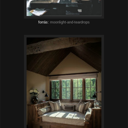
forrás:
moonlight-and-teardrops