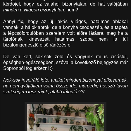
kérdőjel, hogy ez valahol bizonytalan, de hát valójában
minden a világon bizonytalan
, nem?
Annyi fix, hogy az új lakás világos, hatalmas ablakai
vannak, a hálók aprók, de a konyha csodaszép, és a tapéta
a lépcsőfordulóban szerelem volt előre látásra, még ha a
tárolónak kinevezett hatalmas szoba nem is túl
bizalomgerjesztő első ránézésre.
De van kert, sok-sok zöld és vagyunk mi is cicástul,
épségben-egészségben, szóval a következő bejegyzés már
Sopronból fog érkezni :)
/sok-sok inspiráló fotó, amiket minden bizonnyal elkevernék,
ha nem gyűjtöttem volna össze ide, márpedig hosszú távon
szükségem lesz rájuk, alább látható ^^/