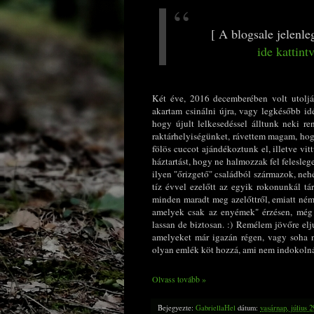
[ A blogsale jelenle
ide kattint
Két éve, 2016 decemberében volt utolj
akartam csinálni újra, vagy legkésőbb id
hogy újult lelkesedéssel álltunk neki r
raktárhelyiségünket, rávettem magam, hog
fölös cuccot ajándékoztunk el, illetve vi
háztartást, hogy ne halmozzak fel felesleg
ilyen "őrizgető" családból származok, nehé
tíz évvel ezelőtt az egyik rokonunkál t
minden maradt meg azelőttről, emiatt ném
amelyek csak az enyémek" érzésen, még í
lassan de biztosan. :) Remélem jövőre elj
amelyeket már igazán régen, vagy soha n
olyan emlék köt hozzá, ami nem indokolná a
Olvass tovább »
Bejegyezte:
GabriellaHel
dátum:
vasárnap, július 2