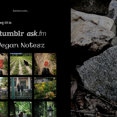
hamarosan...
 itt is: