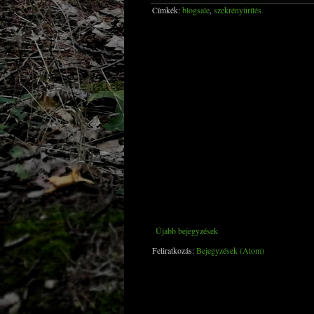
Címkék:
blogsale
,
szekrényürítés
Újabb bejegyzések
Feliratkozás:
Bejegyzések (Atom)