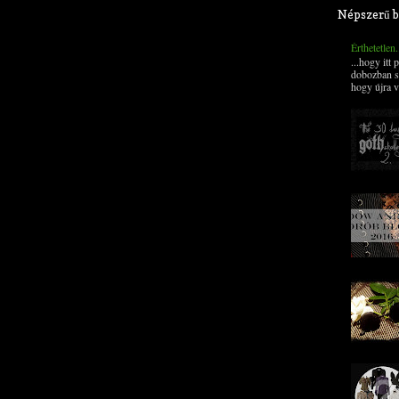
Népszerű b
Érthetetlen
...hogy itt
dobozban s
hogy újra v