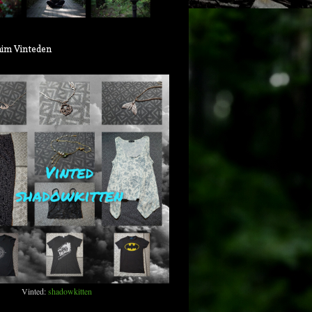
aim Vinteden
Vinted:
shadowkitten