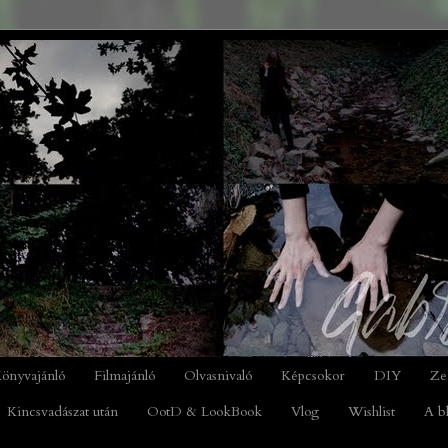
önyvajánló
Filmajánló
Olvasnivaló
Képcsokor
DIY
Ze
Kincsvadászat után
OotD & LookBook
Vlog
Wishlist
A b