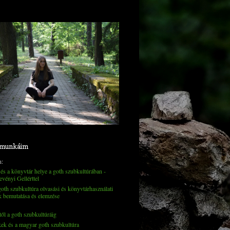
 munkáim
n:
és a könyvtár helye a goth szubkultúrában -
evényi Gellérttel
th szubkultúra olvasási és könyvtárhasználati
k bemutatása és elemzése
től a goth szubkultúráig
kek és a magyar goth szubkultúra