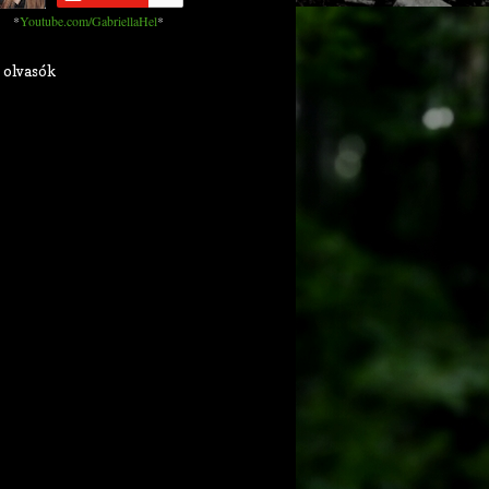
*
Youtube.com/GabriellaHel
*
 olvasók