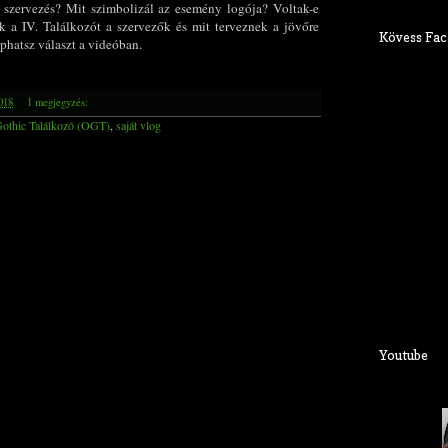
 szervezés? Mit szimbolizál az esemény logója? Voltak-e
k a IV. Találkozót a szervezők és mit terveznek a jövőre
Kövess Fac
phatsz választ a videóban.
2018
1 megjegyzés:
othic Találkozó (OGT)
,
saját vlog
Youtube