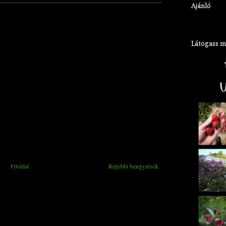
Ajánló
Látogass meg
Főoldal
Régebbi bejegyzések