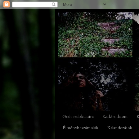
Goth szubkultúra
Szakirodalom
K
Élménybeszámolók
Kalandozások