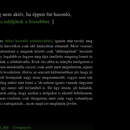
g nem aktív, ha éppen fut hasonló,
va találjátok a frissebbet
. ]
ára
ehhez hasonló szekrényürítés
, igazán már tavaly meg
én húsvétkor, csak idő hiányában elmaradt. Most viszont,
endszerezni a magunk között csak "dühöngőnek" becézett
y legalább ez legyen meg újra (mellette rengeteg lomot és
ttünk a zöldudvarba. Évek óta abba az irányba terelgetem a
esen mindenféle cuccot, csak azért mert megtehetem, sajnos
z levetkőzni, illetve az sem tett különösebben jót, hogy jó
árolt homijaink nagy része megsemmisült, vagyis nem sok
ileg nehéz úrrá lenni a "de nekem igenis vannak tárgyaim
gy ennyi idő távlatából is. De úgy érzem, jól haladok,
utok odáig, hogy azokat a dolgokat is sikerül feltöltenem,
em viseltem, csak őrizgetem, mert szép vagy valamilyen
 tartogatását... na de majd ezt meglátjuk jövőre.
9, 2018
12 megjegyzés: