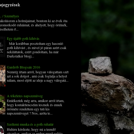
ejegyzések
... / Személyes
 pakolászom a holmijaimat, bontom ki az évek óta
zomorkodó ruháimat, és ahelyett, hogy örülnék,
iselhetem ő...
Egy újabb goth kihívás
Már korábban posztoltam egy hasonló
goth kihívást , és mivel jó páran azért csak
nekiláttatok, ezért gondoltam, ha már
Darkstalker blogj...
Gardrób Blogsale 2016
Nemrég írtam arról, hogyan válogattam szét
azt a sok dolgot , ami csak foglalja a helyet
nálam, most eljött az ideje a nagy válogatá...
A tökéletes napszemüveg
Emlékeztek még arra, amikor arról írtam,
hogy kontaktlencséim lesznek és ennek
örömére rendeltem egy tuti kis
napszemüveget ? Nos, azóta te...
Szellemi munka és a goth ruhatár
Huhiru kérdezte, hogy mi a teendő
olyankor, amikor az ember munkaadója