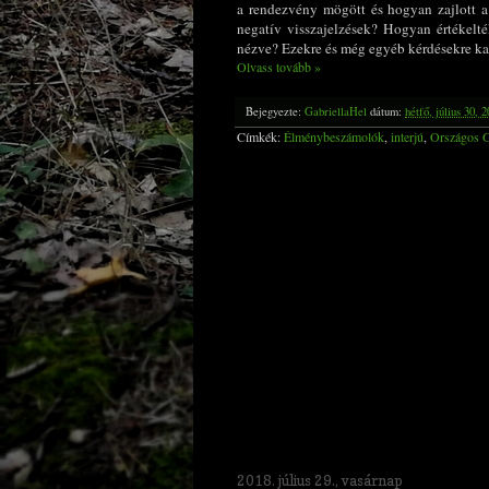
a rendezvény mögött és hogyan zajlott a
negatív visszajelzések? Hogyan értékelté
nézve? Ezekre és még egyéb kérdésekre ka
Olvass tovább »
Bejegyezte:
GabriellaHel
dátum:
hétfő, július 30, 
Címkék:
Élménybeszámolók
,
interjú
,
Országos G
2018. július 29., vasárnap