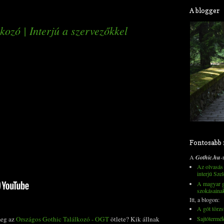
A blogger
kozó | Interjú a szervezőkkel
Fontosabb
A
Gothic.hu
-
Az olvasás 
interjú Szel
A magyar go
szokásaina
Itt, a blogon:
A gót törzs
Sajtótermé
meg az
Országos Gothic Találkozó - OGT
ötlete? Kik állnak