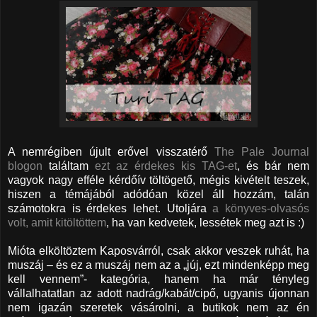
A nemrégiben újult erővel visszatérő
The Pale Journal
blogon
találtam
ezt az érdekes kis TAG-et
, és bár nem
vagyok nagy efféle kérdőív töltögető, mégis kivételt teszek,
hiszen a témájából adódóan közel áll hozzám, talán
számotokra is érdekes lehet. Utoljára
a könyves-olvasós
volt, amit kitöltöttem
, ha van kedvetek, lessétek meg azt is :)
Mióta elköltöztem Kaposvárról, csak akkor veszek ruhát, ha
muszáj – és ez a muszáj nem az a „júj, ezt mindenképp meg
kell vennem”- kategória, hanem ha már tényleg
vállalhatatlan az adott nadrág/kabát/cipő, ugyanis újonnan
nem igazán szeretek vásárolni, a butikok nem az én