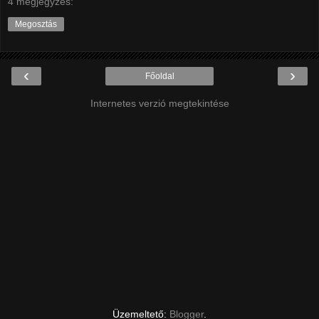
4 megjegyzés:
Megosztás
‹
›
Főoldal
Internetes verzió megtekintése
Üzemeltető:
Blogger
.