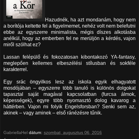
Hazudnék, ha azt mondanám, hogy nem
a borítója keltette fel a figyelmemet, nehéz volt nem belefutni
ebbe az egyszerre minimalista, mégis díszes alkotásba
anélkül, hogy az emberben fel ne merüljön a kérdés, vajon
miről szólhat ez?
Lassan felépülő és fokozatosan kibontakozó YA-fantasy,
meglepően kellemes elbeszélési stílusban és sokféle
karakterrel.
Egy srác öngyilkos lesz az iskola egyik elhagyatott
mosdójában – egyszerre több tanuló is különös dolgokat
tapasztal saját magával kapcsolatban (furcsa álmok,
képességek), egyre több nyomasztó dolog kavarog a
háttérben. Vajon mi folyik Engelsforsban? Senki sem az,
akinek – vagy aminek – első ránézésre tűnik.
GabriellaHel
dátum:
szombat, augusztus 06, 2016