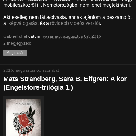
mobileszközről ill. Németországból nem lehet megtekinteni.
Aki esetleg nem látta/olvasta, annak ajánlom a beszámolót,
a
képválogatást
és a
rövidebb videós verziót
.
GabriellaHel
dátum:
vasárnap, augusztus 07, 2016
2 megjegyzés:
Megosztás
2016. augusztus 6., szombat
Mats Strandberg, Sara B. Elfgren: A kör
(Engelsfors-trilógia 1.)