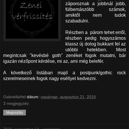
záporoznak a jobbnál jobb,
fülbemászóbb számok,
amiktől nem tudok
szabadulni.
Részben a párom tehet erről,
részben pedig hogyszámos
klassz új dolog bukkant fel az
utóbbi hetekben. Most
megintcsak "kevésbé goth" zenéket fogok mutatni, bár
igazán nézőpont kérdése, mi az, ami még belefér.
A következő listában majd a postpunk/gothic rock
szerelmeseinek fogok nagy eséllyel kedvezni.
GabriellaHel
dátum:
vasárnap, augusztus 21, 2016
3 megjegyzés:
Megosztás