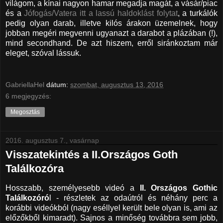
világom, a kínai nagyon hamar megadja magát, a vásár/piac
és a
Jófogás/Vatera itt a lassú haldoklást folytat
, a turkálók
pedig olyan darab, illetve kilós árakon üzemelnek, hogy
jobban megéri megvenni ugyanazt a darabot a plázában (!),
mind secondhand. De azt hiszem, erről siránkoztam már
eleget, szóval lássuk.
GabriellaHel
dátum:
szombat, augusztus 13, 2016
6 megjegyzés:
Megosztás
2016. augusztus 7., vasárnap
Visszatekintés a II.Országos Goth
Találkozóra
Hosszabb, személyesebb videó a
II. Országos Gothic
Találkozóró
l - részletek az odaútról és néhány perc a
korábbi videókból (nagy eséllyel került bele olyan is, ami az
előzőkből kimaradt). Sajnos a minőség továbbra sem jobb,