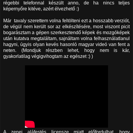
régebbi telefonnal készült anno, de ha nincs teljes
képernyőre kitéve, azért élvezhető :)
Már tavaly szerettem volna feltölteni ezt a hosszabb verziót,
de végül nem került sor az elkészítésére, most viszont picit
bogarásztam a gépen szerkesztendő képek és mozgóképek
után kutatva megtaláltam, sajnáltam volna felhasználatlanul
hagyni, úgyis olyan kevés hasonló magyar videó van fent a
neten. (Mondjuk részben lehet, hogy nem is kár,
gyakorlatilag végigvihogtam az egészet :) )
A zenei aláfestés licensze miatt előfordulhat, hogy