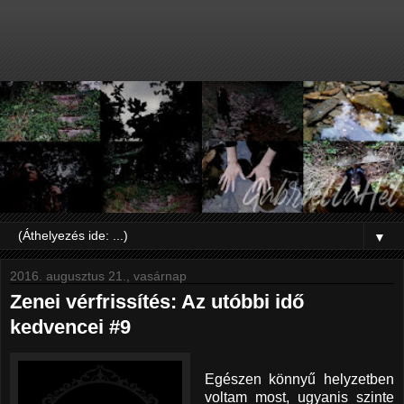
▼
2016. augusztus 21., vasárnap
Zenei vérfrissítés: Az utóbbi idő
kedvencei #9
Egészen könnyű helyzetben
voltam most, ugyanis szinte