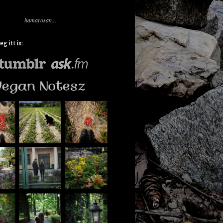
hamarosan...
 itt is: