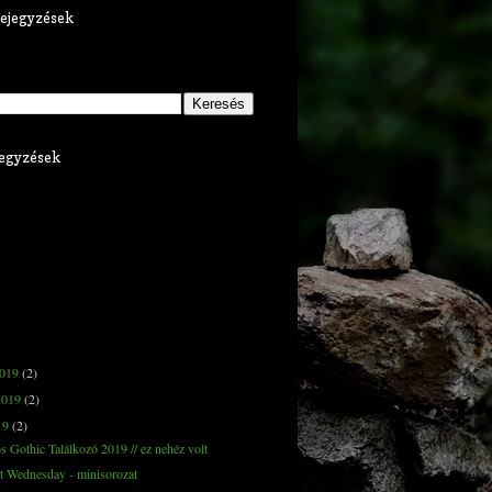
ejegyzések
jegyzések
2019
(2)
2019
(2)
19
(2)
 Gothic Találkozó 2019 // ez nehéz volt
tt Wednesday - minisorozat