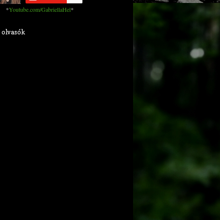
*
Youtube.com/GabriellaHel
*
 olvasók