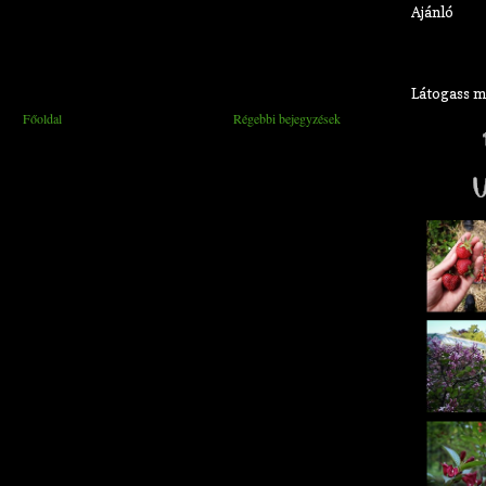
Ajánló
Látogass meg
Főoldal
Régebbi bejegyzések