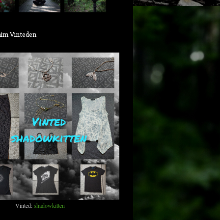
aim Vinteden
Vinted:
shadowkitten