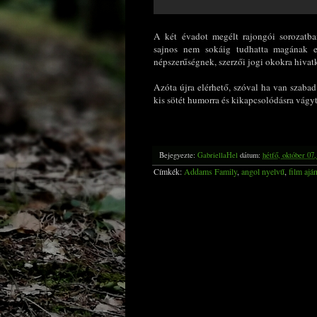
A két évadot megélt rajongói sorozatb
sajnos nem sokáig tudhatta magának ez
népszerűségnek, szerzői jogi okokra hivatk
Azóta újra elérhető, szóval ha van szaba
kis sötét humorra és kikapcsolódásra vágyt
Bejegyezte:
GabriellaHel
dátum:
hétfő, október 07
Címkék:
Addams Family
,
angol nyelvű
,
film ajá