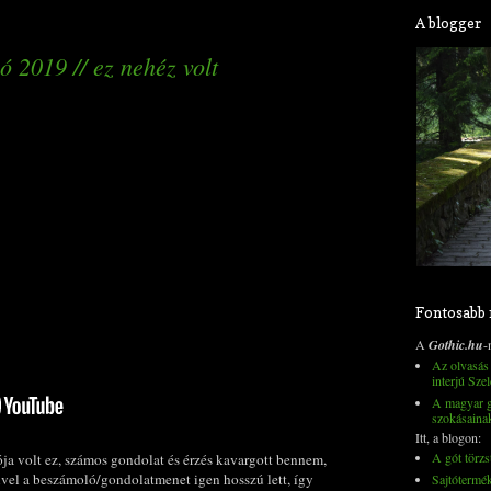
A blogger
 2019 // ez nehéz volt
Fontosabb
A
Gothic.hu
-
Az olvasás 
interjú Szel
A magyar go
szokásaina
Itt, a blogon:
A gót törzs
ja volt ez, számos gondolat és érzés kavargott bennem,
ivel a beszámoló/gondolatmenet igen hosszú lett, így
Sajtótermé