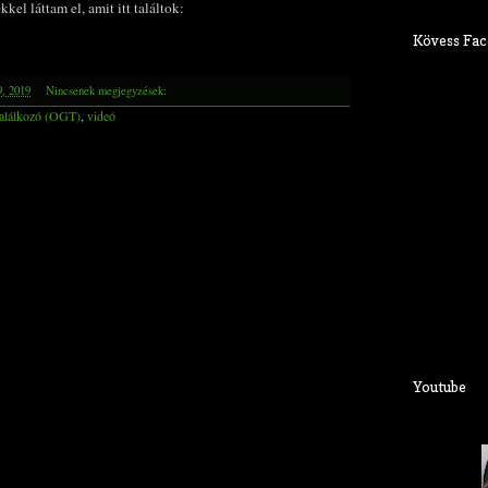
kel láttam el, amit itt találtok:
Kövess Fac
9, 2019
Nincsenek megjegyzések:
alálkozó (OGT)
,
videó
Youtube