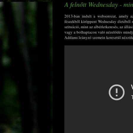
A felnőtt Wednesday - min
2013-ban indult a websorozat, amely a
fészekből kiröppent Wednesday életéből m
szituáció, mint az albérletkeresés, az állá
vagy a bolhapiacon való nézelődés mindjá
Addams leányzó szemein keresztül nézzük