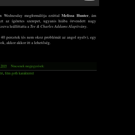
Melissa Hunter
an Wednesday megformálója ezúttal
, ám
t az ígéretes szerepet, ugyanis hiába örvendett nagy
ozva leállíttatta a
Tee & Charles Addams Alapítvány
.
d 40 percetek (és nem okoz problémát az angol nyelv), egy
ok, akkor akkor itt a lehetőség.
, 2019
Nincsenek megjegyzések:
nló
,
film goth karakterrel