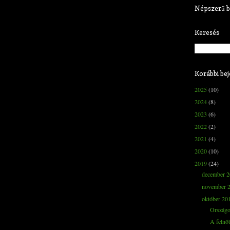
Népszerű b
Keresés
Korábbi be
2025
(10)
2024
(8)
2023
(6)
2022
(2)
2021
(4)
2020
(10)
2019
(24)
december 
november 
október 20
Országos
A felnő