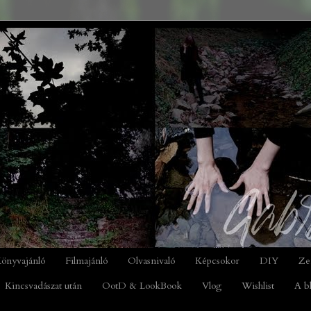
önyvajánló
Filmajánló
Olvasnivaló
Képcsokor
DIY
Ze
Kincsvadászat után
OotD & LookBook
Vlog
Wishlist
A b