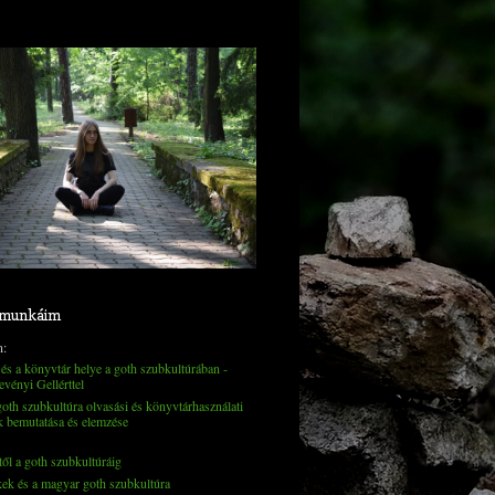
 munkáim
n:
és a könyvtár helye a goth szubkultúrában -
evényi Gellérttel
th szubkultúra olvasási és könyvtárhasználati
k bemutatása és elemzése
től a goth szubkultúráig
kek és a magyar goth szubkultúra