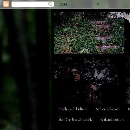
Goth szubkultúra
Szakirodalom
K
Élménybeszámolók
Kalandozások