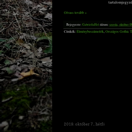
tartalomjegyzék
Olvass tovább »
Bejegyezte:
GabriellaHel
dátum:
szerda, október 0
Címkék:
Élménybeszámolók
,
Országos Gothic T
2019. október 7., hétfő