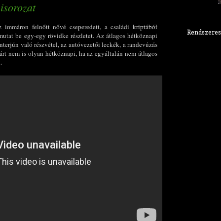
isorozat
z immáron felnőtt nővé cseperedett, a családi
kriptából
Rendszeres
utat be egy-egy rövidke részletet. Az átlagos hétköznapi
sinterjún való részvétel, az autóvezetői leckék, a randevúzás
rt nem is olyan hétköznapi, ha az egyáltalán nem átlagos
.