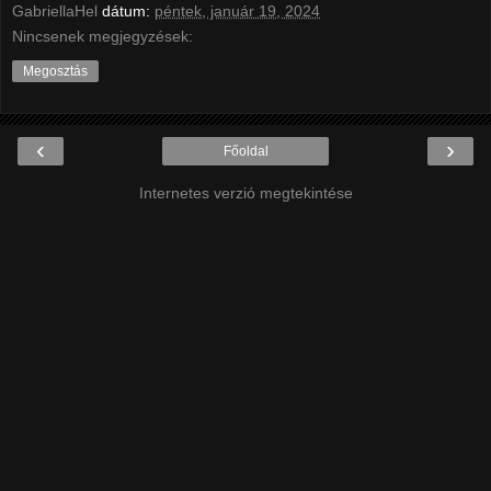
GabriellaHel
dátum:
péntek, január 19, 2024
Nincsenek megjegyzések:
Megosztás
‹
›
Főoldal
Internetes verzió megtekintése