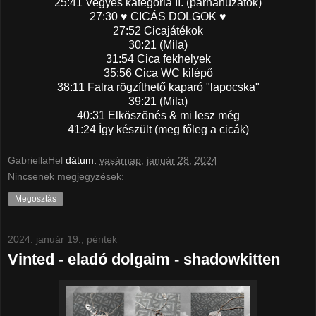
25:41 Vegyes kategória II. (párnahuzatok)
27:30 ♥ CICÁS DOLGOK ♥
27:52 Cicajátékok
30:21 (Mila)
31:54 Cica fekhelyek
35:56 Cica WC kilépő
38:11 Falra rögzíthető kaparó "lapocska"
39:21 (Mila)
40:31 Elköszönés & mi lesz még
41:24 Így készült (meg főleg a cicák)
GabriellaHel
dátum:
vasárnap, január 28, 2024
Nincsenek megjegyzések:
Megosztás
2024. január 19., péntek
Vinted - eladó dolgaim - shadowkitten