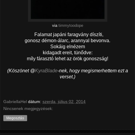
via
timmytoodope
Falamat japáni faragvány díszíti,
gonosz démon-álarc, arannyal bevonva.
Sokáig elnézem
kidagadt ereit, tünődve:
míly fárasztó lehet az örök gonoszság!
(Köszönet @
KyraBlade
-nek, hogy megismerhettem ezt a
verset.)
GabriellaHel
dátum:
szerda, július 02, 2014
Nincsenek megjegyzések:
Megosztás