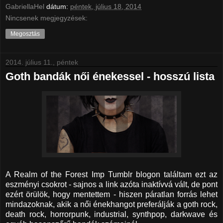
GabriellaHel
dátum:
péntek, július 18, 2014
Nincsenek megjegyzések:
Megosztás
2014. július 11., péntek
Goth bandák női énekessel - hosszú lista
A Realm of the Forest Imp Tumblr blogon találtam ezt az
eszményi csokrot - sajnos a link azóta inaktívvá vált, de pont
ezért örülök, hogy mentettem - hiszen páratlan forrás lehet
mindazoknak, akik a női énekhangot preferálják a goth rock,
death rock, horrorpunk, industrial, synthpop, darkwave és