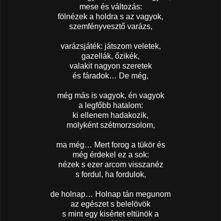
mese és változás:
fölnézek a holdra s az vagyok,
szemfényvesztő varázs,
varázsjáték: játszom veletek,
gazellák, őzikék,
valakit nagyon szeretek
és fáradok… De még,
még más is vagyok, én vagyok
a legfőbb hatalom:
ki ellenem hadakozik,
molyként szétmorzsolom,
ma még… Mert forog a tükör és
még érdekel ez a sok:
nézek s ezer arcom visszanéz
s fordul, ha fordulok,
de holnap… Holnap tán megunom
az egészet s belelövök
s mint egy kisértet eltünök a