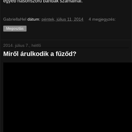
egyéb hasonszőrű bandák számainál.
GabriellaHel
dátum:
péntek, július 11, 2014
4 megjegyzés:
Megosztás
2014. július 7., hétfő
Miről árulkodik a fűződ?