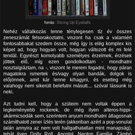
forrás:
Slicing Up Eyeballs
Nehéz vállalkozás lenne ténylegesen tíz év összes
zeneszámát felsorakoztatni, viszont ha csak a valamiért
fontosabbakat szedem össze, még így is elég komplex kis
képet ad, hogy hogyan volt, hogyan változott és mi felé
tendál. Egyrészt komolyabb személyes érzelmek, érzések
jöttek elő, míg ezen gondolkodtam - mondhatni
nosztalgiáztam, na -, viszont le merem fogadni, hogy páran
magatokra ismertek és/vagy olyan bandák, dolgok is
előjönnek, amit kár lenne kihagyni, és esetleg még
valahogy nem sikerült belefutni másutt.... szóval lássunk is
neki.
Azt tudni kell, hogy a szüleim nem voltak éppen a
legkeményebb rockerek, de még ilyen alteros-hippi-
akármicsodák sem, szerintem anyum mondhatni átlagosnak
számíthatott zenei ízlés terén (akkoriban azért a pop-vonulat
talán
annyira az nem volt hallgathatatlan mint manapság),
tehát ilyen Dolly Roll, Apostol, Neoton Família, Zámbó