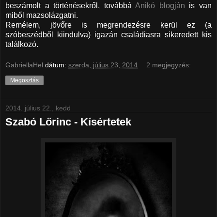
beszámolt a történésekről, továbbá
Anikó blogján
is van
miből mazsolázgatni.
Remélem, jövőre is megrendezésre kerül ez (a
szóbeszédből kiindulva) igazán családiasra sikeredett kis
találkozó.
GabriellaHel
dátum:
szerda, július 23, 2014
2 megjegyzés:
Megosztás
2014. július 22., kedd
Szabó Lőrinc - Kísértetek