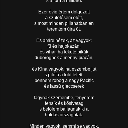
s a forma milliárd.
Ezer évig értem dolgozott
a születésem előtt,
s most minden pillanatban én
teremtem újra őt.
És amire nézek, az vagyok:
fű és hajókazán,
és vihar, ha fekete bikák
dübörögnek a menny piacán,
és Kína vagyok, ha eszembe jut
s pilóta a föld felett,
bennem robog a nagy Pacific
és lassú gleccserek
fagynak szemembe, tenyerem
fensík és kősivatag
s belőlem ballagnak ki a
holdas országutak.
Minden vagyok, semmi se vagyok,