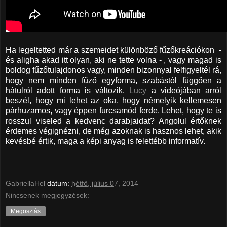
Ha legeltetted már a szemeidet különböző fűzőkreációkon -
és aligha akad itt olyan, aki ne tette volna - , vagy magad is
boldog fűzőtulajdonos vagy, minden bizonnyal felfigyeltél rá,
hogy nem minden fűző egyforma, szabástól függően a
hátulról adott forma is változik.
Lucy
a videójában arról
beszél, hogy mi lehet az oka, hogy némelyik kellemesen
párhuzamos, vagy éppen furcsamód ferde. Lehet, hogy te is
rosszul viseled a kedvenc darabjaidat? Angolul értőknek
érdemes végignézni, de még azoknak is hasznos lehet, akik
kevésbé értik, maga a képi anyag is felettébb informatív.
GabriellaHel
dátum:
hétfő, július 07, 2014
Nincsenek megjegyzések:
Megosztás