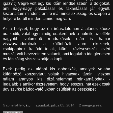
igaz? :) Végre volt egy kis időm rendbe szedni a dolgokat,
ami nagy-nagy pakolással és takarítással jár együtt,
kiszanáltam mindent, amire már nincs szükség, és szépen a
helyére került minden, amire még van.
Az a helyzet, hogy az én íróasztalomon általános káosz
uralkodik, valahogy mindig odakerülnek a holmik, az efféle
nagyobb volumenű rendrakások után is hamar
visszavándorolnak a különböző apró ékszerek,
csokipapírok, kallódó tollak, kiürült kávéscsészék, ezért
muszáj volt bevezetnem valamit, ami legalább ideiglenesen
és látszólag visszaszorítja a kupit.
Ezek pedig az alábbi kis dobozkák, amelyek valaha
különböző konzervárut voltak hivatottak tárolni, viszont
nálam aranyos kis dizájnelemmé reinkarnálódtak -
legalábbis amikor észrevettem, hogy jesszus, hát ezek csak
úgy szürke bádog-valójukban csúfítják az összképet.
GabriellaHel
dátum:
szombat, július 05, 2014
2 megjegyzés: