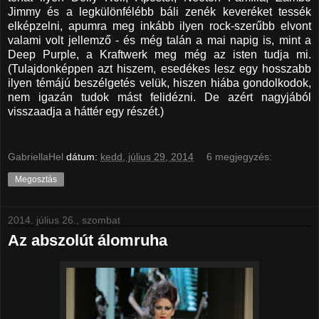
Jimmy és a legkülönfélébb báli zenék keveréket tessék
elképzelni, apumra meg inkább ilyen rock-szerűbb elvont
valami volt jellemző - és még talán a mai napig is, mint a
Deep Purple, a Kraftwerk meg még az isten tudja mi.
(Tulajdonképpen azt hiszem, esedékes lesz egy hosszabb
ilyen témájú beszélgetés velük, hiszen hiába gondolkodok,
nem igazán tudok mást felidézni. De azért nagyjából
visszaadja a háttér egy részét.)
GabriellaHel
dátum:
kedd, július 29, 2014
6 megjegyzés:
Megosztás
2014. július 26., szombat
Az abszolút álomruha