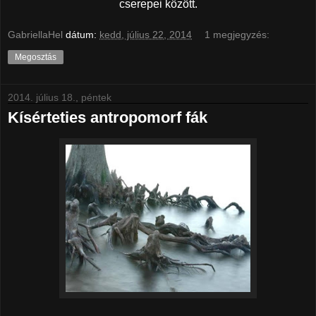
cserepei között.
GabriellaHel
dátum:
kedd, július 22, 2014
1 megjegyzés:
Megosztás
2014. július 18., péntek
Kísérteties antropomorf fák