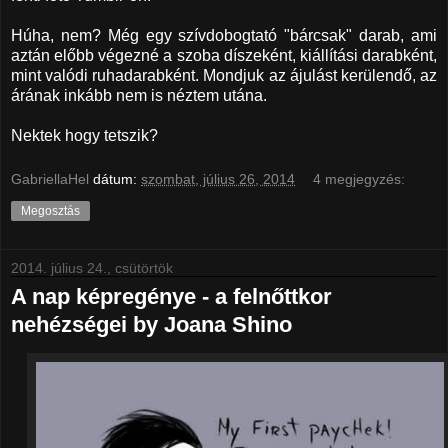
Húha, nem? Még egy szívdobogtató "bárcsak" darab, ami
aztán előbb végezné a szoba díszeként, kiállítási darabként,
mint valódi ruhadarabként. Mondjuk az ájulást kerülendő, az
árának inkább nem is néztem utána.
Nektek hogy tetszik?
GabriellaHel
dátum:
szombat, július 26, 2014
4 megjegyzés:
Megosztás
2014. július 24., csütörtök
A nap képregénye - a felnőttkor
nehézségei by Joana Shino