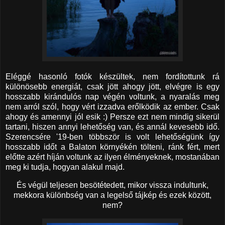
Eléggé hasonló fotók készültek, nem fordítottunk rá
különösebb energiát, csak jött ahogy jött, elvégre is egy
hosszabb kirándulós nap végén voltunk, a nyaralás meg
nem arról szól, hogy vért izzadva erőlködik az ember. Csak
ahogy és amennyi jól esik :) Persze ezt nem mindig sikerül
tartani, hiszen annyi lehetőség van, és annál kevesebb idő.
Szerencsére '19-ben többször is volt lehetőségünk így
hosszabb időt a Balaton környékén tölteni, ránk fért, mert
előtte azért híján voltunk az ilyen élményeknek, mostanában
meg ki tudja, hogyan alakul majd.
És végül teljesen besötétedett, mikor vissza indultunk,
mekkora különbség van a legelső tájkép és ezek között,
nem?