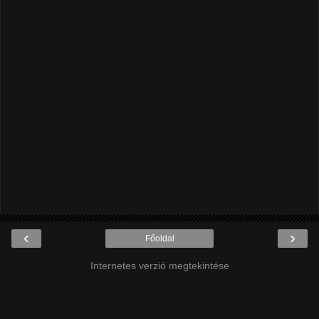
‹
›
Főoldal
Internetes verzió megtekintése