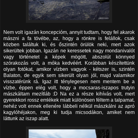
Nem volt igazán koncepcióm, annyit tudtam, hogy fel akarok
mászni a fa tövébe, az, hogy a rönkre is felállok, csak
közben találtuk ki, és őszintén örülök neki, mert azok
sikerültek jobban. Igazán ne keressetek nagy mondanivalót
vagy történetet a képek mögött, abszolút könnyed
szórakozás volt, a móka kedvéért. Korábban készítettünk
olyan fotókat, amikor vízben vagyok - kétszer is, szintén
Balaton, de egyik sem sikerült olyan jól, majd valamikor
visszatérünk rá. Igaz itt ténylegesen nem mentem be a
vízbe, éppen elég volt, hogy a mocsaras-iszapos trutyin
mászkáltam mezítláb :D Na ez a része kihívás volt, mert
gyerekkori rossz emlékek miatt különösen féltem a talpamat,
nehéz volt ennek ellenére lábbeli nélkül mászkálni az apró
kagylóhéjakon, meg ki tudja micsodákon, amiket nem
láttunk az iszap alatt.