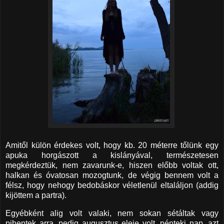
Amitől külön érdekes volt, hogy kb. 20 méterre tőlünk egy
apuka horgászott a kislányával, természetesen
megkérdeztük, nem zavarunk-e, hiszen előbb voltak ott,
halkan és óvatosan mozogtunk, de végig bennem volt a
félsz, hogy nehogy bedobáskor véletlenül eltaláljon (addig
kijöttem a partra).
Egyébként alig volt valaki, nem sokan sétáltak vagy
pihentek arra, pedig augusztus eleje volt, pénteki nap, azt