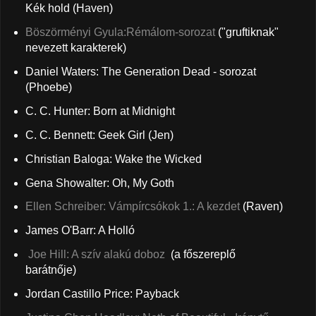
Kék hold (Haven)
Böszörményi Gyula:Rémálom-sorozat
("gruftiknak"
nevezett karakterek)
Daniel Waters: The Generation Dead - sorozat
(Phoebe)
C. C. Hunter: Born at Midnight
C. C. Bennett: Geek Girl (Jen)
Christian Baloga: Wake the Wicked
Gena Showalter: Oh, My Goth
Ellen Schreiber: Vámpírcsókok 1.: A kezdet
(Raven)
James O'Barr: A Holló
Joe Hill: A szív alakú doboz
(a főszereplő
barátnője)
Jordan Castillo Price: Payback