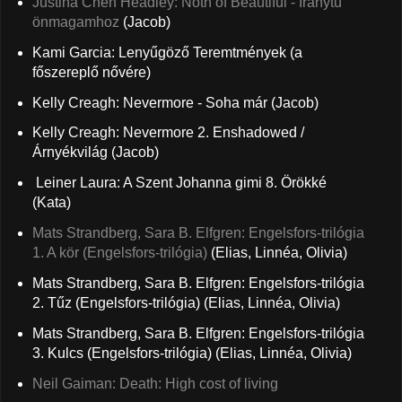
Justina Chen Headley: Noth of Beautiful - Iránytű
önmagamhoz
(Jacob)
Kami Garcia: Lenyűgöző Teremtmények (a
főszereplő nővére)
Kelly Creagh: Nevermore - Soha már (Jacob)
Kelly Creagh: Nevermore 2. Enshadowed /
Árnyékvilág (Jacob)
Leiner Laura: A Szent Johanna gimi 8. Örökké
(Kata)
Mats Strandberg, Sara B. Elfgren: Engelsfors-trilógia
1. A kör (Engelsfors-trilógia)
(Elias, Linnéa, Olivia)
Mats Strandberg, Sara B. Elfgren: Engelsfors-trilógia
2. Tűz (Engelsfors-trilógia)
(Elias, Linnéa, Olivia)
Mats Strandberg, Sara B. Elfgren: Engelsfors-trilógia
3. Kulcs (Engelsfors-trilógia)
(Elias, Linnéa, Olivia)
Neil Gaiman: Death: High cost of living