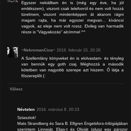
Egyszer nekiálltam én is (még egy éve, ha jól
emlékszem), viszont csak telefonról és nem volt hozzá
türelmem, viszont mindenképpen át akarom rágni
magam rajta, ha már egyszer megvan... kíváncsi
vagyok, az eleje nem volt rossz. Elvileg van harmadik
része is "Vágyakozás" alcímmel ^^
~NekromanCica~
2016. február 15. 20:26
A Szellemlány könyveket én is elolvastam- és tényleg
van bennük egy goth csaj. Méghozzá a második
kötetben van nagyobb szerepe azt hiszem. Ő látja a
főszereplőt (:
Válasz
Névtelen
2016. március 8. 20:23
Sziasztok!
Mats Strandberg és Sara B. Elfgren Engelsfors-trilógiájában
szerintem Linneiát, Elias-t és Oliviát (plusz egy párszor