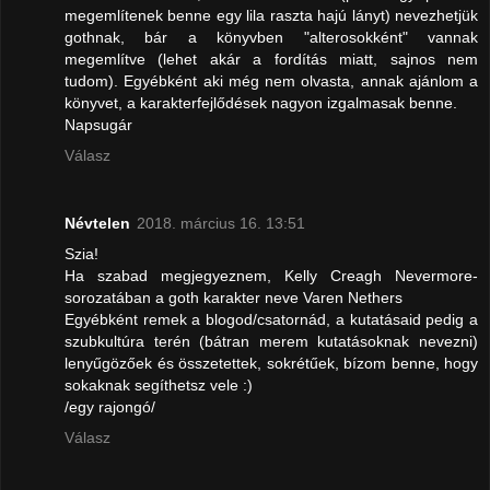
megemlítenek benne egy lila raszta hajú lányt) nevezhetjük
gothnak, bár a könyvben "alterosokként" vannak
megemlítve (lehet akár a fordítás miatt, sajnos nem
tudom). Egyébként aki még nem olvasta, annak ajánlom a
könyvet, a karakterfejlődések nagyon izgalmasak benne.
Napsugár
Válasz
Névtelen
2018. március 16. 13:51
Szia!
Ha szabad megjegyeznem, Kelly Creagh Nevermore-
sorozatában a goth karakter neve Varen Nethers
Egyébként remek a blogod/csatornád, a kutatásaid pedig a
szubkultúra terén (bátran merem kutatásoknak nevezni)
lenyűgözőek és összetettek, sokrétűek, bízom benne, hogy
sokaknak segíthetsz vele :)
/egy rajongó/
Válasz