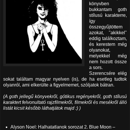
könyvben
bukkantam goth
stílusú karakterre,
így
összegyűjtöttem
azokat, "akikkel"
eddig találkoztam,
és kerestem még
olyanokat,
melyekkel még
nem hozott össze
a sors.
Szerencsére elég
sokat találtam magyar nyelven (is), de ha esetleg tudtok
olyanról, ami elkerülte a figyelmemet, szóljatok bátran.
(A goth jellegű könyvekről, gótikus regényekről, goth stílusú
karaktert felvonultató rajzfilmekről, filmekről és mesékről álló
listát kicsit később láthatjátok majd :) )
Alyson Noel: Halhatatlanok sorozat 2. Blue Moon –