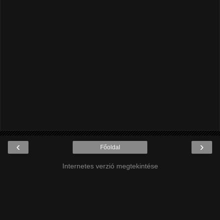
‹
›
Főoldal
Internetes verzió megtekintése