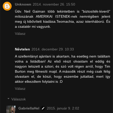
Unknown
2014. november 26. 15:50
Üdv. Neil Gaiman több tekintetben is "biztosíték-kiverő"
mítoszának AMERIKAI ISTENEK-nek nemrégiben jelent
meg új kibővített kiadása.Teomachia, azaz istenháború. És
a csatatér mi vagyunk.
Válasz
Névtelen
2014. december 29. 10:33
A szellemlányt ajánlani is akartam, ha esetleg nem találtam
volna a listádban! Az első részt olvastam el eddig és
nagyon tetszett a sztori, és szó volt régen arról, hogy Tim
Burton meg filmesíti majd. A második részt még csak félig
olvastam el, de köszi, hogy eszembe juttattad, mert így
akkor elkezdtem folytatni is :D
Válasz
Válaszok
GabriellaHel
2015. január 9. 2:02