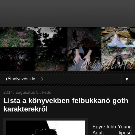
▼
2014. augusztus 5., kedd
Lista a könyvekben felbukkanó goth
karakterekről
Egyre több Young
Adult típusú