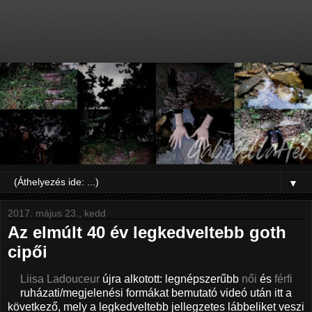
▼
2017. május 23., kedd
Az elmúlt 40 év legkedveltebb goth
cipői
Liisa Ladouceur
újra alkotott: legnépszerűbb
női
és
férfi
ruházati/megjelenési formákat bemutató videó után itt a
következő, mely a legkedveltebb jellegzetes lábbeliket veszi