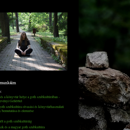
 munkáim
n:
és a könyvtár helye a goth szubkultúrában -
evényi Gellérttel
th szubkultúra olvasási és könyvtárhasználati
k bemutatása és elemzése
től a goth szubkultúráig
kek és a magyar goth szubkultúra