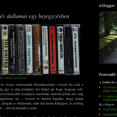
A blogger
 év dallamai egy bejegyzésben
Fontosabb
rás:
Slicing Up Eyeballs
A
Gothic.hu
-
 év összes zeneszámát felsorakoztatni, viszont ha csak a
Az olvasás 
ég így is elég komplex kis képet ad, hogy hogyan volt,
interjú Szel
szt komolyabb személyes érzelmek, érzések jöttek elő, míg
A magyar go
lgiáztam, na -, viszont le merem fogadni, hogy páran
szokásaina
 dolgok is előjönnek, amit kár lenne kihagyni, és esetleg
Itt, a blogon:
.... szóval lássunk is neki.
A gót törzs
Sajtótermé