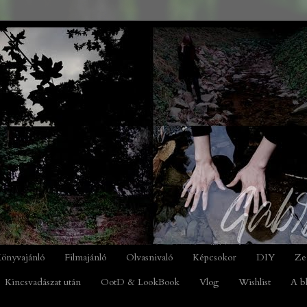
önyvajánló
Filmajánló
Olvasnivaló
Képcsokor
DIY
Ze
Kincsvadászat után
OotD & LookBook
Vlog
Wishlist
A b