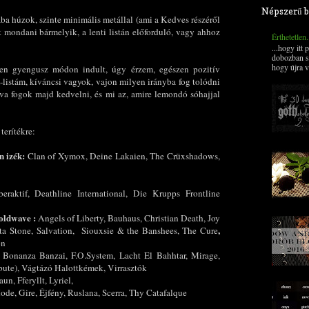
Népszerű b
yába húzok, szinte minimális metállal (ami a Kedves részéről
 mondani bármelyik, a lenti listán előforduló, vagy ahhoz
Érthetetlen
...hogy itt
dobozban s
hogy újra v
en gyengusz módon indult, úgy érzem, egészen pozitív
-listám, kíváncsi vagyok, vajon milyen irányba fog tolódni
lva fogok majd kedvelni, és mi az, amire lemondó sóhajjal
terítékre:
n izék:
Clan of Xymox, Deine Lakaien, The Crüxshadows,
aktif, Deathline International, Die Krupps Frontline
coldwave :
Angels of Liberty, Bauhaus, Christian Death, Joy
,
tta Stone, Salvation, Siouxsie & the Banshees, The Cure
on
onanza Banzai, F.O.System, Lacht El Bahhtar, Mirage,
bute), Vágtázó Halottkémek, Virrasztók
un, Fferyllt, Lyriel,
de, Gire, Éjfény, Ruslana, Scerra, Thy Catafalque