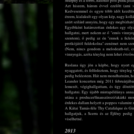
Murphy és a többi, hasonló post punk-jelleg
Azt hiszem, három évvel ezelőtt (ami
Kedvesemmel és egyre több időt kezdtün
érzem, kialakult egy olyan kép, nagy kol
azért szilárd annyira, hogy egy megbízhat
Egyébként határozottan érdekes egy olya
hallgatni, mert nekem az ő "emós vinnyo
szentem), ő pedig az én "ennek a fickó
protkójától fuldokolna"-zenémet nem szer
(Nem, nincs gondom a melodeath-tel, csa
vinnyogás, azóta tényleg nem lehet
értelm
Ruslana úgy jön a képbe, hogy nyert egy
nyaggatott, és felfedeztem, hogy tényleg 
pedig beléestem. Hát nem mondhatnám, hogy
Leander koncerten még 2011 februárjában
lemezét, végighallgattam, és úgy döntö
hallgatni. Egy újabb mintapéldánya annak
utána a producer/finanszírozó/akárki m
érdekes dallam helyett a poppos valamire
A Kátai Tamás-féle Thy Catafalque és Gir
hallgatjuk, a Scerra és az Éjfény pedig
viselhetné.
2013