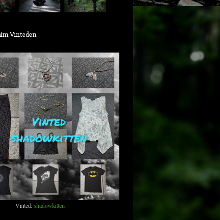
aim Vinteden
Vinted:
shadowkitten