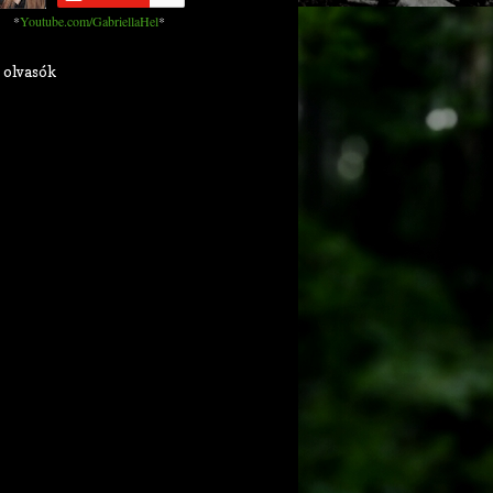
*
Youtube.com/GabriellaHel
*
 olvasók