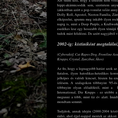
Azt tudni kell, hogy a szüleim nem volt
hippi-akármicsodák sem, szerintem anyu
(akkoriban azért a pop-vonulat
talán
annyi
Dolly Roll, Apostol, Neoton Família, Zám
elképzelni, apumra meg inkább ilyen rock
napig is, mint a Deep Purple, a Kraftwer
esedékes lesz egy hosszabb ilyen témájú
tudok mást felidézni. De azért nagyjából vi
2002-ig: kistiniként megtalálni,
(
Cyberaktif, Cat Rapes Dog, Frontline Ass
Krupps, Crystal, Zanzibar, Ákos)
Az fix, hogy a legnagyobb hatást azok az
fiatalon, ilyen hatodikas-hetedikes ko
jelképes és valódi kincset, hiszen ha e
ízlésem. A szalagokon többnyire '95-ös 
többnyire olyan előadóktól, mint a F
International, Die Krupps - ez utóbbi 
megunni a több, mint tíz év alatt. Imá
mondtam semmit.
Tudjátok, annak idején (2000-2004 közöt
rádió, ahol éjjel-nappal mentek az akkori 