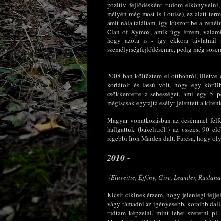
pozitív fejlődésként tudom elkönyvelni
mélyén még most is Louise), ez alatt ter
amit nála találtam, így kúszott be a zen
Clan of Xymox, amik úgy érzem, valamik
hogy azóta is - így ekkora távlatnál 
személyiségfejlődésemre, pedig még sosem
2008-ban költöztem el otthonról, illetve
korlátolt és lassú volt, hogy egy körül
csökkentette a sebességet, ami egy 5 pe
mégiscsak egyfajta esélyt jelentett a kitenk
Magyar vonatkozásban az öcsémmel felfed
hallgattuk (bakelitről!) az összes, 90 el
régebbi Iron Maiden dalt. Furcsa, hogy olya
2010 -
(Eluveitie, Éjfény, Gire, Leander, Ruslan
Kicsit cikinek érzem, hogy jelenlegi fejj
vágy támadni az igényesebb, koraibb dalla
tudtam képzelni, mint lehet szeretni pl.