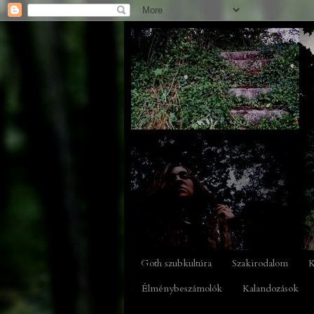
Goth szubkultúra
Szakirodalom
K
Élménybeszámolók
Kalandozások