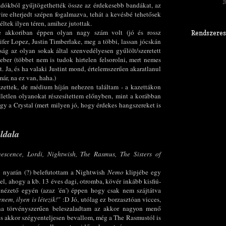
adókból gyűjtögethették össze az érdekesebb bandákat, az
ire elterjedt szépen fogalmazva, tehát a kevésbé tehetősek
éltek ilyen téren, amihez jutottak.
de akkoriban éppen olyan nagy szám volt (jó és rossz
Rendszeres
ifer Lopez, Justin Timberlake, meg a többi, lassan jócskán
ág az olyan sokak által szenvedélyesen gyűlölt/szeretett
eber (többet nem is tudok hirtelen felsorolni, mert nemes
 Ja, és ha valaki Justint mond, értelemszerűen akaratlanul
ár, na ez van, haha.)
zettek, de médium híján nehezen találtam - a kazettákon
elletlen olyanokat részesítettem előnyben, mint a korábban
agy a Crystal (mert milyen jó, hogy érdekes hangszereket is
oldala
escence,
Lordi,
Nightwish,
The Rasmus, The Sisters of
3 nyarán (?) belefutottam a Nightwish
Nemo
klipjébe egy
el, ahogy a kb. 13 éves dagi, otromba, kövér inkább kisfiú-
inézető egyén (azaz 'én') éppen hogy csak nem szájtátva
nem, ilyen is létezik!"
:D Jó, utólag ez borzasztóan vicces,
na törvényszerűen beleszaladtam az akkor nagyon menő
 és akkor szégyenteljesen bevallom, még a The Rasmustól is