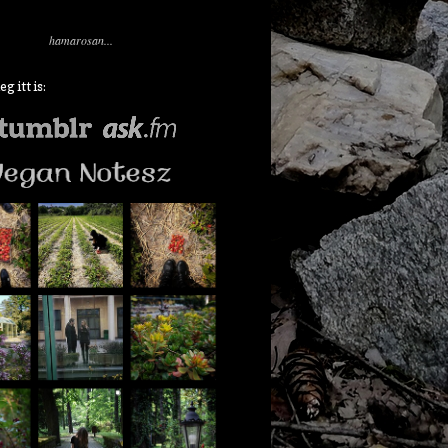
hamarosan...
 itt is: