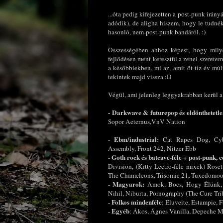
...óta pedig kifejezetten a post-punk irán
adódik), de aligha hiszem, hogy le tudnék
hasonló, nem-post-punk bandáról. :)
Összességében ahhoz képest, hogy mily
fejlődésen ment keresztül a zenei szeretem
a későbbiekben, mi az, amit öt-tíz év mú
tekintek majd vissza :D
Végül, ami jelenleg leggyakrabban kerül a 
- Darkwave & futurepop és eldönthetetle
Sopor Aeternus,VnV Nation
Ebm/industrial:
-
Cat Rapes Dog, Cyber
Assembly, Front 242, Nitzer Ebb
Goth rock és batcave-féle + post-punk, 
-
Division, (Kitty Lectro-féle mixek) Rose
,
,
The Chameleons
Trisomie 21
Tuxedomo
Magyarok:
-
Amok, Bocs, Hogy Élünk, B
Nihil, Niburta, Pornography (The Cure Tri
Folkos mindenféle
-
:
Eluveite, Estampie, Fa
Egyéb
-
: Ákos, Ágnes Vanilla, Depeche Mo