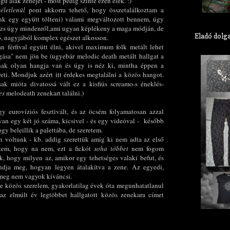
ű alak zenéjét - most pedig szinte ezen élek. :)
véletlenül
pont akkorra tehető, hogy összetalálkoztam a
k egy együtt tölteni) valami megváltozott bennem, úgy
lázs úgy mindenről,ami ugyan képlékeny a maga módján, de
Eladó dolg
ó, nagyjából komplex egészet alkosson.
n férfival együtt élni, akivel maximum folk metált lehet
gása" nem jön be (ugyebár melodic death metált hallgat a
nak olyan hangja van és úgy is néz ki, mintha éppen a
eti. Mondjuk azért itt érdekes megtalálni a közös hangot.
k mióta divatossá vált ez a kisfiús screamo-s éneklés-
es
melodeath zenekart találni.)
 eurovíziós fesztivált, és az öcsém folyamatosan azzal
van egy két jó száma, kicsivel - és egy videóval - később
 beleillik a palettába, de szeretem.
 voltunk - kb. addig szerettük amíg ki nem adta az első
ttem, hogy na nem, ezt a fickót
soha többet
nem fogom
, hogy milyen az, amikor egy tehetséges valaki befut, és
ondja meg, hogyan legyen átalakítva a zene. Az egyedi,
 meg nem vagyok kíváncsi.
e közös szerelem, gyakorlatilag évek óta megunhatatlanul
 az elmúlt év legtöbbet hallgatott közös zenekara címet