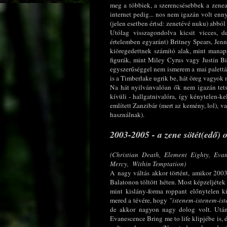
meg a többiek, a szerencsésebbek a zene
internet pedig... nos nem igazán volt enny
(jelen esetben értsd: zenetévé nuku) abból 
Utólag visszagondolva kicsit vicces, 
értelemben egyaránt) Britney Spears, Jenn
kiöregedettnek számító alak, mint manaps
figurák, mint Miley Cyrus vagy Justin Bi
egyszerűséggel nem ismerem a mai palettát.
is a Timberlake ugrik be, hát öreg vagyok m
Na hát nyilvánvalóan ők nem igazán tets
kívüli - hallgatnivalóra, így kénytelen-k
említett Zanzibár (mert az kemény, lol), v
használnak).
2003-2005 - a zene sötét(edő) 
(
Christian Death,
Element Eighty,
Evan
Mercy, Within Temptation)
A nagy váltás akkor történt, amikor 200
Balatonon töltött héten. Most képzeljétek 
mint kislány-forma roppant előnytelen k
mered a tévére, hogy
"istenem-istenem-iste
de akkor nagyon nagy dolog volt. Utá
Evanescence Bring me to life klipjébe is,