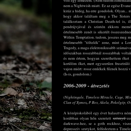
volt egy lemezem. (Nem tudom elmondani,
nem a Nightwish miatt. Ez az egész Evane
kiráz a hideg, ha erre gondolok. Olyan...
hogy akkor találtam meg a The Sisters 
találkoztam a Christian Death-tel is, i
pendrájvjával és szintén ekkora memór
értelmesebb zenét is sikerült összeszed
Within Temptation. tudom, jesszus meg mi
értelmesebb "töltelék" zene, mint a Lor
Tragedy, a maga elektronikusabb számaiva
időszakban rosszabbnál rosszabbak voltak
és nem értem, hogyan szerethettem őket 
kerülöm őket, mert egyszerűen frusztráló
vajon miért: rossz emlékek fűznek hozzá va
(Is-is, gondolom.)
2006-2009 - átvezetés
(Nightingale,
Timeless Miracle, Cage, Mis
Clan of Xymox
,
P Box, Akela, Pokolgép, O
A középiskolából egy évet halasztva némi
korábban olyan hőn szeretett
szörnyű
ze
darkwave-hez, se a goth rockhoz, visz
depresszív szutykot, felfedeztem a Timeles