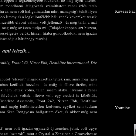
ak éppen a legkeményebb rockerek, de még ilyen alteros-
m mondhatni átlagosnak számíthatott zenei ízlés terén
ra az nem volt hallgathatatlan mint manapság), tehát ilyen
Kövess Fac
bó Jimmy és a legkülönfélébb báli zenék keveréket tessék
-szerűbb elvont valami volt jellemző - és még talán a mai
k meg még az isten tudja mi. (Tulajdonképpen azt hiszem,
 beszélgetés velük, hiszen hiába gondolkodok, nem igazán
sszaadja a háttér egy részét.)
 ami tetszik...
embly, Front 242, Nitzer Ebb, Deathline International, Die
 aputól "elcsent" magnókazetták tették rám, amik még igen
romban kerültek hozzám - és máig is féltve őrzöm, mint
zek nem lettek volna, talán sosem alakul ilyenné a zenei
felvételek voltak, illetve volt egy eredeti is közöttük,
rontline Assembly, Front 242, Nitzer Ebb, Deathline
a mai napig ledönthetetlen kedvenc, egyiket sem tudtam
Youtube
dtam őket. Rongyosra hallgattam őket, és akkor még nem
t) nem volt igazán egyszerű új zenéhez jutni, volt ugye
hazai "sztárok", mint a Crystal, a Zanzibár, a Groovehouse