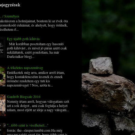
ejegyzések
... / Személyes
 pakolászom a holmijaimat, bontom ki az évek óta
zomorkodó ruháimat, és ahelyett, hogy örülnék,
iselhetem ő...
Egy újabb goth kihívás
Már korábban posztoltam egy hasonló
goth kihívást , és mivel jó páran azért csak
nekiláttatok, ezért gondoltam, ha már
Darkstalker blogj...
A tökéletes napszemüveg
Emlékeztek még arra, amikor arról írtam,
hogy kontaktlencséim lesznek és ennek
örömére rendeltem egy tuti kis
napszemüveget ? Nos, azóta te...
Gardrób Blogsale 2016
Nemrég írtam arról, hogyan válogattam szét
azt a sok dolgot , ami csak foglalja a helyet
nálam, most eljött az ideje a nagy válogatá...
"...több színt is viselhetnél..."
forrás: the--sleeper.tumblr.com Ha még
egyszer valaki azzal jön, hogy több színt is