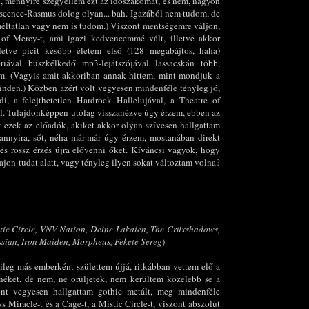
 mennyire szégyellem ezt az időszakomat, és nem, nagyon
scence-Rasmus dolog olyan... bah. Igazából nem tudom, de
 méltatlan vagy nem is tudom.) Viszont mentségemre váljon,
of Mercy-t, ami igazi kedvencemmé vált, illetve akkor
lletve picit később életem első (128 megabájtos, haha)
iával büszkélkedő mp3-lejátszójával lassacskán több,
nem. (Vagyis amit akkoriban annak hittem, mint mondjuk a
nden.) Közben azért volt vegyesen mindenféle tényleg jó,
di, a felejthetetlen Hardrock Hallelujával, a Theatre of
l. Tulajdonképpen utólag visszanézve úgy érzem, ebben az
 ezek az előadók, akiket akkor olyan szívesen hallgattam
annyira, sőt, néha már-már úgy érzem, mostanában direkt
 és rossz érzés újra elővenni őket. Kíváncsi vagyok, hogy
jon tudat alatt, vagy tényleg ilyen sokat változtam volna?
tic Circle,
VNV Nation, Deine Lakaien, The Crüxshadows,
ssian, Iron Maiden, Morpheus, Fekete Sereg
)
leg más emberként születtem újjá, ritkábban vettem elő a
néket, de nem, ne örüljetek, nem kerültem közelebb se a
ont vegyesen hallgattam gothic metált, meg mindenféle
s Miracle-t és a Cage-t, a Mistic Circle-t, viszont abszolút