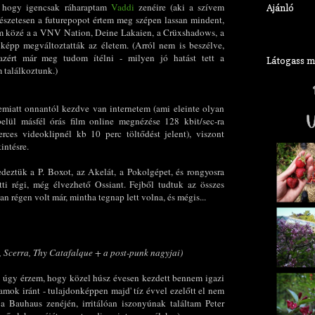
, hogy igencsak ráharaptam
Vaddi
zenéire (aki a szívem
Ajánló
mészetesen a futurepopot értem meg szépen lassan mindent,
éim közé a a VNV Nation, Deine Lakaien, a Crüxshadows, a
épp megváltoztatták az életem. (Arról nem is beszélve,
azért már meg tudom ítélni - milyen jó hatást tett a
Látogass meg
 találkoztunk.)
 emiatt onnantól kezdve van internetem (ami eleinte olyan
belül másfél órás film online megnézése 128 kbit/sec-ra
rces videoklipnél kb 10 perc töltődést jelent), viszont
intésre.
eztük a P. Boxot, az Akelát, a Pokolgépet, és rongyosra
őtti régi, még élvezhető Ossiant. Fejből tudtuk az összes
n régen volt már, mintha tegnap lett volna, és mégis...
a, Scerra, Thy Catafalque + a post-punk nagyjai)
el úgy érzem, hogy közel húsz évesen kezdett bennem igazi
mok iránt - tulajdonképpen majd' tíz évvel ezelőtt el nem
 a Bauhaus zenéjén, irritálóan iszonyúnak találtam Peter