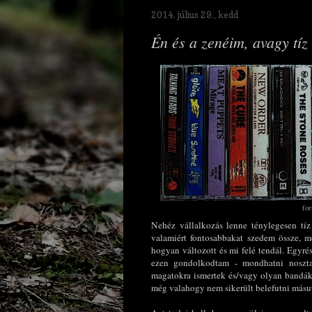
2014. július 29., kedd
Én és a zenéim, avagy tíz
for
Nehéz vállalkozás lenne ténylegesen tíz
valamiért fontosabbakat szedem össze, m
hogyan változott és mi felé tendál. Egyré
ezen gondolkodtam - mondhatni noszta
magatokra ismertek és/vagy olyan bandák,
még valahogy nem sikerült belefutni másutt