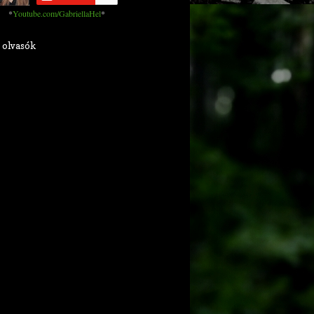
*
Youtube.com/GabriellaHel
*
 olvasók