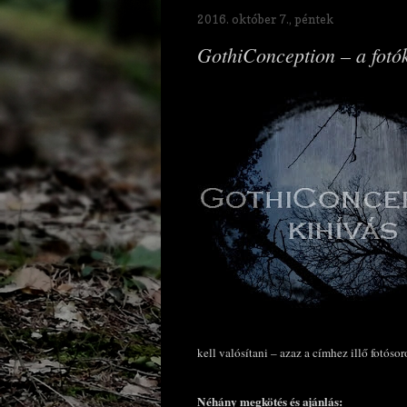
2016. október 7., péntek
GothiConception – a fotó
kell valósítani – azaz a címhez illő fotósor
Néhány megkötés és ajánlás: