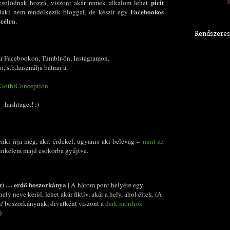
picit
csolódnak hozzá, viszont akár remek alkalom lehet
Facebookos
aki nem rendelkezik bloggal, de készít egy
 célra
.
Rendszeres
r Facebookon, Tumblr-ön, Instagramon,
n, stb.használja bátran a
GothiConception
hashtaget! :)
enki írja meg, akit érdekel, ugyanis aki belevág –
mint az
 linkelem majd csokorba gyűjtve.
(z) … erdő boszorkánya
| A három pont helyére egy
ely neve kerül, lehet akár fiktív, akár a hely, ahol éltek. (A
ei/ boszorkánynak, divatként viszont a
dark morihoz
)