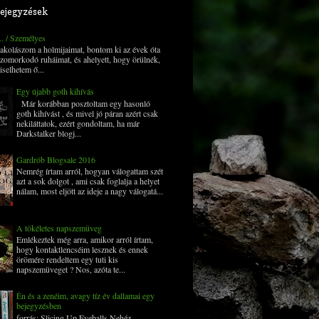
ejegyzések
... / Személyes
 pakolászom a holmijaimat, bontom ki az évek óta
zomorkodó ruháimat, és ahelyett, hogy örülnék,
iselhetem ő...
Egy újabb goth kihívás
Már korábban posztoltam egy hasonló
goth kihívást , és mivel jó páran azért csak
nekiláttatok, ezért gondoltam, ha már
Darkstalker blogj...
Gardrób Blogsale 2016
Nemrég írtam arról, hogyan válogattam szét
azt a sok dolgot , ami csak foglalja a helyet
nálam, most eljött az ideje a nagy válogatá...
A tökéletes napszemüveg
Emlékeztek még arra, amikor arról írtam,
hogy kontaktlencséim lesznek és ennek
örömére rendeltem egy tuti kis
napszemüveget ? Nos, azóta te...
Én és a zenéim, avagy tíz év dallamai egy
bejegyzésben
forrás: Slicing Up Eyeballs Nehéz