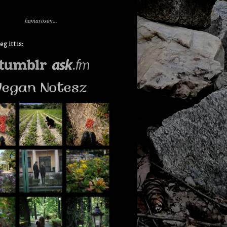
hamarosan...
 itt is: