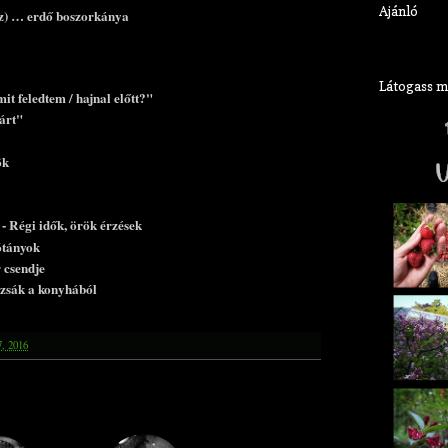
Ajánló
(z) … erdő boszorkánya
Látogass meg
it feledtem / hajnal előtt?"
járt"
ök
 - Régi idők, örök érzések
sótányok
 csendje
rzsák a konyhából
7, 2016