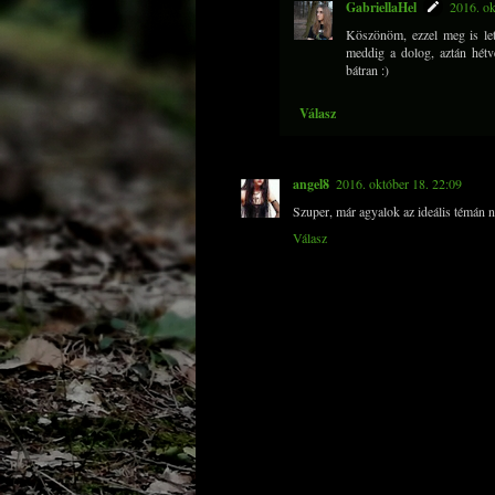
GabriellaHel
2016. ok
Köszönöm, ezzel meg is lett
meddig a dolog, aztán hétv
bátran :)
Válasz
angel8
2016. október 18. 22:09
Szuper, már agyalok az ideális témán n
Válasz