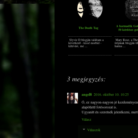
A harmadik Got
The Death Tag
50 kérdéses go
Slyvie D blogján találtam a
Mary Rose, a The
következő - kissé morbid -
írójának blogján tű
kihívást, me ...
harma ...
3 megjegyzés:
angel8
2016. október 10. 10:25
Ó, ez nagyon-nagyon jó kezdeményezés
alapötletű fotósorozat is.
Ugyanitt én szeretnék jelentkezni, mer
Válasz
Válaszok