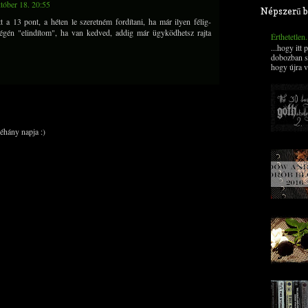
tóber 18. 20:55
Népszerű b
 a 13 pont, a héten le szeretném fordítani, ha már ilyen félig-
égén "elindítom", ha van kedved, addig már ügyködhetsz rajta
Érthetetlen
...hogy itt
dobozban s
hogy újra v
éhány napja :)