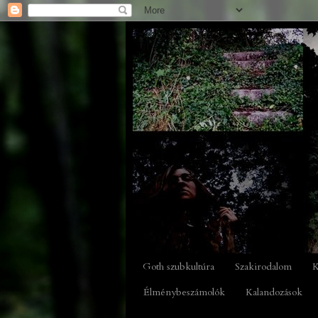
Goth szubkultúra
Szakirodalom
K
Élménybeszámolók
Kalandozások