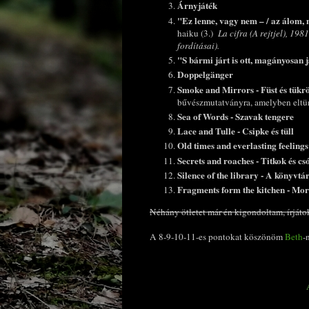
Árnyjáték
"Ez lenne, vagy nem – / az álom, m
haiku (3.)
La cifra (A rejtjel), 19
fordításai).
"S bármi járt is ott, magányosan 
Doppelgänger
Smoke and Mirrors - Füst és tükr
bűvészmutatványra, amelyben eltün
Sea of Words - Szavak tengere
Lace and Tulle - Csipke és tüll
Old times and everlasting feelings
Secrets and roaches - Titkok és c
Silence of the library -
A könyvtár
Fragments form the kitchen - Mo
Néhány ötletet már én kigondoltam, írjátok
A 8-9-10-11-es pontokat köszönöm
Beth
-