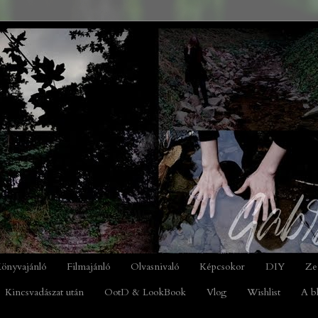
önyvajánló
Filmajánló
Olvasnivaló
Képcsokor
DIY
Ze
Kincsvadászat után
OotD & LookBook
Vlog
Wishlist
A b