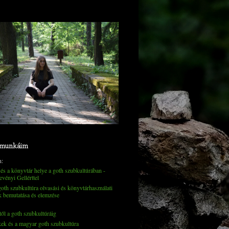
 munkáim
n:
és a könyvtár helye a goth szubkultúrában -
evényi Gellérttel
th szubkultúra olvasási és könyvtárhasználati
k bemutatása és elemzése
től a goth szubkultúráig
kek és a magyar goth szubkultúra