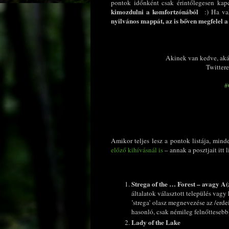
pontok időnként csak érintőlegesen kap
kimozdulni a komfortzónából
:) Ha val
nyilvános mappát, az is bőven megfelel a
Akinek van kedve, aká
Twittere
#
Amikor teljes lesz a pontok listája, mind
előző kihívásnál is
– annak a posztjait itt
Strega of the … Forest – avagy A
általatok választott település vagy h
’strega’ olasz megnevezése az /erd
hasonló, csak némileg felnőttesebb
Lady of the Lake