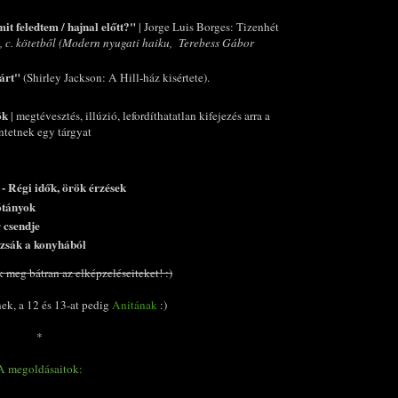
it feledtem / hajnal előtt?"
| Jorge Luis Borges: Tizenhét
81, c. kötetből (Modern nyugati haiku, Terebess Gábor
járt"
(Shirley Jackson: A Hill-ház kisértete).
ök
| megtévesztés, illúzió, lefordíthatatlan kifejezés arra a
tetnek egy tárgyat
 - Régi idők, örök érzések
sótányok
 csendje
rzsák a konyhából
 meg bátran az elképzeléseiteket! :)
nek, a 12 és 13-at pedig
Anitának
:)
*
A megoldásaitok: