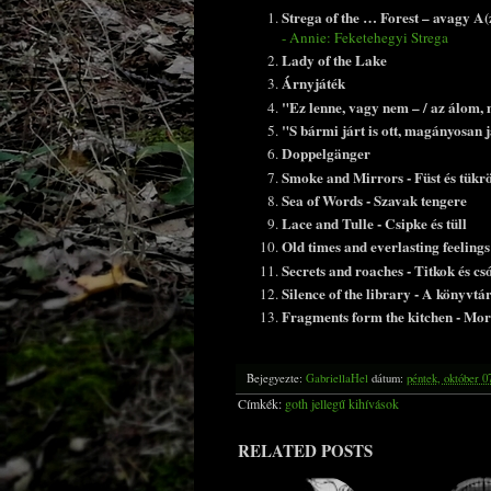
Strega of the … Forest – avagy A
- Annie: Feketehegyi Strega
Lady of the Lake
Árnyjáték
"Ez lenne, vagy nem – / az álom, m
"S bármi járt is ott, magányosan 
Doppelgänger
Smoke and Mirrors - Füst és tükr
Sea of Words - Szavak tengere
Lace and Tulle - Csipke és tüll
Old times and everlasting feelings
Secrets and roaches - Titkok és c
Silence of the library -
A könyvtár
Fragments form the kitchen - Mo
Bejegyezte:
GabriellaHel
dátum:
péntek, október 0
Címkék:
goth jellegű kihívások
RELATED POSTS