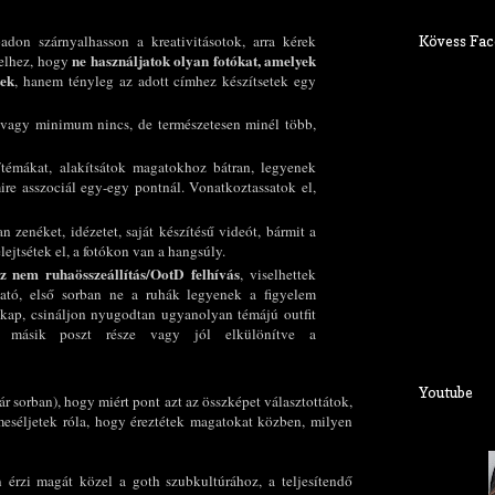
don szárnyalhasson a kreativitásotok, arra kérek
Kövess Fac
ne használjatok olyan fotókat, amelyek
telhez, hogy
tek
, hanem tényleg az adott címhez készítsetek egy
vagy minimum nincs, de természetesen minél több,
témákat, alakítsátok magatokhoz bátran, legyenek
ire asszociál egy-egy pontnál. Vonatkoztassatok el,
n zenéket, idézetet, saját készítésű videót, bármit a
lejtsétek el, a fotókon van a hangsúly.
z nem ruhaösszeállítás/OotD felhívás
, viselhettek
ató, első sorban ne a ruhák legyenek a figyelem
 kap, csináljon nyugodtan ugyanolyan témájú outfit
 másik poszt része vagy jól elkülönítve a
Youtube
 sorban), hogy miért pont azt az összképet választottátok,
meséljetek róla, hogy éreztétek magatokat közben, milyen
 érzi magát közel a goth szubkultúrához, a teljesítendő