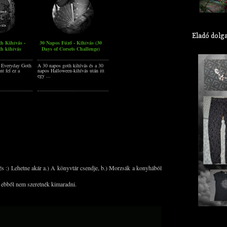
Eladó dolg
h Kihívás -
30 Napos Fűző - Kihívás (30
th kihívás
Days of Corsets Challenge)
 Everyday Goth
A 30 napos goth kihívás és a 30
nt fel ez a
napos Halloween-kihívás után itt
egy ...
 :) Lehetne akár a.) A könyvtár csendje, b.) Morzsák a konyhából
t ebből nem szeretnék kimaradni.