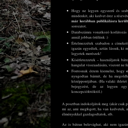
Hogy ne legyen egyszerű és szaba
mindenkit, aki kedvet érez a részvé
már korábban publikálásra kerül
sorozatot.
Darabszámra vonatkozó korlátozás 
annál jobban örülünk :)
Értelmezzétek szabadon a címeket/
igazán egyediek, aztán lássuk, ki m
legyetek merészek!
Kísérletezzetek – használjatok bátra
hangulat visszaadására, viszont ne fe
e
Fontosnak érzem kiemelni, hogy
nyugodtan bármit, de ha megoldh
középpontjában. (Ha valaki ihletet
bejegyzést, de az legyen egy
koncepciófotóktól.)
A posztban indokoljátok meg (akár csak pár
mi az, ami megfogott, ha van kedvetek, 
élményekkel gazdagodtatok, stb.
Az is bátran belevághat, aki nem igazán