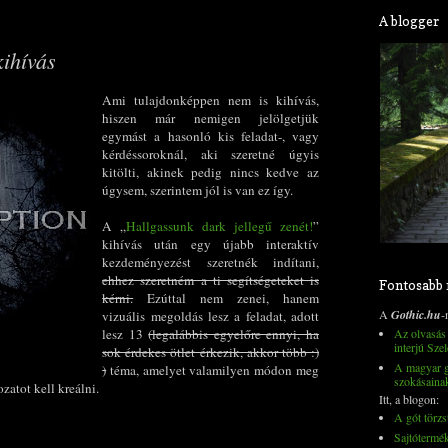
A blogger
kihívás
Ami tulajdonképpen nem is kihívás,
hiszen már nemigen jelölgetjük
egymást a hasonló kis feladat-, vagy
kérdéssoroknál, aki szeretné úgyis
kitölti, akinek pedig nincs kedve az
úgysem, szerintem jól is van ez így.
A „
Hallgassunk dark jellegű zenét!
”
kihívás után egy újabb interaktív
kezdeményezést szeretnék indítani,
ehhez szeretném a ti segítségeteket is
Fontosabb
kérni.
Ezúttal nem zenei, hanem
A
Gothic.hu
-
vizuális megoldás lesz a feladat, adott
Az olvasás 
lesz 13
(legalábbis egyelőre ennyi, ha
interjú Szel
sok érdekes ötlet érkezik, akkor több :)
A magyar go
)
téma, amelyet valamilyen módon meg
szokásaina
ozatot kell kreálni.
Itt, a blogon:
A gót törzs
Sajtótermé