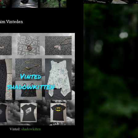
aim Vinteden
Vinted:
shadowkitten