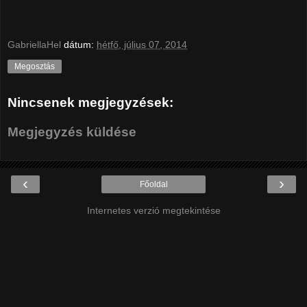
GabriellaHel
dátum:
hétfő, július 07, 2014
Megosztás
Nincsenek megjegyzések:
Megjegyzés küldése
‹
›
Főoldal
Internetes verzió megtekintése