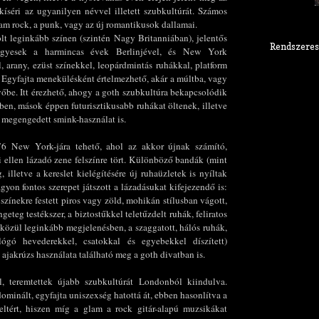
kíséri az ugyanilyen névvel illetett szubkultúrát. Számos
lam rock, a punk, vagy az új romantikusok dallamai.
t leginkább színen (szintén Nagy Britanniában), jelentős
Rendszeres
Egyesek a harmincas évek Berlinjével, és New York
, arany, ezüst színekkel, leopárdmintás ruhákkal, platform
tt. Egyfajta menekülésként értelmezhető, akár a múltba, vagy
vőbe. Itt érezhető, ahogy a goth szubkultúra bekapcsolódik
ben, mások éppen futurisztikusabb ruhákat öltenek, illetve
l megengedett smink-használat is.
76 New York-jára tehető, ahol az akkor újnak számító,
 ellen lázadó zene felszínre tört. Különböző bandák (mint
 illetve a kereslet kielégítésére új ruhaüzletek is nyíltak
yon fontos szerepet játszott a lázadásukat kifejezendő is:
zínekre festett piros vagy zöld, mohikán stílusban vágott,
eteg testékszer, a biztostűkkel teletűzdelt ruhák, feliratos
közül leginkább megjelenésben, a szaggatott, hálós ruhák,
lógó hevederekkel, csatokkal és egyebekkel díszített)
e ajakrúzs használata található meg a goth divatban is.
 teremtettek
újabb szubkultúrát Londonból kiindulva.
minált, egyfajta uniszexség hatottá át, ebben hasonlítva a
eltért, hiszen míg a glam a rock gitár-alapú muzsikákat