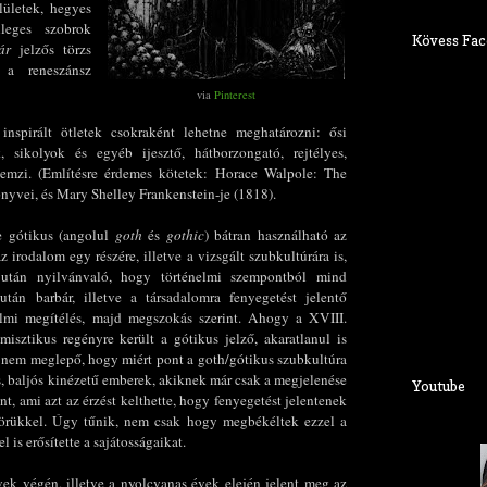
lületek, hegyes
nleges szobrok
Kövess Fac
ár
jelzős törzs
ő a reneszánsz
via
Pinterest
inspirált ötletek csokraként lehetne meghatározni: ősi
, sikolyok és egyéb ijesztő, hátborzongató, rejtélyes,
ellemzi. (Említésre érdemes kötetek: Horace Walpole: The
önyvei, és Mary Shelley Frankenstein-je (1818).
ve gótikus (angolul
goth
és
gothic
) bátran használható az
 az irodalom egy részére, illetve a vizsgált szubkultúrára is,
után nyilvánvaló, hogy történelmi szempontból mind
án barbár, illetve a társadalomra fenyegetést jelentő
almi megítélés, majd megszokás szerint. Ahogy a XVIII.
isztikus regényre került a gótikus jelző, akaratlanul is
 nem meglepő, hogy miért pont a goth/gótikus szubkultúra
, baljós kinézetű emberek, akiknek már csak a megjelenése
Youtube
t, ami azt az érzést kelthette, hogy fenyegetést jelentenek
körükkel. Úgy tűnik, nem csak hogy megbékéltek ezzel a
is erősítette a sajátosságaikat.
vek végén, illetve a nyolcvanas évek elején jelent meg az