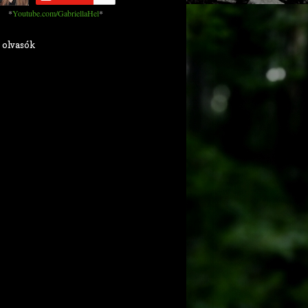
*
Youtube.com/GabriellaHel
*
 olvasók