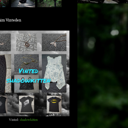
aim Vinteden
Vinted:
shadowkitten