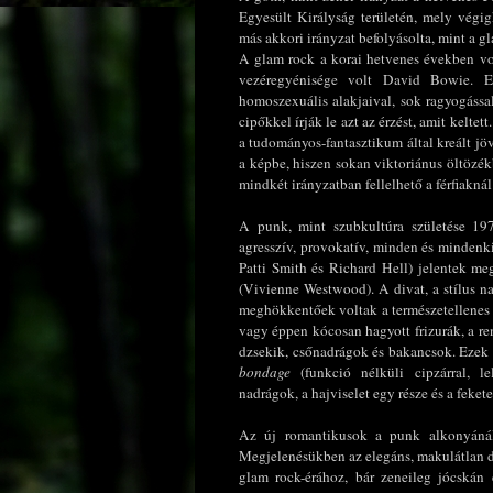
Egyesült Királyság területén, mely végig
más akkori irányzat befolyásolta, mint a g
A glam rock a korai hetvenes években vol
vezéregyénisége volt David Bowie. 
homoszexuális alakjaival, sok ragyogással
cipőkkel írják le azt az érzést, amit kelte
a tudományos-fantasztikum által kreált jö
a képbe, hiszen sokan viktoriánus öltözék
mindkét irányzatban fellelhető a férfiakná
A punk, mint szubkultúra születése 19
agresszív, provokatív, minden és mindenki
Patti Smith és Richard Hell) jelentek meg,
(Vivienne Westwood). A divat, a stílus nag
meghökkentőek voltak a természetellenes s
vagy éppen kócosan hagyott frizurák, a reng
dzsekik, csőnadrágok és bakancsok. Ezek 
bondage
(funkció nélküli cipzárral, le
nadrágok, a hajviselet egy része és a feket
Az új romantikusok a punk alkonyánál,
Megjelenésükben az elegáns, makulátlan do
glam rock-érához, bár zeneileg jócskán 