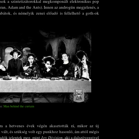
kusok a szintetizátorokkal megkomponált elektronikus pop
uran, Adam and the Ants). Innen az androgün megjelenés, a
bátok, és némelyik zenei előadó is fellelhető a goth-ok
ás:
Man behind the curtain
tra a hetvenes évek végén akasztották rá, mikor az új
vált, és szükség volt egy punkhoz hasonló, ám attól mégis
őadók jelentek meg, mint
Joy Division
, aki a dalszövegeivel