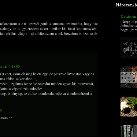
Népszerű b
Érthetetlen
...hogy itt
ektanárom a XII. századi gótikus stílusnál azt mondta, hogy "az
dobozban s
Valahogy én is így éreztem akkor, amikor kis fiatal kiskamaszként
hogy újra v
luk körülírt világot - újra felfedeztem a sok borzalom és szenvedés
bruár 4. 18:05
) (Lehet, csinálok még belőle egy ide passzoló kivonatot, vagy ha
más cikket, akkor abból...)
vesézni, izgalmas lenne összeszedni minden egyes kis motívumát,
alkotna a végére! *álmodozik*
eg, és tényleg, az utolsó mondatodat teljesen át tudom érezni :)
10
várom ^^!