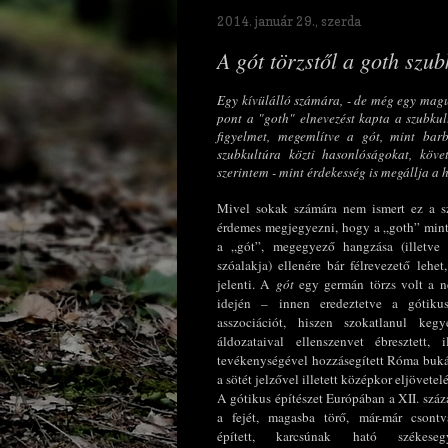
2014. január 29., szerda
A gót törzstől a goth szub
Egy kívülálló számára, - de még egy magun
pont a "goth" elnevezést kapta a szubku
figyelmet, megemlítve a gót, mint barb
szubkultúra közti hasonlóságokat, követ
szerintem - mint érdekesség is megállja a h
Mivel sokak számára nem ismert ez a sz
érdemes megjegyezni, hogy a „goth” mint
a „gót”, megegyező hangzása (illetve
szóalakja) ellenére bár félrevezető lehe
jelenti.
A
gót
egy germán törzs volt a n
idején – innen eredeztetve a gótiku
asszociációt, hiszen szokatlanul kegye
áldozataival ellenszenvet ébresztett, 
tevékenységével hozzásegített Róma buká
a sötét jelzővel illetett középkor eljövetel
A gótikus építészet Európában a XII. száz
a fejét, magasba törő, már-már csontv
épített, karcsúnak ható székeseg