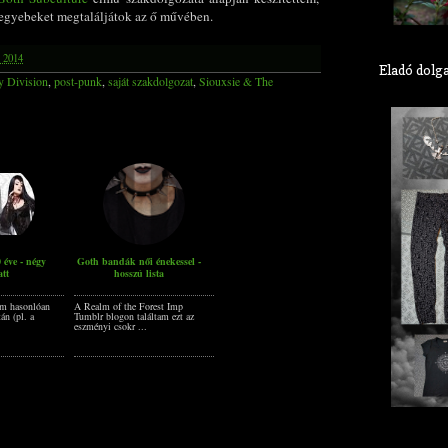
 egyebeket megtaláljátok az ő művében.
, 2014
Eladó dolg
y Division
,
post-punk
,
saját szakdolgozat
,
Siouxsie & The
 éve - négy
Goth bandák női énekessel -
att
hosszú lista
ám hasonlóan
A Realm of the Forest Imp
án (pl. a
Tumblr blogon találtam ezt az
eszményi csokr ...