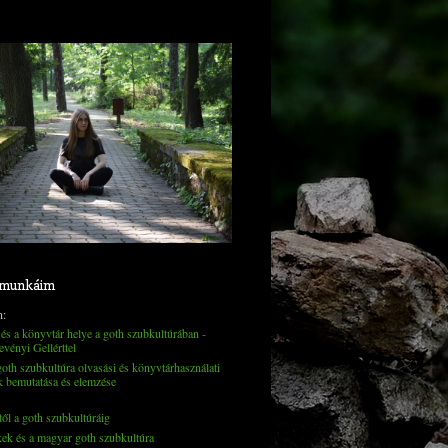
 munkáim
n:
és a könyvtár helye a goth szubkultúrában -
evényi Gellérttel
th szubkultúra olvasási és könyvtárhasználati
k bemutatása és elemzése
től a goth szubkultúráig
kek és a magyar goth szubkultúra