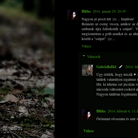
Blithe
2014. január 29. 20:39
Nagyon jó poszt lett :))) ... Imádom!
Bennem az cseng vissza, amikor az én
emberek újra felfedezték a szépet". 
megismertem a goth zenéket és az álta
között a "szépet" :))) ...
Válasz
Válaszok
GabriellaHel
2014. fe
Úgy örülök, hogy tetszik ♥ :
találok valamilyen izgalmas 
Hú, ki lehetne ezt jócskán 
micsoda változatot csokrot 
Nagyon találóan fogalmazta m
Blithe
2014. február 6. 11:
Örömmel olvasnám és már 
Válasz