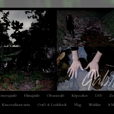
önyvajánló
Filmajánló
Olvasnivaló
Képcsokor
DIY
Ze
Kincsvadászat után
OotD & LookBook
Vlog
Wishlist
A b