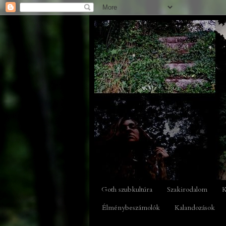
Goth szubkultúra
Szakirodalom
K
Élménybeszámolók
Kalandozások