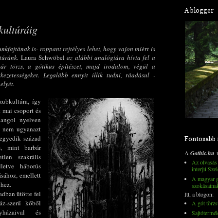
A blogger
kultúráig
kfajtának is- roppant rejtélyes lehet, hogy vajon miért is
ltúránk.
Laura Schwöbel
az alábbi analógiára hívta fel a
ár törzs, a gótikus építészet, majd irodalom, végül a
kezetességeket. Legalább ennyit illik tudni, ráadásul -
elyét.
ubkultúra, így
 mai csoport és
 angol nyelven
t, nem ugyanazt
egyedik század
Fontosabb
s, mint barbár
A
Gothic.hu
-
tlen szakrális
Az olvasás 
illetve háborús
interjú Szel
sához, emellett
A magyar go
éhez.
szokásaina
adban ütötte fel
Itt, a blogon:
áz-szerű kőből
A gót törzs
yházaival és
Sajtótermé