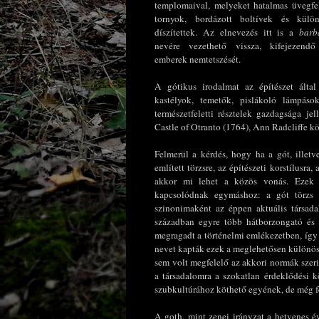
templomaival, melyeket hatalmas üvegfe
tornyok, bordázott boltívek és külö
díszítettek. Az elnevezés itt is a
barb
nevére vezethető vissza, kifejezend
emberek nemtetszését.
A gótikus irodalmat az építészet által 
kastélyok, temetők, pislákoló lámpások
természetfeletti résztelek gazdagsága j
Castle of Otranto (1764), Ann Radcliffe k
Felmerül a kérdés, hogy ha a gót, illet
említett törzsre, az építészeti korstílusra,
akkor mi lehet a közös vonás. Ezek 
kapcsolódnak egymáshoz: a gót törzs ut
szinonimaként az éppen aktuális társad
században egyre több hátborzongató és m
megragadt a történelmi emlékezetben, így
nevet kapták ezek a meglehetősen különös
sem volt megfelelő az akkori normák szerin
a társadalomra a szokatlan érdeklődési 
szubkultúrához köthető egyének, de még fel 
A goth, mint zenei irányzat a hetvenes é