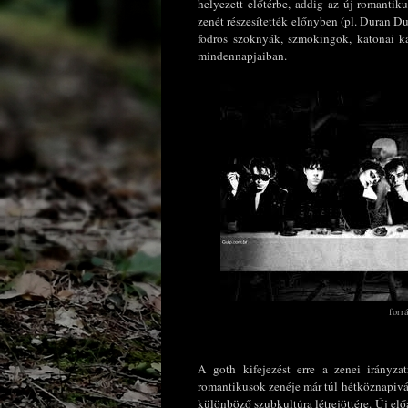
helyezett előtérbe, addig az új romanti
zenét részesítették előnyben (pl. Duran D
fodros szoknyák, szmokingok, katonai ka
mindennapjaiban.
forr
A goth kifejezést erre a zenei irányza
romantikusok zenéje már túl hétköznapivá 
különböző szubkultúra létrejöttére. Új el