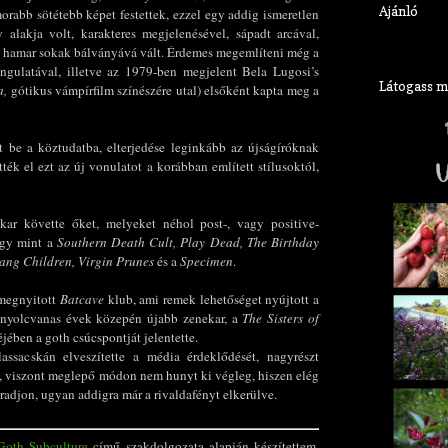
Ajánló
rabb sötétebb képet festettek, ezzel egy addig ismeretlen
alakja volt, karakteres megjelenésével, sápadt arcával,
vel hamar sokak bálványává vált. Érdemes megemlíteni még a
angulatával, illetve az 1979-ben megjelent Bela Lugosi’s
Látogass meg
a,
gótikus
vámpírfilm színészére utal) elsőként kapta meg a
t be a köztudatba, elterjedése leginkább az újságíróknak
ék el ezt az új vonulatot a korábban említett stílusoktól,
ar követte őket, melyeket néhol post-, vagy positive-
úgy mint a
Southern Death Cult, Play Dead, The Birthday
Gang Children, Virgin Prunes
és a
Specimen
.
 megnyitott
Batcave
klub
, ami remek lehetőséget nyújtott a
A nyolcvanas évek közepén újabb zenekar, a
The Sisters of
jében a goth csúcspontját jelentette.
ssacskán elveszítette a média érdeklődését, nagyrészt
t, viszont meglepő módon nem hunyt ki végleg, hiszen elég
adjon, ugyan addigra már a rivaldafényt elkerülve.
Goth Subculture
című szakdolgozata alapján készítettem,