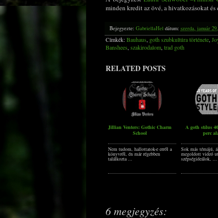
minden kredit az övé, a hivatkozásokat és
Bejegyezte:
GabriellaHel
dátum:
szerda, január 29
Címkék:
Bauhaus
,
goth szubkultúra története
,
Jo
Banshees
,
szakirodalom
,
trad goth
RELATED POSTS
Jillian Venters: Gothic Charm
A goth stílus 40
School
perc al
Nem tudom, hallottatok-e erről a
Sok más témájú, 
könyvről, én már régebben
megoldott videó ut
találkozta ...
szépségideálok, ...
6 megjegyzés: