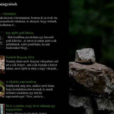
ejegyzések
... / Személyes
 pakolászom a holmijaimat, bontom ki az évek óta
zomorkodó ruháimat, és ahelyett, hogy örülnék,
iselhetem ő...
Egy újabb goth kihívás
Már korábban posztoltam egy hasonló
goth kihívást , és mivel jó páran azért csak
nekiláttatok, ezért gondoltam, ha már
Darkstalker blogj...
Gardrób Blogsale 2016
Nemrég írtam arról, hogyan válogattam szét
azt a sok dolgot , ami csak foglalja a helyet
nálam, most eljött az ideje a nagy válogatá...
A tökéletes napszemüveg
Emlékeztek még arra, amikor arról írtam,
hogy kontaktlencséim lesznek és ennek
örömére rendeltem egy tuti kis
napszemüveget ? Nos, azóta te...
Én és a zenéim, avagy tíz év dallamai egy
bejegyzésben
forrás: Slicing Up Eyeballs Nehéz