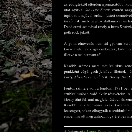
az eddigiektől eltérően nyomasztóbb, komo
utat nyitva.
Siouxsie Sioux
szintén nagy 
tupírozott hajával, erősen festett szemei
Bauhaus
t
, mely sajátos dallamával és h
Dead című számával (mely a híres
Drakul
goth rock jelzőt.
A goth, elnevezés nem túl gyorsan kerül
köszönhető, akik így címkézték, különített
illetve a mainstream-től.
Később számos mára mát kultikus zenek
punkként végül goth jelzővel illetnek - 
Party, Alien Sex Fiend, U.K. Decay, Dex 
Fontos színtere volt a londoni, 1981-ben
szubkultúrában való aktív részvételre. 
Mercy
tűnt fel, ami megjelenésében és zené
Később, a kilencvenes évek közepére la
lecsengett, sokan elhagyták a szubkultúrá
ember maradt meg ahhoz, hogy életben mar
A bejegyzést
Laura Schwöbel –Finnish 