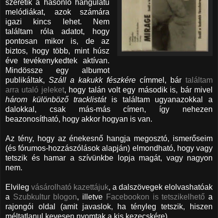
szeretik a hasonló hangulatú
melódiákat, azok számára
igazi kincs lehet. Nem
találtam róla adatot, hogy
pontosan mikor is, de az
biztos, hogy több, mint húsz
éve tevékenykedtek aktívan.
Mindössze egy albumot
publikáltak,
Száll a kakukk fészkére
címmel, bár
találtam
arra utaló jeleket
, hogy talán volt egy második is, bár mivel
három különböző tracklistát
is találtam ugyanazokkal a
dalokkal, csak más-más címen, így nehezen
beazonosítható, hogy akkor hogyan is van.
Az tény, hogy az énekesnő hangja megosztó, ismerőseim
(és fórumos-hozzászólások alapján) elmondható, hogy vagy
tetszik és hamar a szívünkbe lopja magát, vagy nagyon
nem.
Elvileg
vásárolható kazettájuk
, a dalszövegek elolvashatóak
a
Szubkultur blogon
, illetve
Facebookon is tetszikelhető
a
rajongói oldal (amit javaslok, ha tényleg tetszik, hiszen
méltatlanul kevesen nyomtak a kis kezecskére).