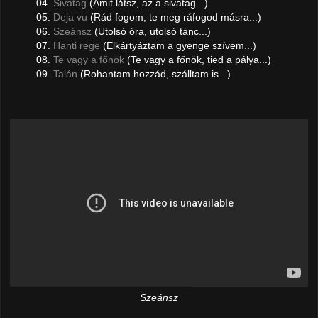
04.
Sivatag
(Amit látsz, az a sivatag...)
05.
Deja vu
(Rád fogom, te meg ráfogod másra...)
06.
Szeánsz
(Utolsó óra, utolsó tánc...)
07.
Hanti rege
(Elkártyáztam a gyenge szívem...)
08.
Te vagy a főnök
(Te vagy a főnök, tied a pálya...)
09.
Talán
(Rohantam hozzád, szálltam is...)
Szeánsz