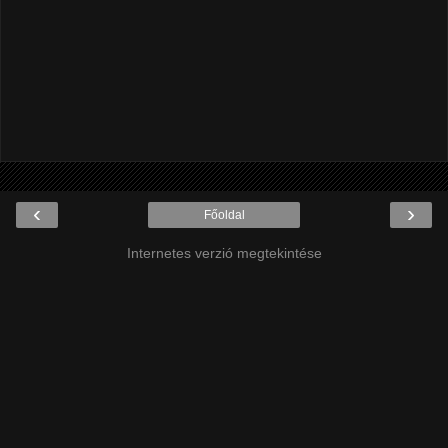
‹
›
Főoldal
Internetes verzió megtekintése