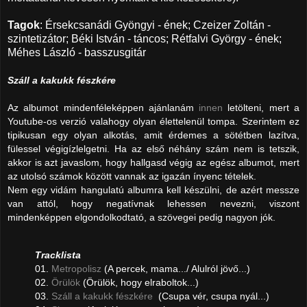
Tagok
:
Érsekcsanádi Gyöngyi - ének; Czeizer Zoltán -
szintetizátor; Béki István - táncos; Rétfalvi György - ének;
Méhes László - basszusgitár
Száll a kakukk fészkére
Az albumot mindenféleképpen ajánlanám
innen
letölteni, mert a
Youtube-os verzió valahogy olyan élettelenül tompa. Szerintem ez
tipikusan egy olyan alkotás, amit érdemes a sötétben lazítva,
fülessel végigízlelgetni. Ha az első néhány szám nem is tetszik,
akkor is azt javaslom, hogy hallgasd végig az egész albumot, mert
az utolsó számok között vannak az igazán ínyenc tételek.
Nem egy vidám hangulatú albumra kell készülni, de azért messze
van attól, hogy negatívnak lehessen nevezni, viszont
mindenképpen elgondolkodtató, a szövegei pedig nagyon jók.
Tracklista
01.
Metropolisz
(A percek, mama.../ Alulról jövő...)
02.
Örülök
(Örülök, hogy elraboltok...)
03.
Száll a kakukk fészkére
(Csupa vér, csupa nyál...)