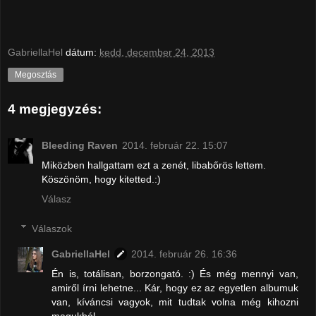
GabriellaHel
dátum:
kedd, december 24, 2013
Megosztás
4 megjegyzés:
Bleeding Raven
2014. február 22. 15:07
Miközben hallgattam ezt a zenét, libabőrös lettem.
Köszönöm, hogy kitetted.:)
Válasz
Válaszok
GabriellaHel
2014. február 26. 16:36
Én is, totálisan, borzongató. :) És még mennyi van,
amiről írni lehetne... Kár, hogy ez az egyetlen albumuk
van, kíváncsi vagyok, mit tudtak volna még kihozni
magukból.