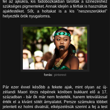
fel az ajkukra, kis fadobozkákban tárolták a színezéshez
szükséges pigmenteket. Annak idején a férfiak is használtak
ajakfestéket. Sőt, a holtakat is a kis "neszeszerükkel"
helyezték örök nyugalomra.
forrás:
pinterest
Pár ezer évvel később a fekete ajak, mint olyan az új-
zélandi Maori törzs népének körében bukkant elő a 17.
században - bár ők már nem festették, hanem tetoválással
érték el a kívánt sötét árnyalatot. Persze számukra többet
jelentett ez holmi divatnál, elképzelésük szerint a fej a test