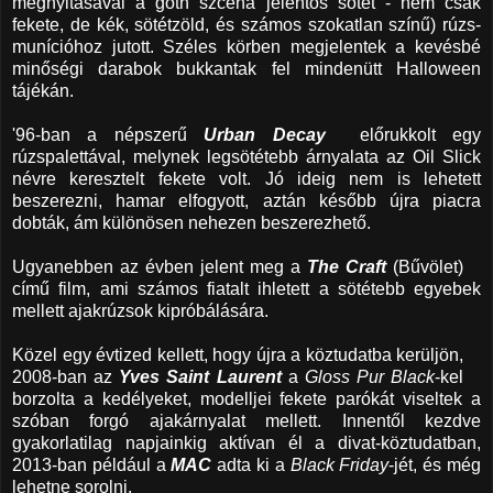
megnyitásával a goth szcéna jelentős sötét - nem csak
fekete, de kék, sötétzöld, és számos szokatlan színű) rúzs-
munícióhoz jutott. Széles körben megjelentek a kevésbé
minőségi darabok bukkantak fel mindenütt Halloween
tájékán.
'96-ban a népszerű
Urban Decay
előrukkolt egy
rúzspalettával, melynek legsötétebb árnyalata az Oil Slick
névre keresztelt fekete volt. Jó ideig nem is lehetett
beszerezni, hamar elfogyott, aztán később újra piacra
dobták, ám különösen nehezen beszerezhető.
Ugyanebben az évben jelent meg a
The Craft
(Bűvölet)
című film, ami számos fiatalt ihletett a sötétebb egyebek
mellett ajakrúzsok kipróbálására.
Közel egy évtized kellett, hogy újra a köztudatba kerüljön,
2008-ban az
Yves Saint Laurent
a
Gloss Pur Black
-kel
borzolta a kedélyeket, modelljei fekete parókát viseltek a
szóban forgó ajakárnyalat mellett. Innentől kezdve
gyakorlatilag napjainkig aktívan él a divat-köztudatban,
2013-ban például a
MAC
adta ki a
Black Friday
-jét, és még
lehetne sorolni.