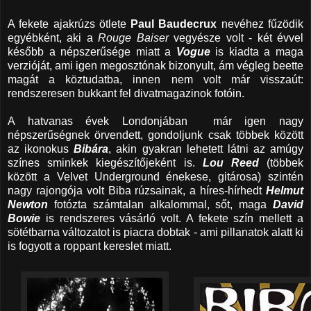
A fekete ajakrúzs ötlete
Paul Baudecrux
nevéhez fűzödik
egyébként, aki a
Rouge Baiser
vegyésze volt - két évvel
később a népszerűsége miatt a
Vogue
is kiadta a maga
verzióját, ami igen megosztónak bizonyult, ám végleg beette
magát a köztudatba, innen nem volt már visszaút:
rendszeresen bukkant fel divatmagazinok fotóin.
A hatvanas évek Londonjában már igen nagy
népszerűségnek örvendett, gondoljunk csak többek között
az ikonokus
Bibára
, akin gyakran lehetett látni az amúgy
sz
ínes sminkek kiegészítőjeként is.
Lou Reed
(többek
között a Velvet Underground énekese, gitárosa) szintén
nagy rajongója volt Biba rúzsainak, a híres-hírhedt
Helmut
Newton
fotózta számtalan alkalommal, sőt, maga
David
Bowie
is rendszeres vásárló volt. A fekete szín mellett a
sötétbarna változatot is piacra dobtak - ami pillanatok alatt ki
is fogyott a roppant kereslet miatt.