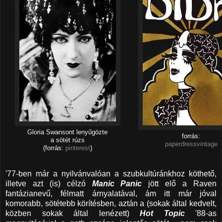
Gloria Swanson
t lenyűgözte
forrás:
a s
ötét rúzs
paperdressvintage
(forrás:
pinterest
)
'77-ben már a nyilvánvalóan a szubkultúránkhoz köthető,
illetve azt (is) célzó
Manic Panic
jött elő a Raven
fantázianevű, félmatt árnyalatával, ám itt már jóval
komorabb, sötétebb körítésben, aztán a (sokak által kedvelt,
közben sokak által lenézett)
Hot Topic
'88-as