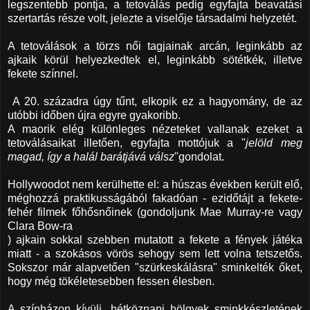
legszentebb pontja, a tetoválás pedig egyfajta beavatási
szertartás része volt, jelezte a viselője társadalmi helyzetét.
A tetoválások a törzs női tagjainak arcán, leginkább az
ajkaik körül helyezkedtek el, leginkább sötétkék, illetve
fekete színnel.
A 20. századra úgy tűnt, elkopik ez a hagyomány, de az
utóbbi időben újra egyre gyakoribb.
A maorik elég különleges nézeteket vallanak ezeket a
tetoválásaikat illetően, egyfajta mottójuk a "
jelöld meg
magad, így a halál barátjává válsz
"gondolat.
Hollywoodot nem kerülhette el: a húszas években került elő,
méghozzá praktikusságából fakadóan - ezidőtájt a fekete-
fehér filmek főhősnőinek (gondoljunk Mae Murray-re vagy
Clara Bow-ra
) ajkain sokkal szebben mutatott a fekete a fények játéka
miatt - a szokásos vörös sehogy sem lett volna tetszetős.
Sokszor már alapvetően "szürkeskálásra" sminkelték őket,
hogy még tökéletesebben fessen élesben.
A színházon kívüli, hétköznapi hölgyek sminkkészletének