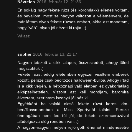
Névtelen
2016. február 12. 21:36
Én sokáig nagy fekete rúzs (és körömlakk) ellenes voltam,
és bevallom, most se nagyon változott a véleményem, de
már láttam olyan fekete rúzsos embert, akire azt mondtam,
hogy "váó", olyan jól nézett ki rajta. :)
Válasz
sophie
2016. február 13. 21:17
Nagyon tetszett a cikk, alapos, összeszedett, ahogy tőled
megszoktuk :)
Fekete rúzst eddig életemben egyszer viseltem emberek
között, persze csak beöltözős halloween-buliba. Ahogy írtad
is a cikk végén, a hétköznapi való életben ez gyakorlatilag
elképzelhetetlen. Viszont azt kell mondjam, baromira
élveztem, szerintem iszonyú jól néz ki.
Egyébként ha valaki olcsó fekete rúzst keres: dm-
ben/Rossmannban a Miss Sportynál találni. Persze
önmagában nem fed túl jól, de fekete szermceruzával
aládolgozva elég rendben van. :)
A nagyon-nagyon mélyen rejlő goth énemet mindenesetre