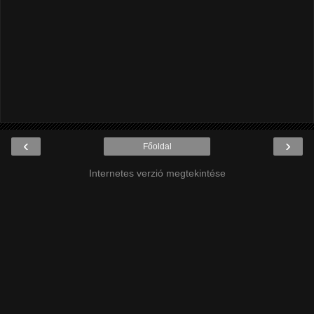
‹
›
Főoldal
Internetes verzió megtekintése