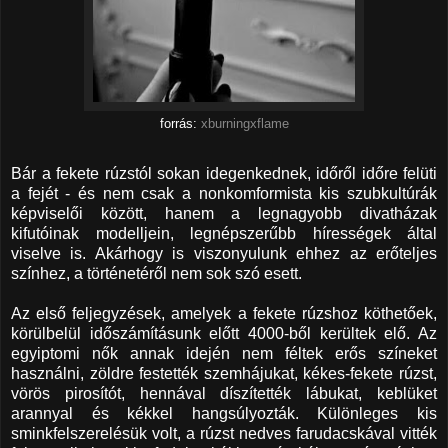
forrás:
xburningxflame
Bár a fekete rúzstól sokan idegenkednek, időről időre felüti
a fejét - és nem csak a nonkomformista kis szubkultúrák
képviselői között, hanem a legnagyobb divatházak
kifutóinak modelljein, legnépszerűbb hírességek által
viselve is. Akárhogy is viszonyulunk ehhez az erőteljes
színhez, a történetéről nem sok szó esett.
Az első feljegyzések, amelyek a fekete rúzshoz köthetőek,
körülbelül időszámításunk előtt 4000-ből kerültek elő. Az
egyiptomi nők annak idején nem féltek erős színeket
használni, zöldre festették szemhájukat, kékes-fekete rúzst,
vörös pirosítót, hennával díszítették lábukat, keblüket
arannyal és kékkel hangsúlyozták. Különleges kis
sminkfelszerelésük volt, a rúzst nedves farudacskával vitték