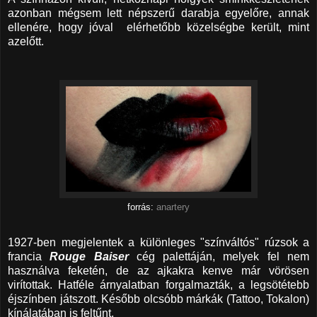
azonban mégsem lett népszerű darabja egyelőre, annak
ellenére, hogy jóval elérhetőbb közelségbe került, mint
azelőtt.
forrás:
anartery
1927-ben megjelentek a különleges "színváltós" rúzsok a
francia
Rouge Baiser
cég palettáján, melyek fel nem
használva feketén, de az ajkakra kenve már vörösen
virítottak. Hatféle árnyalatban forgalmazták, a legsötétebb
éjszínben játszott. Később olcsóbb márkák (Tattoo, Tokalon)
kínálatában is feltűnt.