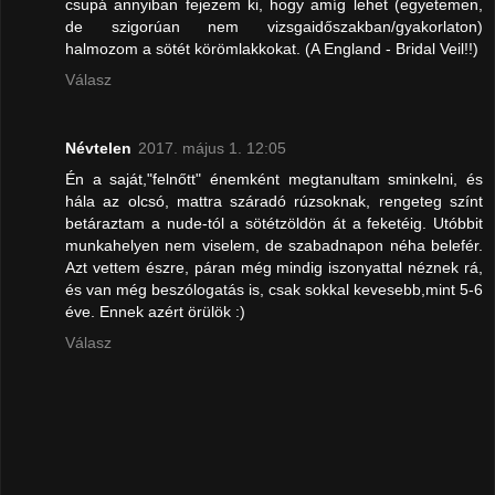
csupá annyiban fejezem ki, hogy amíg lehet (egyetemen,
de szigorúan nem vizsgaidőszakban/gyakorlaton)
halmozom a sötét körömlakkokat. (A England - Bridal Veil!!)
Válasz
Névtelen
2017. május 1. 12:05
Én a saját,"felnőtt" énemként megtanultam sminkelni, és
hála az olcsó, mattra száradó rúzsoknak, rengeteg színt
betáraztam a nude-tól a sötétzöldön át a feketéig. Utóbbit
munkahelyen nem viselem, de szabadnapon néha belefér.
Azt vettem észre, páran még mindig iszonyattal néznek rá,
és van még beszólogatás is, csak sokkal kevesebb,mint 5-6
éve. Ennek azért örülök :)
Válasz