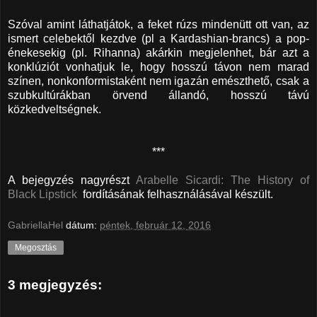
Szóval amint láthatjátok, a feket rúzs mindenütt ott van, az
ismert celebektől kezdve (pl a Kardashian-brancs) a pop-
énekesekig (pl. Rihanna) akárkin megjelenhet, bár azt a
konklúziót vonhatjuk le, hogy hosszú távon nem marad
színen, nonkonformistaként nem igazán emészthető, csak a
szubkultúrákban örvend állandó, hosszú távú
közkedveltségnek.
***
A bejegyzés nagyrészt
Arabelle Sicardi: The History of
Black Lipstick
fordításának felhasználásával készült.
GabriellaHel
dátum:
péntek, február 12, 2016
Megosztás
3 megjegyzés: