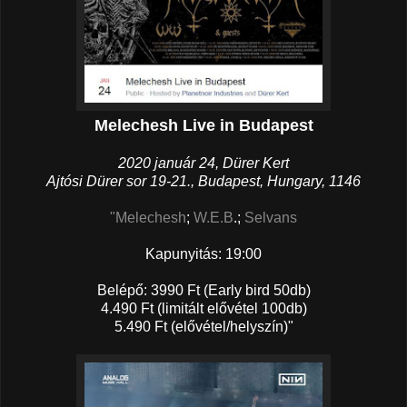
Melechesh Live in Budapest
2020 január 24, Dürer Kert
Ajtósi Dürer sor 19-21., Budapest, Hungary, 1146
"Melechesh
;
W.E.B
.;
Selvans
Kapunyitás: 19:00
Belépő: 3990 Ft (Early bird 50db)
4.490 Ft (limitált elővétel 100db)
5.490 Ft (elővétel/helyszín)"