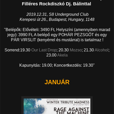
Filléres Rockdiszkó Dj. Bálinttal
2019.12.31, S8 Underground Club
Kerepesi út 26., Budapest, Hungary, 1148
"Belépők: Elővételi: 3490 Ft, Helyszíni (amennyiben marad
jegy): 3990 Ft, A belépő egy POHÁR PEZSGŐT és egy
PÁR VIRSLIT (kenyérrel és mustárral) is tartalmaz !
Sorrend:19.30
Our Last Drop
; 20.30
Mozso
; 21.30
Alcohol
;
23.00
Akela
Kapunyitás: 19.00; Koncertkezdés: 19.30"
JANUÁR