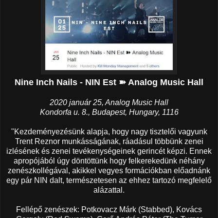
Nine Inch Nails - NIN Est ➽ Analog Music Hall
2020 január 25, Analog Music Hall
Kondorfa u. 8., Budapest, Hungary, 1116
"Kezdeményezésünk alapja, hogy nagy tisztelői vagyunk
Trent Reznor munkásságának, ráadásul többünk zenei
izlésének és zenei tevékenységeinek gerincét képzi. Ennek
apropójából úgy döntöttünk hogy felkerekedünk néhány
zenészkollégával, akikkel vegyes formációkban előadnánk
egy pár NIN dalt, természetesen az ehhez tartozó megfelelő
alázattal.
Fellépő zenészek: Potkovacz Márk (Stabbed), Kovács