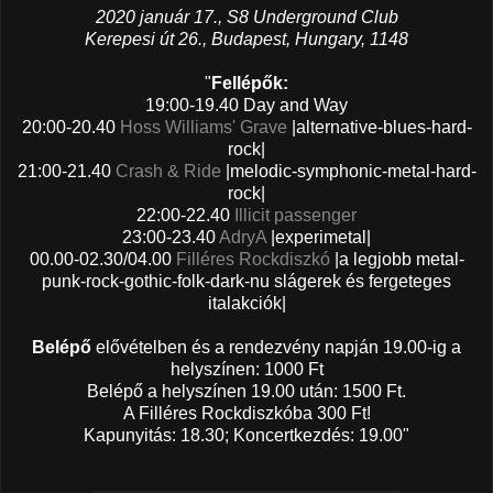
2020 január 17., S8 Underground Club
Kerepesi út 26., Budapest, Hungary, 1148
"
Fellépők:
19:00-19.40 Day and Way
20:00-20.40
Hoss Williams' Grave
|alternative-blues-hard-
rock|
21:00-21.40
Crash & Ride
|melodic-symphonic-metal-hard-
rock|
22:00-22.40
Illicit passenger
23:00-23.40
AdryA
|experimetal|
00.00-02.30/04.00
Filléres Rockdiszkó
|a legjobb metal-
punk-rock-gothic-folk-dark-nu slágerek és fergeteges
italakciók|
Belépő
elővételben és a rendezvény napján 19.00-ig a
helyszínen: 1000 Ft
Belépő a helyszínen 19.00 után: 1500 Ft.
A Filléres Rockdiszkóba 300 Ft!
Kapunyitás: 18.30; Koncertkezdés: 19.00"