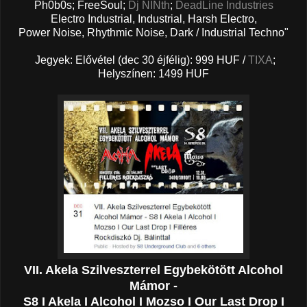
Ph0b0s; FreeSoul;
Dj NINth
;
DeadLine Industries
Electro Industrial, Industrial, Harsh Electro,
Power Noise, Rhythmic Noise, Dark / Industrial Techno"
Jegyek: Elővétel (dec 30 éjfélig): 999 HUF /
TIXA
;
Helyszínen: 1499 HUF
VII. Akela Szilveszterrel Egybekötött Alcohol
Mámor -
S8 I Akela I Alcohol I Mozso I Our Last Drop I