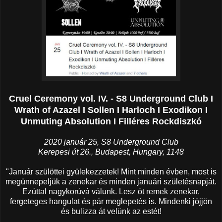
Cruel Ceremony vol. IV. - S8 Underground Club I
Wrath of Azazel I Sollen I Harloch I Exodikon I
Unmuting Absolution I Filléres Rockdiszkó
2020 január 25, S8 Underground Club
Kerepesi út 26., Budapest, Hungary, 1148
"Január szülöttei gyülekezzetek! Mint minden évben, most is
megünnepeljük a zenekar és minden januári születésnapját.
Ezúttal nagykorúvá válunk. Lesz öt remek zenekar,
fergeteges hangulat és pár meglepetés is. Mindenki jöjjön
és bulizza át velünk az estét!