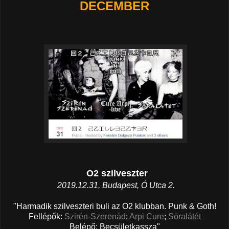
DECEMBER
O2 szilveszter
2019.12.31, Budapest, Ó Utca 2.
"Harmadik szilveszteri buli az O2 klubban. Punk & Goth!
Fellépők:
Szirén-Szerenád
;
Arpi Cure
;
Söralátét
Belépő: Becsületkassza"