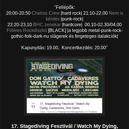
"Fellépők:
20:00-20.50
Chelios Crew
|hard rock| 21:10-22.00
Nem is
kérdés
|punk-rock|
22:20-23.10
BHC zenekar
|hardcore| 00.10-02.30/04.00
Filléres Rockdiszkó
[BLACK] |a legjobb metal-punk-rock-
gothic-folk-dark-nu slágerek és fergeteges italakciók|
Kapunyitás: 19.00, Koncertkezdés: 20.00"
17. Stagediving Fesztivál / Watch My Dying,