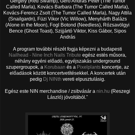
Gergely (Red Swamp), Gerő András Péter (The Tumor
Called Marla), Kovács Barbara (The Tumor Called Marla),
Kovács-Ferencz Zsolt (The Tumor Called Marla), Nagy Attila
(Snailgardn), Füzi Vikor (Vic Willow), Menyhárth Balázs
(Alone in the Moon), Fogl Botond (Needless), Rózsavölgyi
Bence (Ghost Toast), Szijjártó Viktor, Kiss Gábor, Sipos
András
A program további részét fogja képezni a budapesti
Nailhead - Nine Inch Nails Tribute
egész estés műsora,
néhány egyéni előadó, egyéjszakás underground
szupergroupok, a
Korubaan
és a
Pixelplants
koncertje, az
előadások között koncertvetítésekkel. A koncertek után
pedig
Dj NINth
vereti elpusztulásig.
Egész este NIN merchandise / zsibvásár a
nin.hu
(Reszegi
László) jóvoltából."