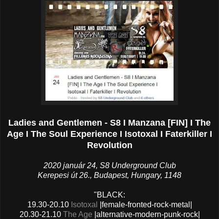
Ladies and Gentlemen - S8 I Manzana [FIN] I The
Age I The Soul Experience I Isotoxal I Faterkiller I
Revolution
2020 január 24, S8 Underground Club
Kerepesi út 26., Budapest, Hungary, 1148
"BLACK:
19.30-20.10
Isotoxal
|female-fronted-rock-metal|
20.30-21.10
The Age
|alternative-modern-punk-rock|