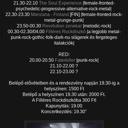
21.30-22.10
The Soul Experience
|female-fronted-
psychedelic-progressive-alternative-rock-metal|
22.30-23.30
Manzana - Finland
[FIN] |female-fronted-rock-
metal-grunge-punk|
23.50-00.30
Revolution zenekar
|melodic-rock|
00.30-02.30/04.00
Filléres Rockdiszkó
|a legjobb metal-
punk-rock-gothic-folk-dark-nu slágerek és fergeteges
italakciók|
RED:
20.00-20.50
Faterkiller
|punk-rock|
21.10-22.00 ?
22.10-23.00 ?
Belépő elővételben és a rendezvény napján 19.30-ig a
helyszínen: 1500 Ft
Belépő a helyszínen 19.30 után: 2000 Ft.
A Filléres Rockdiszkóba 300 Ft!
Kapunyitás: 19.00
Koncertkezdés: 19.30"