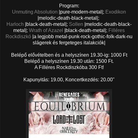
Program:
Unmuting Absolution
|pure-modern-metal|;
Exodikon
|melodic-death-black-metal|;
Harloch
|black-death-metal|;
Sollen
|melodic-death-black-
metal|;
Wrath of Azazel
|black-death-metal|;
Filléres
Rockdiszkó
|a legjobb metal-punk-rock-gothic-folk-dark-nu
slágerek és fergeteges italakciók|
Belépő elővételben és a helyszínen 19.30-ig: 1000 Ft
Belépő a helyszínen 19.30 után: 1500 Ft.
A Filléres Rockdiszkóba 300 Ft!
Kapunyitás: 19.00, Koncertkezdés: 20.00"