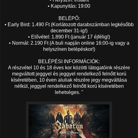
• Kapunyitás: 19:00
BELÉPŐ:
• Early Bird: 1.490 Ft (Korlátozott darabszámban legkésőbb
december 31-ig!)
• Elővétel: 1.890 Ft (január 17 éjfélig!)
• Normál: 2.190 Ft (A buli napján online 16:00-ig vagy a
helyszínen belépéskor!)
BELÉPÉSI INFORMÁCIÓK:
A részvétel 10 és 18 éves kor közötti látogatóink részére
megváltott jeggyel és jeggyel rendelkező felnőtt korú
kíséretében, 10 éven aluliak részére jegy megváltása
nélkül, jeggyel rendelkező felnőtt korú kíséretében
lehetséges. "