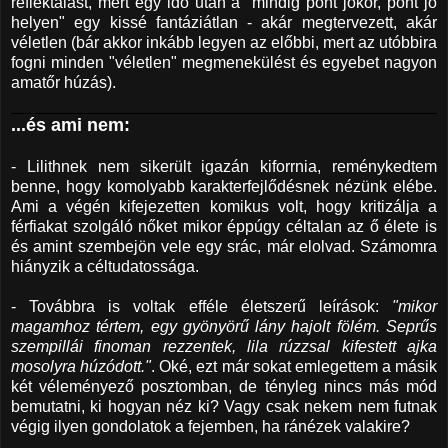
reflektálást, mert egy idő után a "mindig pont jókor, pont jó
helyen" egy kissé fantáziátlan - akár megtervezett, akár
véletlen (bár akkor inkább legyen az előbbi, mert az utóbbira
fogni minden "véletlen" megmenekülést és egyebet nagyon
amatőr húzás).
...és ami nem:
- Lilithnek nem sikerült igazán kiforrnia, reménykedtem
benne, hogy komolyabb karakterfejlődésnek nézünk elébe.
Ami a végén kifejezetten komikus volt, hogy kritizálja a
férfiakat szolgáló nőket mikor éppúgy céltalan az ő élete is
és amint szembejön vele egy srác, már elolvad. Számomra
hiányzik a céltudatossága.
- Továbbra is voltak efféle életszerű leírások:
"mikor
magamhoz tértem, egy gyönyörű lány hajolt fölém. Seprűs
szempillái finoman rezzentek, lila rúzzsal kifestett ajka
mosolyra húzódott."
. Oké, ezt már sokat emlegettem a másik
két véleményező posztomban, de tényleg nincs más mód
bemutatni, ki hogyan néz ki? Vagy csak nekem nem futnak
végig ilyen gondolatok a fejemben, ha ránézek valakire?