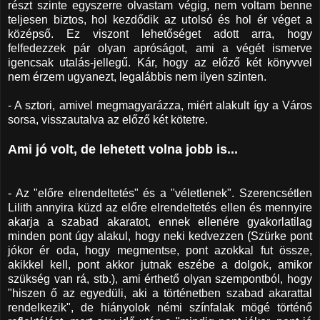
részt szinte egyszerre olvastam végig, nem voltam benne
teljesen biztos, hol kezdődik az utolsó és hol ér véget a
középső. Ez viszont lehetőséget adott arra, hogy
felfedezzek pár olyan apróságot, ami a végét ismerve
igencsak utalás-jellegű. Kár, hogy az előző két könyvvel
nem érzem ugyanezt, legalábbis nem ilyen szinten.
- A sztori, amivel megmagyarázza, miért alakult így a Város
sorsa, visszautalva az előző két kötetre.
Ami jó volt, de lehetett volna jobb is...
- Az "előre elrendeltetés" és a "véletlenek". Szerencsétlen
Lilith annyira küzd az előre elrendeltetés ellen és mennyire
akarja a szabad akaratot, ennek ellenére gyakorlatilag
minden pont úgy alakul, hogy neki kedvezzen (Szürke pont
jókor ér oda, hogy megmentse, pont azokkal fut össze,
akikkel kell, pont akkor jutnak eszébe a dolgok, amikor
szükség van rá, stb.), ami érthető olyan szempontból, hogy
"hiszen ő az egyedüli, aki a történetben szabad akarattal
rendelkezik", de hiányolok némi színfalak mögé történő