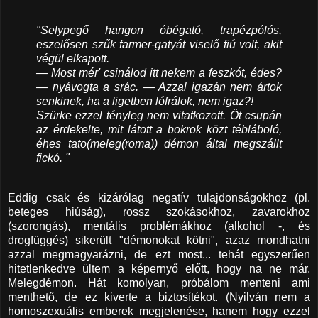
"Selypegő hangon óbégató, trapézpólós,
eszelősen szűk farmer-gatyát viselő fiú volt, akit
végül elkapott.
— Most mér' csinálod itt nekem a feszkót, édes?
— nyávogta a srác. — Azzal igazán nem ártok
senkinek, ha a ligetben lófrálok, nem igaz?!
Szürke ezzel tényleg nem vitatkozott. Öt csupán
az érdekelte, mit látott a bokrok közt tébláboló,
éhes tato(meleg(roma)) démon által megszállt
fickó. "
Eddig csak és kizárólag negatív tulajdonságokhoz (pl.
beteges hiúság), rossz szokásokhoz, zavarokhoz
(szorongás), mentális problémákhoz (alkohol -, és
drogfüggés) sikerült "démonokat kötni", azaz mondhatni
azzal megmagyarázni, de ezt most... tehát egyszerűen
hitetlenkedve ültem a képernyő előtt, hogy na ne már.
Melegdémon. Hát komolyan, próbálom menteni ami
menthető, de ez kiverte a biztosítékot. (Nyilván nem a
homoszexuális emberek megjelenése, hanem hogy ezzel