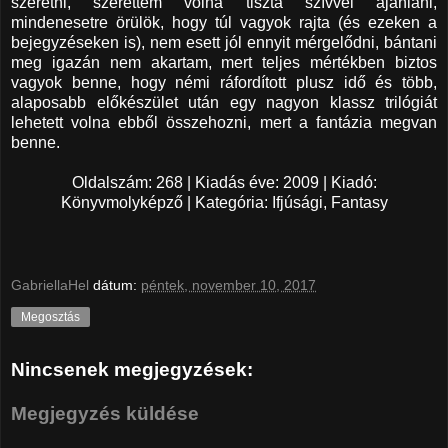
szeretni, szerettem volna tiszta szívvel ajánlani,
mindenesetre örülök, hogy túl vagyok rajta (és ezeken a
bejegyzéseken is), nem esett jól ennyit mérgelődni, bántani
meg igazán nem akartam, mert teljes mértékben biztos
vagyok benne, hogy némi ráfordított plusz idő és több,
alaposabb előkészület után egy nagyon klassz trilógiát
lehetett volna ebből összehozni, mert a fantázia megvan
benne.
Oldalszám: 268 | Kiadás éve: 2009 | Kiadó:
Könyvmolyképző | Kategória: Ifjúsági, Fantasy
GabriellaHel
dátum:
péntek, november 10, 2017
Megosztás
Nincsenek megjegyzések:
Megjegyzés küldése