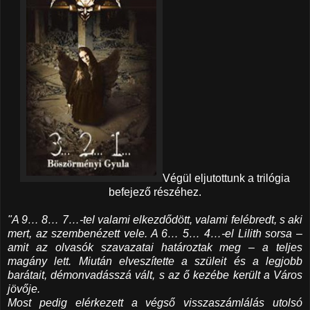
Végül eljutottunk a trilógia
befejező részéhez.
"A ​9… 8… 7…-tel valami elkezdődött, valami felébredt, s aki
mert, az szembenézett vele. A 6… 5… 4…-el Lilith sorsa –
amit az olvasók szavazatai határoztak meg – a teljes
magány lett. Miután elveszítette a szüleit és a legjobb
barátait, démonvadásszá vált, s az ő kezébe került a Város
jövője.
Most pedig elérkezett a végső visszaszámlálás utolsó