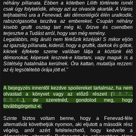
néhány pillanata. Ebben a kötetben Lilith története ismét
csak úgy folytatódik, ahogy azt az olvasók akarták. A Város
teljhatalmú ura a Fenevad, aki démonlégiói élén uralkodik,
rabszolgasorba taszítva az embereket. Csupán néhány
kisebb grufti osztag tart még ki, őrizve és csendben
terjesztve a Tudást arról, hogy van még remény.
Legalábbis, míg áruló nem férkőzik közéjük! S mikor eljön
az igazság pillanata, kiderül, hogy a gruftik, darkok és gótok,
kiknek éjfekete szeme valóban látja a köztünk élő
démonokat, képesek lesznek-e kitartani, vagy maguk is a
Sötétség hatalmába kerülnek. Óra kattan, mutatója rezzen:
az éj legsötétebb órája jött el."
A bejegyzés innentõl kezdve spoilereket tartalmaz, ha nem
olvastad a könyvet vagy az előző részeit (
9...8...7...
,
6...5...4..
.), de szeretnéd, gondolod meg, hogy
továbbgörgetsz-e.
Szinte biztos voltam benne, hogy a Fenevad-féle
alternatívát követhetjük nyomon, aki eljutott a második rész
végéig, arról azért feltételezhető, hogy kedvelte a