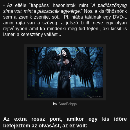
- Az efféle "frappáns" hasonlatok, mint "
A padlószőnyeg
sima volt, mint a plázacicák agykérge.
" Nos, a kis főhősnőnk
sem a zsenik zsenije, sőt... Pl. hiába találnak egy DVD-t,
amin rajta van a szöveg, a jelszó Lilith neve egy olyan
rejtvényben amit kb mindenki meg tud fejteni, aki kicsit is
ismeri a keresztény vallást...
by
SamBriggs
Az extra rossz pont, amikor egy kis időre
befejeztem az olvasást, az ez volt: