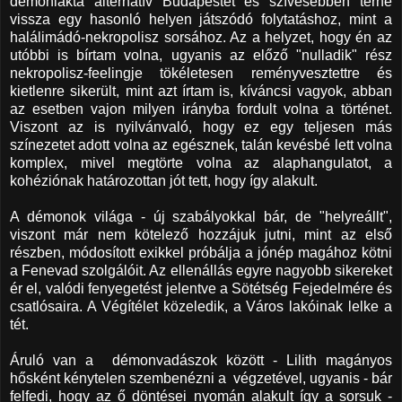
démonlakta alternatív Budapestet és szívesebben térne
vissza egy hasonló helyen játszódó folytatáshoz, mint a
halálimádó-nekropolisz sorsához. Az a helyzet, hogy én az
utóbbi is bírtam volna, ugyanis az előző "nulladik" rész
nekropolisz-feelingje tökéletesen reményvesztettre és
kietlenre sikerült, mint azt írtam is, kíváncsi vagyok, abban
az esetben vajon milyen irányba fordult volna a történet.
Viszont az is nyilvánvaló, hogy ez egy teljesen más
színezetet adott volna az egésznek, talán kevésbé lett volna
komplex, mivel megtörte volna az alaphangulatot, a
kohéziónak határozottan jót tett, hogy így alakult.
A démonok világa - új szabályokkal bár, de "helyreállt",
viszont már nem kötelező hozzájuk jutni, mint az első
részben, módosított exikkel próbálja a jónép magához kötni
a Fenevad szolgálóit. Az ellenállás egyre nagyobb sikereket
ér el, valódi fenyegetést jelentve a Sötétség Fejedelmére és
csatlósaira. A Végítélet közeledik, a Város lakóinak lelke a
tét.
Áruló van a démonvadászok között - Lilith magányos
hősként kénytelen szembenézni a végzetével, ugyanis - bár
felfedi, hogy az ő döntései nyomán alakult így a sorsuk -