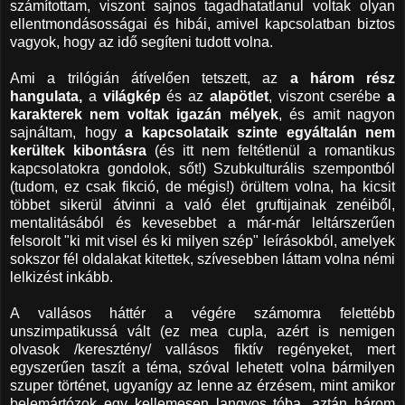
számítottam, viszont sajnos tagadhatatlanul voltak olyan
ellentmondásosságai és hibái, amivel kapcsolatban biztos
vagyok, hogy az idő segíteni tudott volna.
Ami a trilógián átívelően tetszett, az
a három rész
hangulata,
a
világkép
és az
alapötlet
, viszont cserébe
a
karakterek nem voltak igazán mélyek
, és amit nagyon
sajnáltam, hogy
a kapcsolataik szinte egyáltalán nem
kerültek kibontásra
(és itt nem feltétlenül a romantikus
kapcsolatokra gondolok, sőt!) Szubkulturális szempontból
(tudom, ez csak fikció, de mégis!) örültem volna, ha kicsit
többet sikerül átvinni a való élet gruftijainak zenéiből,
mentalitásából és kevesebbet a már-már leltárszerűen
felsorolt "ki mit visel és ki milyen szép" leírásokból, amelyek
sokszor fél oldalakat kitettek, szívesebben láttam volna némi
lelkizést inkább.
A vallásos háttér a végére számomra felettébb
unszimpatikussá vált (ez mea cupla, azért is nemigen
olvasok /keresztény/ vallásos fiktív regényeket, mert
egyszerűen taszít a téma, szóval lehetett volna bármilyen
szuper történet, ugyanígy az lenne az érzésem, mint amikor
belemártózok egy kellemesen langyos tóba, aztán három