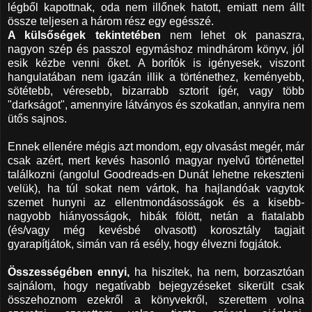
légből kapottnak, oda nem illőnek hatott, emiatt nem állt
össze teljesen a három rész egy egésszé.
A külsőségek tekintetében
nem lehet ok panaszra,
nagyon szép és passzol egymáshoz mindhárom könyv, jól
esik kézbe venni őket. A borítók is igényesek, viszont
hangulatában nem igazán illik a történethez, keményebb,
sötétebb, véresebb, bizarrabb sztorit ígér, vagy több
"darkságot", amennyire látványos és szokatlan, annyira nem
ütős sajnos.
Ennek ellenére mégis azt mondom, egy olvasást megér, már
csak azért, mert kevés hasonló magyar nyelvű történettel
találkozni (angolul Goodreads-en Dunát lehetne rekeszteni
velük), ha túl sokat nem vártok, ha hajlandóak vagytok
szemet hunyni az ellentmondásosságok és a kisebb-
nagyobb hiányosságok, hibák fölött, netán a fiatalabb
(és/vagy még kevésbé olvasott) korosztály tagjait
gyarapítjátok, simán van rá esély, hogy élvezni fogjátok.
Összességében ennyi,
ha hiszitek, ha nem, borzasztóan
sajnálom, hogy negatívabb bejegyzéseket sikerült csak
összehoznom ezekről a könyvekről, szerettem volna