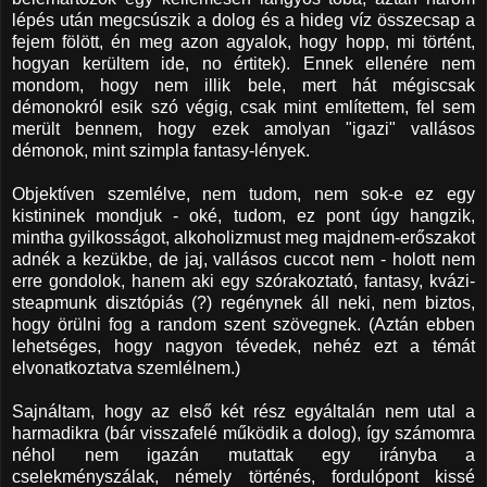
lépés után megcsúszik a dolog és a hideg víz összecsap a
fejem fölött, én meg azon agyalok, hogy hopp, mi történt,
hogyan kerültem ide, no értitek). Ennek ellenére nem
mondom, hogy nem illik bele, mert hát mégiscsak
démonokról esik szó végig, csak mint említettem, fel sem
merült bennem, hogy ezek amolyan "igazi" vallásos
démonok, mint szimpla fantasy-lények.
Objektíven szemlélve, nem tudom, nem sok-e ez egy
kistininek mondjuk - oké, tudom, ez pont úgy hangzik,
mintha gyilkosságot, alkoholizmust meg majdnem-erőszakot
adnék a kezükbe, de jaj, vallásos cuccot nem - holott nem
erre gondolok, hanem aki egy szórakoztató, fantasy, kvázi-
steapmunk disztópiás (?) regénynek áll neki, nem biztos,
hogy örülni fog a random szent szövegnek. (Aztán ebben
lehetséges, hogy nagyon tévedek, nehéz ezt a témát
elvonatkoztatva szemlélnem.)
Sajnáltam, hogy az első két rész egyáltalán nem utal a
harmadikra (bár visszafelé működik a dolog), így számomra
néhol nem igazán mutattak egy irányba a
cselekményszálak, némely történés, fordulópont kissé