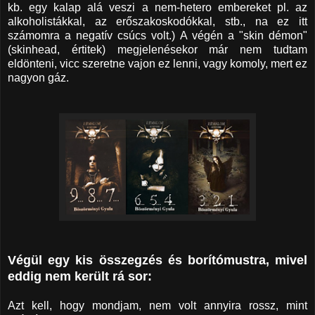
kb. egy kalap alá veszi a nem-hetero embereket pl. az
alkoholistákkal, az erőszakoskodókkal, stb., na ez itt
számomra a negatív csúcs volt.) A végén a "skin démon"
(skinhead, értitek) megjelenésekor már nem tudtam
eldönteni, vicc szeretne vajon ez lenni, vagy komoly, mert ez
nagyon gáz.
Végül egy kis összegzés és borítómustra, mivel
eddig nem került rá sor:
Azt kell, hogy mondjam, nem volt annyira rossz, mint