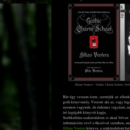
Jillian Venters - Gothic Charm School, Ne
Bár úgy veszem észre, szeretjük az ellenk
goth könyvmoly. Viszont aki az, vagy legal
nyomon vagyunk, de érdemes vigyázni, ne
író legújabb könyvét kapja.
Szubkultúra-szakirodalom is akad bőven 
információra vevő a fikcióval szemben, a
Jillian Venters
könyve, a szakirodalom hatá