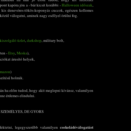
ont kapóra jön a - bár kicsit korábbi -
Halloween időszak
,
 kis denevéres-tökös-koponyás cuccok, egészen kellemes
közül válogatni, aminek nagy eséllyel örülni fog.
kiszolgáló üzlet
,
darkshop
, military bolt,
eten -
Etsy
,
Meska
),
ációkat árusító helyek,
mazon
)
szítésű holmik.
án ha előre tudod, hogy akit meglepni kívánsz, valamilyen
nne érdemes elindulni.
 SZEMÉLYES, DE GYORS
csokoládéválogatást
fektetni, legegyszerűbb valamilyen