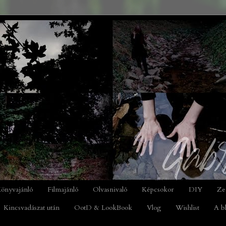
önyvajánló
Filmajánló
Olvasnivaló
Képcsokor
DIY
Ze
Kincsvadászat után
OotD & LookBook
Vlog
Wishlist
A b