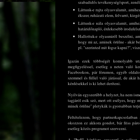
szabadidős tevékenység/sport, zenél
Láttunk-e rajta olyasvalamit, amihe
ékszer, ruházati elem, felvarró, kiegés
Láttunk-e nála olyasvalamit, amihe
határidőnapló, érdekesebb irodafelsze
Hallottuk-e olyasmiről beszélni, a
hogy mi az, aminek örülne - akár be
pl. "szerinted mit fogsz kapni?", vis
Igazán ezek többségét komolyabb utá
megfigyeléssel, esetleg a neten való k
Facebookon, pár fórumon, egyéb oldalon,
szemmel és füllel való járással, de akár 
kérdésekkel is ki lehet deríteni.
Nyilván egyszerűbb a helyzet, ha nem ism
tagjáról esik szó, mert ott esélyes, hogy
minek örülne" pletykák is gyorsabban terj
Feltételezem, hogy partnerkapcsolatban
okozzon ez akkora gondot, bár friss páro
esetleg közös programot szervezni.
"hol"
A
kérdésre egyszerű a válasz,