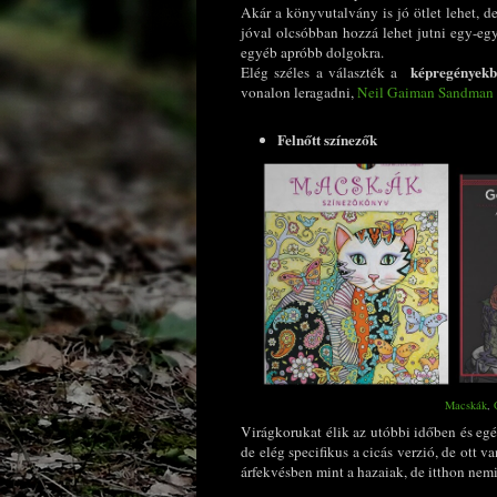
Akár a könyvutalvány is jó ötlet lehet, d
jóval olcsóbban hozzá lehet jutni egy-e
egyéb apróbb dolgokra.
képregényekb
Elég széles a választék a
vonalon leragadni,
Neil Gaiman Sandman
Felnőtt színezők
Macskák
,
Virágkorukat élik az utóbbi időben és egé
de elég specifikus a cicás verzió, de ott v
árfekvésben mint a hazaiak, de itthon nem