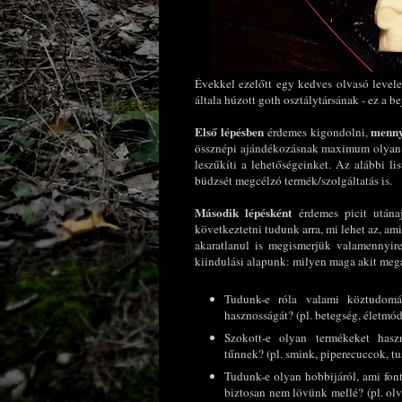
Évekkel ezelőtt egy kedves olvasó levelet
általa húzott goth osztálytársának - ez a 
Első lépésben
menny
érdemes kigondolni,
össznépi ajándékozásnak maximum olyan 1
leszűkíti a lehetőségeinket. Az alábbi l
büdzsét megcélzó termék/szolgáltatás is.
Második lépésként
érdemes picit utána
következtetni tudunk arra, mi lehet az, 
akaratlanul is megismerjük valamennyir
kiindulási alapunk: milyen maga akit me
Tudunk-e róla valami köztudomás
hasznosságát? (pl. betegség, életmód
Szokott-e olyan termékeket hasz
tűnnek? (pl. smink, piperecuccok, tu
Tudunk-e olyan hobbijáról, ami font
biztosan nem lövünk mellé? (pl. ol