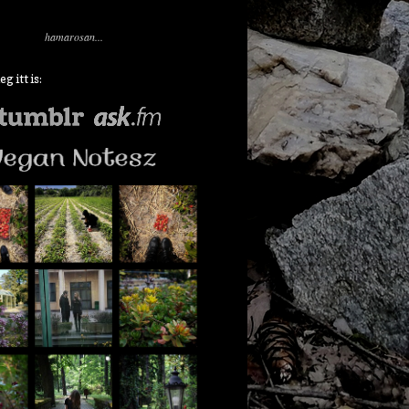
hamarosan...
 itt is: