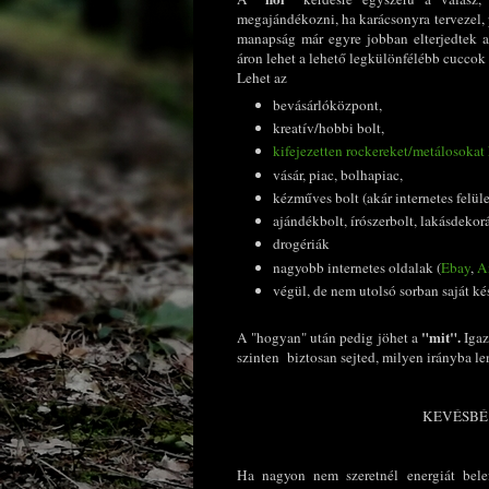
megajándékozni, ha karácsonyra tervezel, p
manapság már egyre jobban elterjedtek a
áron lehet a lehető legkülönfélébb cuccok 
Lehet az
bevásárlóközpont,
kreatív/hobbi bolt,
kifejezetten rockereket/metálosokat 
vásár, piac, bolhapiac,
kézműves bolt (akár internetes felül
ajándékbolt, írószerbolt, lakásdekor
drogériák
nagyobb internetes oldalak (
Ebay
,
A
végül, de nem utolsó sorban saját ké
"mit".
A "hogyan" után pedig jöhet a
Igaz
szinten biztosan sejted, milyen irányba le
KEVÉSBÉ
Ha nagyon nem szeretnél energiát bele