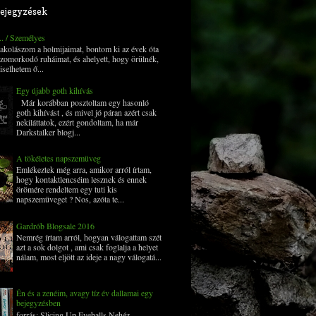
ejegyzések
... / Személyes
 pakolászom a holmijaimat, bontom ki az évek óta
zomorkodó ruháimat, és ahelyett, hogy örülnék,
iselhetem ő...
Egy újabb goth kihívás
Már korábban posztoltam egy hasonló
goth kihívást , és mivel jó páran azért csak
nekiláttatok, ezért gondoltam, ha már
Darkstalker blogj...
A tökéletes napszemüveg
Emlékeztek még arra, amikor arról írtam,
hogy kontaktlencséim lesznek és ennek
örömére rendeltem egy tuti kis
napszemüveget ? Nos, azóta te...
Gardrób Blogsale 2016
Nemrég írtam arról, hogyan válogattam szét
azt a sok dolgot , ami csak foglalja a helyet
nálam, most eljött az ideje a nagy válogatá...
Én és a zenéim, avagy tíz év dallamai egy
bejegyzésben
forrás: Slicing Up Eyeballs Nehéz