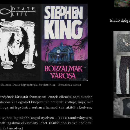
Eladó dolg
il Gaiman: Death-képregények, Stephen King - Borzalmak városa
ezőjének látszatát fenntartani, ennek ellenére nem minden
ábbis van egy-két kifejezetten preferált költője, írója, már
hogy mi legyünk a sorban a harmadikak, akitől a kedvenc
- sajnos leginkább angol nyelven -, aki a tanulmányokra,
nnak izgalmas olvasmány lehet. (Külföldön kedvelt például
rán táncolva.)