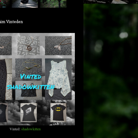
aim Vinteden
Vinted:
shadowkitten