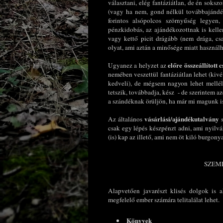
választani, elég fantáziátlan, de én soksz
(vagy ha nem, gond nélkül továbbajándék
forintos alsópolcos szörnyűség legye
pénzkidobás, az ajándékozottnak is kell
vagy kettő picit drágább (nem drága, cs
olyat, ami aztán a minősége miatt használh
előre összeállított
Ugyanez a helyzet az
nemében veszettül fantáziátlan lehet (kivé
kedveli), de mégsem nagyon lehet mellél
tetszik, továbbadja, kész - de szerintem a
a szándéknak örüljön, ha már mi magunk is 
vásárlási/ajándékutalvány
Az általános
s
csak egy lépés készpénzt adni, ami nyilvá
(is) kap az illető, ami nem öt kiló burgon
SZEM
Alapvetően javarészt klisés dolgok is a
megfelelő ember számára telitalálat lehet.
Könyvek