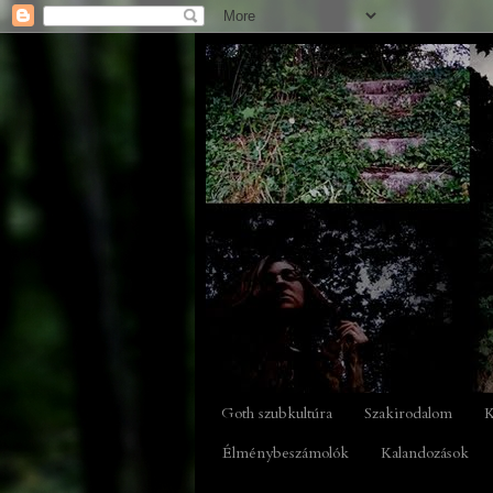
Goth szubkultúra
Szakirodalom
K
Élménybeszámolók
Kalandozások