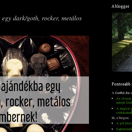
A blogger
 egy dark/goth, rocker, metálos
Fontosabb
A
Gothic.hu
-
Az olvasás 
interjú Szel
A magyar go
szokásaina
Itt, a blogon:
A gót törzs
Sajtótermé