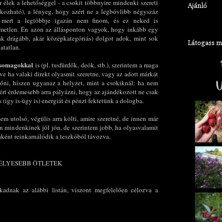
or élek a lehetőséggel - a csokit többnyire mindenki szereti
Ajánló
ozható), a lényeg, hogy azért ne a legbóvlibb négyszáz
n, mert a legtöbbje igazán nem finom, és ez neked is
emetlen. Én azon az állásponton vagyok, hogy inkább egy
ak drágább, akár középkategóriás) dolgot adok, mint sok
Látogass meg
atatlan.
 csomagokkal
is (pl. tusfürdők, deók, stb.), szerintem a maga
ve ha valaki direkt olyasmit szeretne, vagy az adott márkát
őni, hiszen ugyanaz a helyzet, mint a csokiknál: ha nem
zért érdemesebb arra pályázni, hogy az ajándékozott ne csak
(így is-úgy is) energiát és pénzt fektetünk a dologba.
em utolsó, végülis arra költi, amire szeretné, de innen már
n mindenkinek jól jön, de szerintem jobb, ha olyasvalamit
yaként reinkarnálódik a teszkóból távozva.
ÉLYESEBB ÖTLETEK
kadnak az alábbi listán, viszont megfelelően célozva a