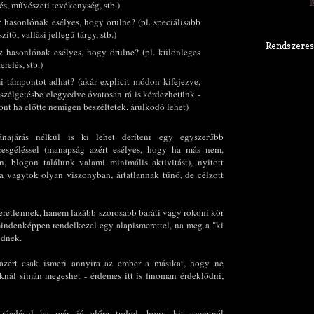
és, művészeti tevékenység, stb.)
z hasonlónak esélyes, hogy örülne? (pl. speciálisabb
zítő, vallási jellegű tárgy, stb.)
Rendszeres
z hasonlónak esélyes, hogy örülne? (pl. különleges
relés, stb.)
mi támpontot adhat? (akár explicit módon kifejezve,
szélgetésbe elegyedve óvatosan rá is kérdezhetünk -
zont ha előtte nemigen beszéltetek, árulkodó lehet)
najárás nélkül is ki lehet deríteni egy egyszerűbb
eresgéléssel (manapság azért esélyes, hogy ha más nem,
 blogon találunk valami minimális aktivitást), nyitott
ha vagytok olyan viszonyban, ártatlannak tűnő, de célzott
eretlennek, hanem lazább-szorosabb baráti vagy rokoni kör
 mindenképpen rendelkezel egy alapismerettel, na meg a "ki
ednek.
 azért csak ismeri annyira az ember a másikat, hogy ne
knál simán megeshet - érdemes itt is finoman érdeklődni,
 ráadásul ha már jó előre tudod, hogy kit szeretnél