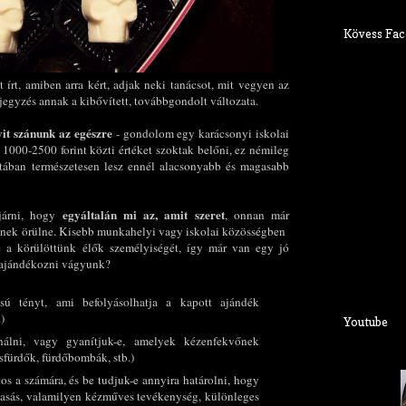
Kövess Fac
 írt, amiben arra kért, adjak neki tanácsot, mit vegyen az
bejegyzés annak a kibővített, továbbgondolt változata.
it szánunk az egészre
- gondolom egy karácsonyi iskolai
000-2500 forint közti értéket szoktak belőni, ez némileg
istában természetesen lesz ennél alacsonyabb és magasabb
egyáltalán mi az, amit szeret
járni, hogy
, onnan már
aminek örülne. Kisebb munkahelyi vagy iskolai közösségben
e a körülöttünk élők személyiségét, így már van egy jó
gajándékozni vágyunk?
ú tényt, ami befolyásolhatja a kapott ajándék
)
Youtube
nálni, vagy gyanítjuk-e, amelyek kézenfekvőnek
sfürdők, fürdőbombák, stb.)
os a számára, és be tudjuk-e annyira határolni, hogy
vasás, valamilyen kézműves tevékenység, különleges