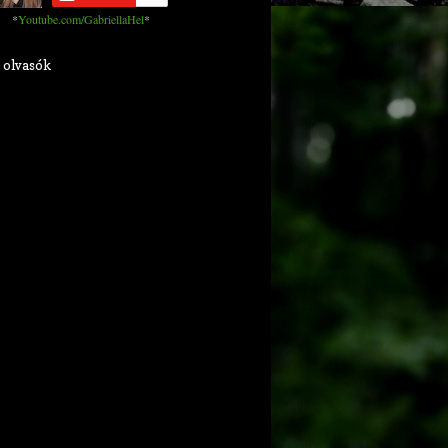
*
Youtube.com/GabriellaHel
*
 olvasók