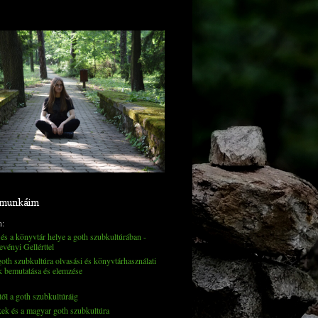
 munkáim
n:
és a könyvtár helye a goth szubkultúrában -
evényi Gellérttel
th szubkultúra olvasási és könyvtárhasználati
k bemutatása és elemzése
től a goth szubkultúráig
kek és a magyar goth szubkultúra