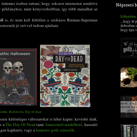
e érdemes észben tartani, hogy sokszor interneten rendelve
Népszerű b
gy példányhoz, mint könyvesboltban, így több maradhat az
Érthetetlen
ől
is, és nem kell feltétlen a szokásos Batman-Superman
...hogy itt
sorozatát jó szívvel tudom ajánlani.
dobozban s
hogy újra v
Gothic Halloween
,
Day of dead
szen különleges változatokat is lehet kapni: kevésbé dark,
an a
The Day Of Dead
(ami
Amazonról rendelhető
, hasonló
igen kapható), vagy a
humoros goth színezők
.