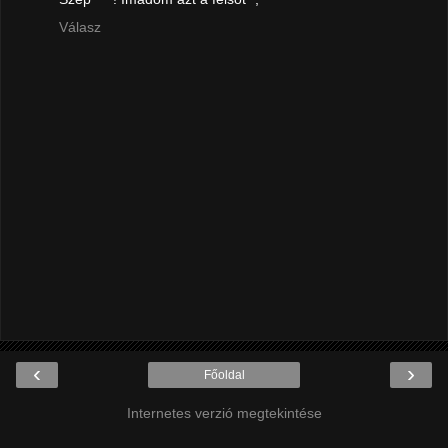
Válasz
‹
›
Főoldal
Internetes verzió megtekintése