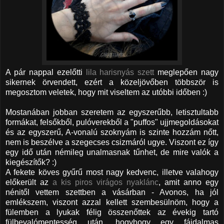
A pár nappal ezelőtti
lila harisnyás szett
meglepően nagy
sikernek örvendett, ezért a közeljövőben többször is
megosztom veletek, hogy mit viseltem az utóbbi időben :)
Mostanában jobban szeretem az egyszerűbb, letisztultabb
formákat, felsőkből, pulóverekből a "puffos" ujjmegoldásokat
és az egyszerű, A-vonalú szoknyám is szinte hozzám nőtt,
nem is beszélve a szegecses csizmáról ugye. Viszont ez így
egy idő után némileg unalmasnak tűnhet, de mire valók a
kiegészítők? :)
A fekete köves gyűrű most nagy kedvenc, illetve valahogy
előkerült az
a kis piros virágos nyaklánc
, amit anno egy
nénitől vettem szettben a vásárban - Avonos, ha jól
emlékszem, viszont azzal kellett szembesülnöm, hogy a
fülemben a lyukak félig összenőttek az évekig tartó
fülbevalómentesség után, hogyhogy egy fájdalmas