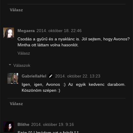
Válasz
Megaera
2014. október 18. 22:46
Csodás a gyűrű és a nyaklánc is. Jól sejtem, hogy Avonos?
Mintha ott láttam volna hasonlót.
Válasz
Válaszok
GabriellaHel
2014. október 22. 13:23
Igen, igen, Avonos :) Az egyik kedvenc darabom.
Köszönöm szépen :)
Válasz
Blithe
2014. október 19. 9:16
Szép ^^ ! Imádom azt a felsőt *,*