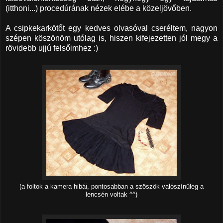
(itthoni...) procedúrának nézek elébe a közeljövőben.
A csipkekarkötőt egy kedves olvasóval cseréltem, nagyon
szépen köszönöm utólag is, hiszen kifejezetten jól megy a
rövidebb ujjú felsőimhez :)
(a foltok a kamera hibái, pontosabban a szöszök valószínűleg a
lencsén voltak ^^)