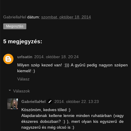
GabriellaHel
dátum:
szombat, október 18, 2014
Megosztás
5 megjegyzés:
urlsatin
2014. október 18. 20:24
Milyen szép kezed van! :))) A gyűrű pedig nagyon szépen
kiemeli! :)
Válasz
Válaszok
GabriellaHel
2014. október 22. 13:23
Köszönöm, kedves tőled :)
Alapdarabnak kellene lennie minden ruhatárban (vagy
ékszeres dobozban? :) ), mert olyan kis egyszerű de
nagyszerű és még olcsó is :)