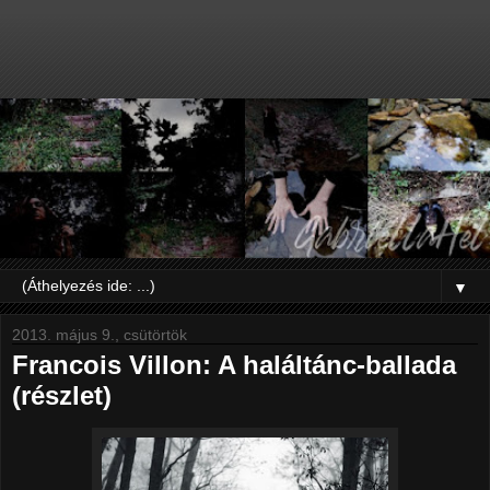
▼
2013. május 9., csütörtök
Francois Villon: A haláltánc-ballada
(részlet)