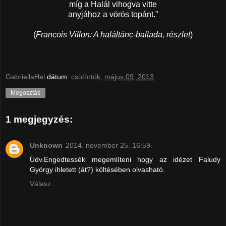
míg a Halál vihogva vitte
anyjához a vörös topánt."
(
Francois Villon: A haláltánc-ballada, részlet
)
GabriellaHel
dátum:
csütörtök, május 09, 2013
Megosztás
1 megjegyzés:
Unknown
2014. november 25. 16:59
Üdv.Engedtessék megemlíteni hogy az idézet Faludy
György ihletett (át?) költésében olvasható.
Válasz