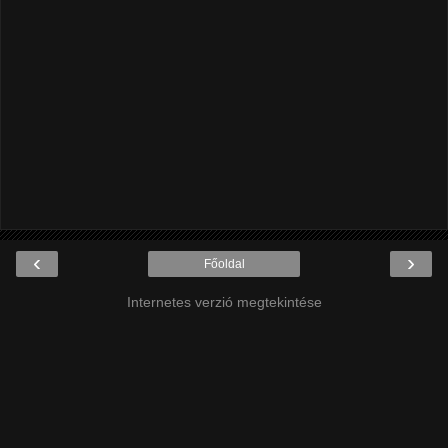
‹
›
Főoldal
Internetes verzió megtekintése