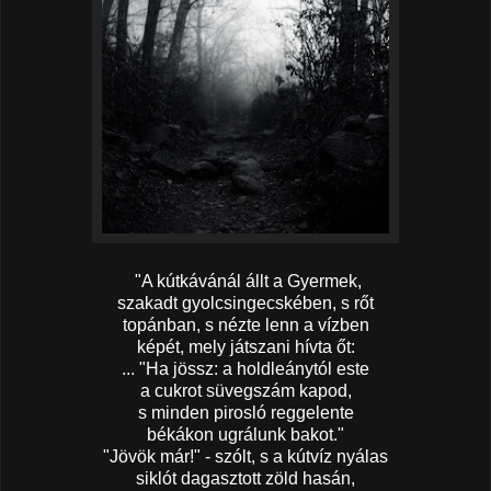
"A kútkávánál állt a Gyermek,
szakadt gyolcsingecskében, s rőt
topánban, s nézte lenn a vízben
képét, mely játszani hívta őt:
... "Ha jössz: a holdleánytól este
a cukrot süvegszám kapod,
s minden pirosló reggelente
békákon ugrálunk bakot."
"Jövök már!" - szólt, s a kútvíz nyálas
siklót dagasztott zöld hasán,