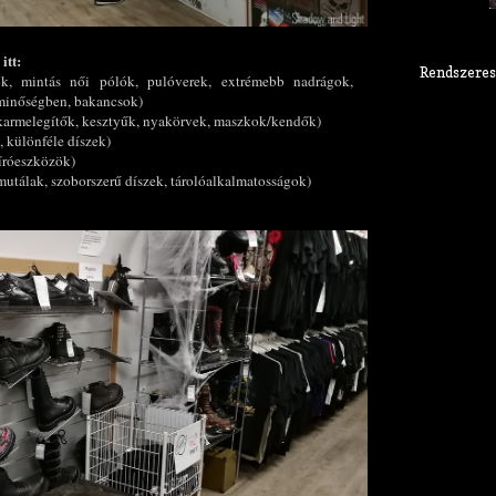
itt:
Rendszeres
ók, mintás női pólók, pulóverek, extrémebb nadrágok,
 minőségben, bakancsok)
k/karmelegítők, kesztyűk, nyakörvek, maszkok/kendők)
, különféle díszek)
 íróeszközök)
amutálak, szoborszerű díszek, tárolóalkalmatosságok)