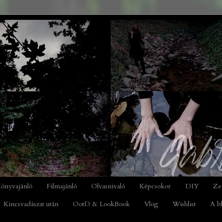
önyvajánló
Filmajánló
Olvasnivaló
Képcsokor
DIY
Ze
Kincsvadászat után
OotD & LookBook
Vlog
Wishlist
A b