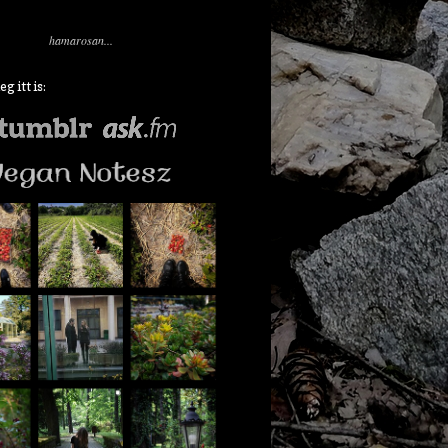
hamarosan...
 itt is: