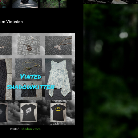
aim Vinteden
Vinted:
shadowkitten