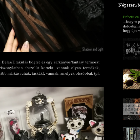
Népszerű b
Érthetetlen
...hogy itt
dobozban s
hogy újra v
 Bélás/Drakulás bögrét és egy sárkányos/fantasy termoszt
viszonylatban abszolút korrekt, vannak olyan termékek,
ább márkás ruhák, táskák), vannak, amelyek olcsóbbak (pl.