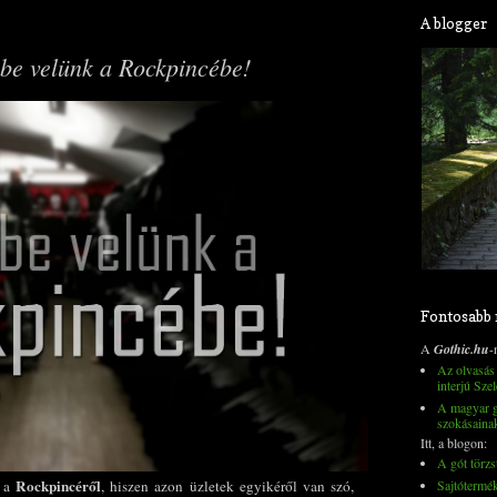
A blogger
be velünk a Rockpincébe!
Fontosabb
A
Gothic.hu
-
Az olvasás 
interjú Szel
A magyar go
szokásaina
Itt, a blogon:
A gót törzs
Rockpincéről
Sajtótermé
r a
, hiszen azon üzletek egyikéről van szó,