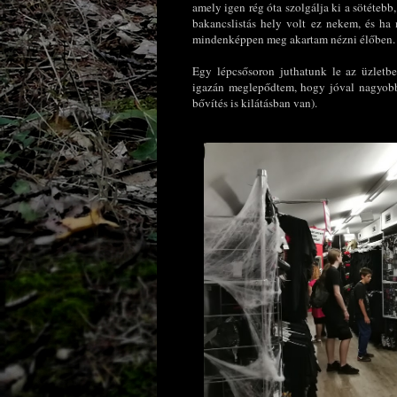
amely igen rég óta szolgálja ki a sötétebb
bakancslistás hely volt ez nekem, és ha 
mindenképpen meg akartam nézni élőben.
Egy lépcsősoron juthatunk le az üzletb
igazán meglepődtem, hogy jóval nagyobb,
bővítés is kilátásban van).