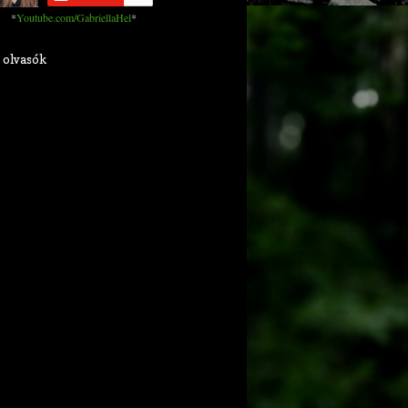
*
Youtube.com/GabriellaHel
*
 olvasók