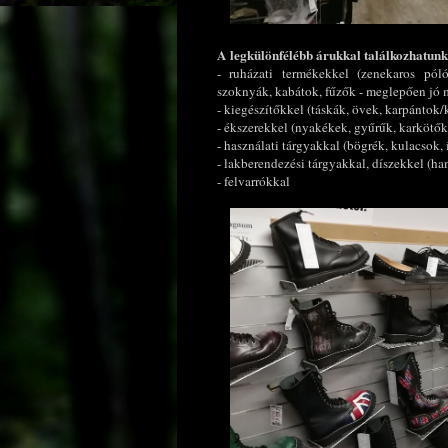
A legkülönfélébb árukkal találkozhatunk 
- ruházati termékekkel (zenekaros pól
szoknyák, kabátok, fűzők - meglepően jó
- kiegészítőkkel (táskák, övek, karpánto
- ékszerekkel (nyakékek, gyűrűk, karkötők
- használati tárgyakkal (bögrék, kulacsok,
- lakberendezési tárgyakkal, díszekkel (h
- felvarrókkal