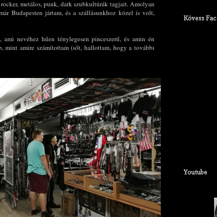
, rocker, metálos, punk, dark szubkultúrák tagjait. Amolyan
már Budapesten jártam, és a szállásunkhoz közel is volt,
Kövess Fac
e, ami nevéhez hűen ténylegesen pinceszerű, és amin én
 mint amire számítottam (sőt, hallottam, hogy a további
Youtube