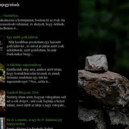
ejegyzések
... / Személyes
 pakolászom a holmijaimat, bontom ki az évek óta
zomorkodó ruháimat, és ahelyett, hogy örülnék,
iselhetem ő...
Egy újabb goth kihívás
Már korábban posztoltam egy hasonló
goth kihívást , és mivel jó páran azért csak
nekiláttatok, ezért gondoltam, ha már
Darkstalker blogj...
A tökéletes napszemüveg
Emlékeztek még arra, amikor arról írtam,
hogy kontaktlencséim lesznek és ennek
örömére rendeltem egy tuti kis
napszemüveget ? Nos, azóta te...
Gardrób Blogsale 2016
Nemrég írtam arról, hogyan válogattam szét
azt a sok dolgot , ami csak foglalja a helyet
nálam, most eljött az ideje a nagy válogatá...
Én és a zenéim, avagy tíz év dallamai egy
bejegyzésben
forrás: Slicing Up Eyeballs Nehéz