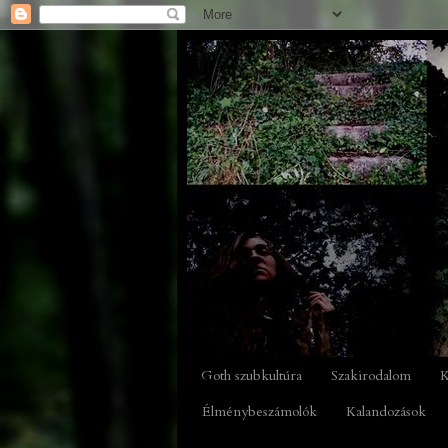
Goth szubkultúra
Szakirodalom
K
Élménybeszámolók
Kalandozások