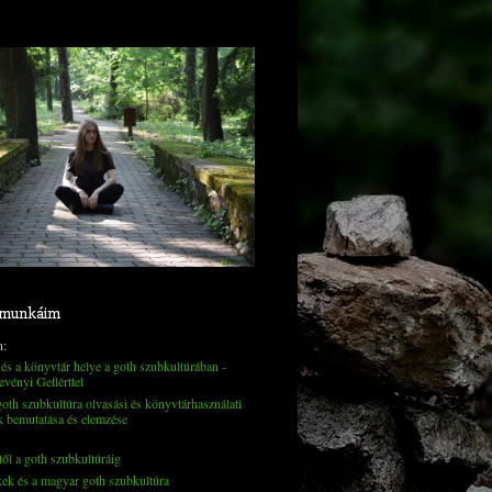
 munkáim
n:
és a könyvtár helye a goth szubkultúrában -
evényi Gellérttel
th szubkultúra olvasási és könyvtárhasználati
k bemutatása és elemzése
től a goth szubkultúráig
kek és a magyar goth szubkultúra