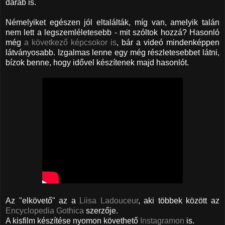
darab is.
Némelyiket egészen jól eltalálták, míg van, amelyik talán
nem lett a legszemléletesebb - mit szóltok hozzá? Hasonló
még
a következő képcsokor is
, bár a videó mindenképpen
látványosabb. Izgalmas lenne egy még részletesebbet látni,
bízok benne, hogy idővel készítenek majd hasonlót.
Az "elkövető" az a
Liisa Ladouceur
, aki többek között az
Encyclopedia Gothica
szerzője.
A kisfilm készítése nyomon követhető
Instagramon
is.