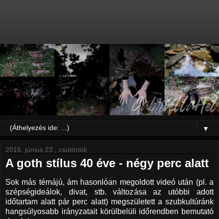
▼
2016. június 23., csütörtök
A goth stílus 40 éve - négy perc alatt
Sok más témájú, ám hasonlóan megoldott videó után (pl. a
szépségideálok, divat, stb. változása az utóbbi adott
időtartam alatt pár perc alatt) megszületett a szubkultúránk
hangsúlyosabb irányzatait körülbelüli időrendben bemutató