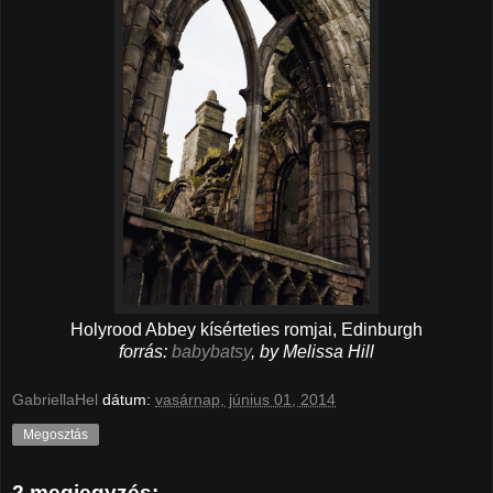
Holyrood Abbey kísérteties romjai, Edinburgh
forrás:
babybatsy
, by Melissa Hill
GabriellaHel
dátum:
vasárnap, június 01, 2014
Megosztás
2 megjegyzés: