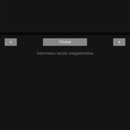
‹
›
Főoldal
Internetes verzió megtekintése