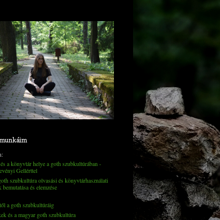
 munkáim
n:
és a könyvtár helye a goth szubkultúrában -
evényi Gellérttel
th szubkultúra olvasási és könyvtárhasználati
k bemutatása és elemzése
től a goth szubkultúráig
kek és a magyar goth szubkultúra