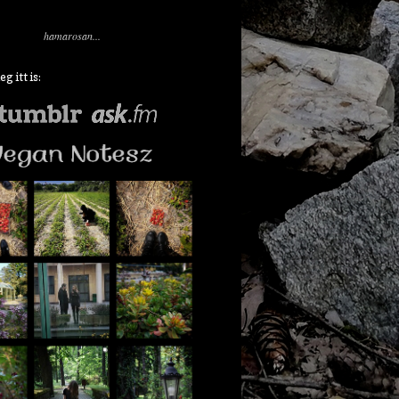
hamarosan...
 itt is: