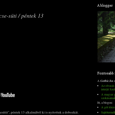
A blogger
cse-süti / péntek 13
Fontosabb
A
Gothic.hu
-
Az olvasás 
interjú Szel
A magyar go
szokásaina
Itt, a blogon:
A gót törzs
ütit", péntek 13 alkalmából ki is nyitottuk a dobozkát.
Sajtótermé