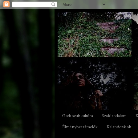
Goth szubkultúra
Szakirodalom
K
Élménybeszámolók
Kalandozások