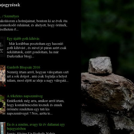
ejegyzések
... / Személyes
 pakolászom a holmijaimat, bontom ki az évek óta
zomorkodó ruháimat, és ahelyett, hogy örülnék,
iselhetem ő...
Egy újabb goth kihívás
Már korábban posztoltam egy hasonló
goth kihívást , és mivel jó páran azért csak
nekiláttatok, ezért gondoltam, ha már
Darkstalker blogj...
Gardrób Blogsale 2016
Nemrég írtam arról, hogyan válogattam szét
azt a sok dolgot , ami csak foglalja a helyet
nálam, most eljött az ideje a nagy válogatá...
A tökéletes napszemüveg
Emlékeztek még arra, amikor arról írtam,
hogy kontaktlencséim lesznek és ennek
örömére rendeltem egy tuti kis
napszemüveget ? Nos, azóta te...
Én és a zenéim, avagy tíz év dallamai egy
bejegyzésben
forrás: Slicing Up Eyeballs Nehéz