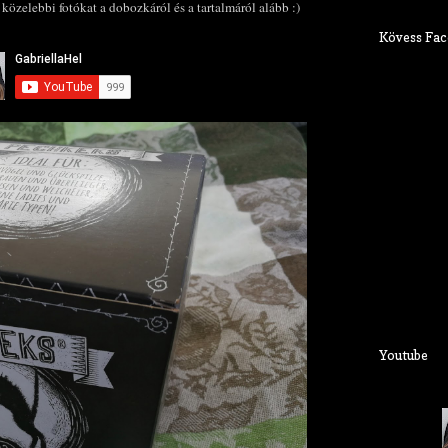
özelebbi fotókat a dobozkáról és a tartalmáról alább :)
Kövess Fac
Youtube