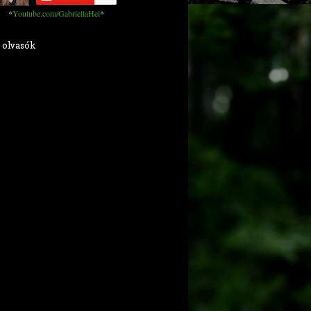
*
Youtube.com/GabriellaHel
*
 olvasók