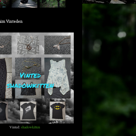
aim Vinteden
Vinted:
shadowkitten