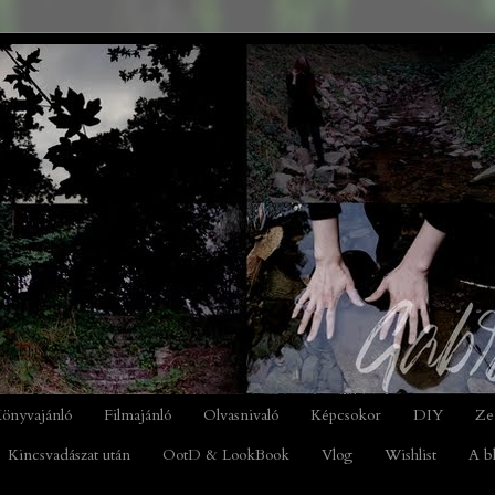
önyvajánló
Filmajánló
Olvasnivaló
Képcsokor
DIY
Ze
Kincsvadászat után
OotD & LookBook
Vlog
Wishlist
A b