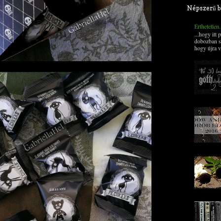
Népszerű b
Érthetetlen
...hogy itt
dobozban s
hogy újra v