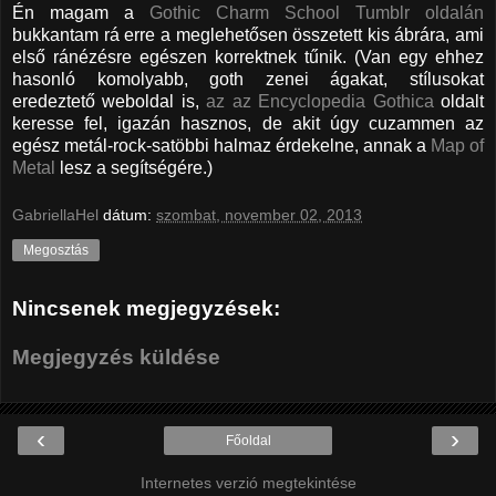
Én magam a
Gothic Charm School Tumblr oldalán
bukkantam rá erre a meglehetősen összetett kis ábrára, ami
első ránézésre egészen korrektnek tűnik. (Van egy ehhez
hasonló komolyabb, goth zenei ágakat, stílusokat
eredeztető weboldal is,
az az Encyclopedia Gothica
oldalt
keresse fel, igazán hasznos, de akit úgy cuzammen az
egész metál-rock-satöbbi halmaz érdekelne, annak a
Map of
Metal
lesz a segítségére.)
GabriellaHel
dátum:
szombat, november 02, 2013
Megosztás
Nincsenek megjegyzések:
Megjegyzés küldése
‹
›
Főoldal
Internetes verzió megtekintése