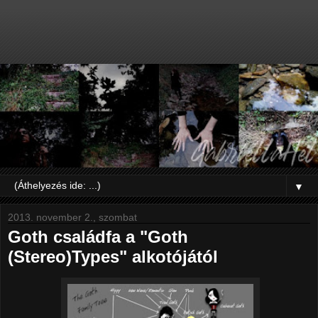
▼
2013. november 2., szombat
Goth családfa a "Goth
(Stereo)Types" alkotójától