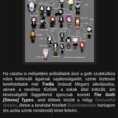
Ha valaha is mélyebbre próbáltatok ásni a goth szubkultúra
mára különvált ágainak sajátosságaiért, szinte biztosan
belefutottatok már
Trellia
(másutt
Megan
) alkotásaiba,
akinek a nevéhez fűződik a sokak által kritizált, ám
klisésségétől függetlenül igencsak korrekt
The Goth
[Stereo] Types
, amit többek között a hölgy
DeviantArt
oldalán
, illetve a kevésbé frissített
BlackWaterfalls
honlapon
(és azóta szinte mindenütt) lehet fellelni.