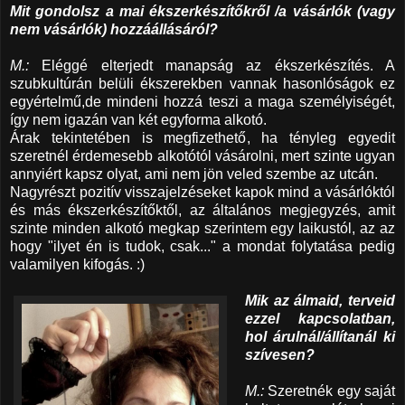
Mit gondolsz a mai ékszerkészítőkről /a vásárlók (vagy
nem vásárlók) hozzáállásáról?
M.:
Eléggé elterjedt manapság az ékszerkészítés. A
szubkultúrán belüli ékszerekben vannak hasonlóságok ez
egyértelmű,de mindeni hozzá teszi a maga személyiségét,
így nem igazán van két egyforma alkotó.
Árak tekintetében is megfizethető, ha tényleg egyedit
szeretnél érdemesebb alkotótól vásárolni, mert szinte ugyan
annyiért kapsz olyat, ami nem jön veled szembe az utcán.
Nagyrészt pozitív visszajelzéseket kapok mind a vásárlóktól
és más ékszerkészítőktől, az általános megjegyzés, amit
szinte minden alkotó megkap szerintem egy laikustól, az az
hogy "ilyet én is tudok, csak..." a mondat folytatása pedig
valamilyen kifogás. :)
Mik az álmaid, terveid
ezzel kapcsolatban,
hol árulnál/állítanál ki
szívesen?
M.:
Szeretnék egy saját