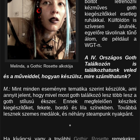
boltot létrehozni
kézműves goth
kiegészítőkkel esetleg
ruhákkal. Külföldön is
szívesen árulnék,
egyelőre távolinak tűnő
álom, de például a
WGT-n.
A IV. Országos Goth
Találkozón is
Melinda, a Gothic Rosette alkotója
találkozhatunk veled
és a műveiddel, hogyan készülsz, mire számíthatunk?
M.:
Mint minden eseményre tematika szerint készülök, ami
annyit jelent, hogy mivel most goth találkozó lesz több lesz a
goth stílusú ékszer. Ennek megfelelően készítek
kiegészítőket, fekete, bordó és lila színekben. Továbbá
lesznek szemes medálok, és néhány steampunk nyakpánt.
*
Ha kíváncsi vagy a további
Gothic Rosette
remekekre,