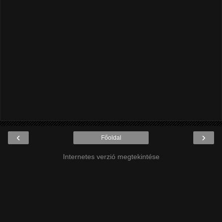
‹
›
Főoldal
Internetes verzió megtekintése