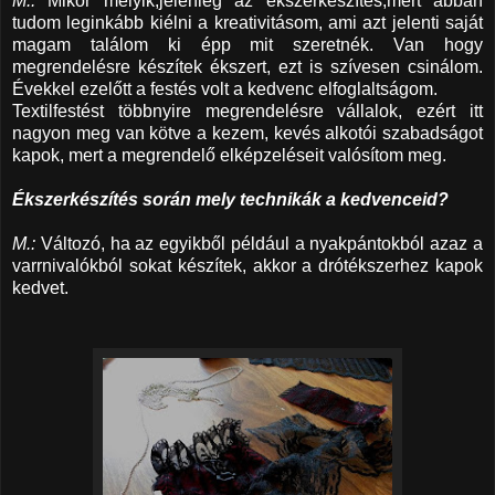
M.:
Mikor melyik,jelenleg az ékszerkészítés,mert abban
tudom leginkább kiélni a kreativitásom, ami azt jelenti saját
magam találom ki épp mit szeretnék. Van hogy
megrendelésre készítek ékszert, ezt is szívesen csinálom.
Évekkel ezelőtt a festés volt a kedvenc elfoglaltságom.
Textilfestést többnyire megrendelésre vállalok, ezért itt
nagyon meg van kötve a kezem, kevés alkotói szabadságot
kapok, mert a megrendelő elképzeléseit valósítom meg.
Ékszerkészítés során mely technikák a kedvenceid?
M.:
Változó, ha az egyikből például a nyakpántokból azaz a
varrnivalókból sokat készítek, akkor a drótékszerhez kapok
kedvet.