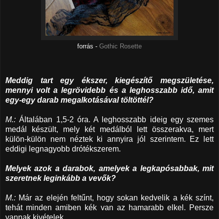
forrás -
Gothic Rosette
Meddig tart egy ékszer, kiegészítő megszületése,
mennyi volt a legrövidebb és a leghosszabb idő, amit
egy-egy darab megalkotásával töltöttél?
M.:
Általában 1,5-2 óra. A leghosszabb ideig egy szemes
medál készült, mely két medálból lett összerakva, mert
külön-külön nem néztek ki annyira jól szerintem. Ez lett
eddigi legnagyobb drótékszerem.
Melyek azok a darabok, amelyek a legkapósabbak, mit
szeretnek leginkább a vevők?
M.:
Már az elején feltűnt, hogy sokan kedvelik a kék színt,
tehát minden amiben kék van az hamarabb elkel. Persze
vannak kivételek.