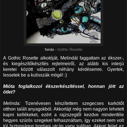
forrás -
Gothic Rosette
A Gothic Rosette alkotóját, Melindát faggattam az ékszer-,
és kiegészítőkészítés rejtelmeiről, az alább kis interjú
keretei között válaszolt néhány kérdésemre. Gyertek,
lessetek be a kulisszák mögé! :)
Mióta foglalkozol ékszerkészítéssel, honnan jött az
ötlet?
Melinda:
Tizenévesen készítettem szegecses karkötőt
otthon talált anyagokból. Akkortájt még nem nagyon lehetett
kapni kellékeket, ezért a rajzszegtől kezdve mindenféle
hegyes szúrós szegeket felhasználtam, így ezeket nem volt
túl biztonságos hordani utcán vagy suliban. Akkori fejjel ez