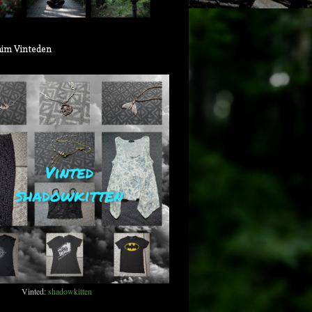
aim Vinteden
Vinted:
shadowkitten