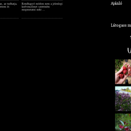
Ajánló
s, az tudhatja,
Rendhagyó módon nem a jelenlegi
retem és
kedvenceimet szeretném
megmutatni nekt ...
Látogass meg