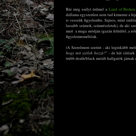
Bár még esélyt érdmel a
Land of Broken
dallama egyszerűen nem tud kimenni a fej
is vesszük figyelembe. Sajnos, mint említ
lassabb számok, számrészletek), de aki sz
mert a maga módján igazán felüdítő, a n
figyelemreméltóak.
(A Szerelmem szerint - aki leginkább me
hogy mit szólok hozzá?
" - de hát ízlése
trúbb death/black metált hallgatók járnak