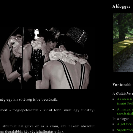
A blogger
Fontosabb
A
Gothic.hu
-
Az olvasás 
még egy kis sötétség is be-becsúszik.
interjú Szel
A magyar go
mert - meglepetésemre - kicsit több, mint egy tucatnyi
szokásaina
Itt, a blogon:
A gót törzs
albumját hallgatva ez az a szám, ami nekem abszolút
Sajtótermé
m (legalábbis két végighallgatás után).