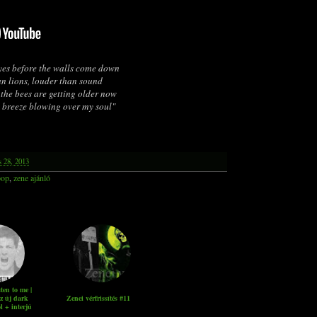
yes before the walls come down
n lions, louder than sound
the bees are getting older now
d breeze blowing over my soul"
s 28, 2013
pop
,
zene ajánló
en to me |
z új dark
Zenei vérfrissítés #11
l + interjú