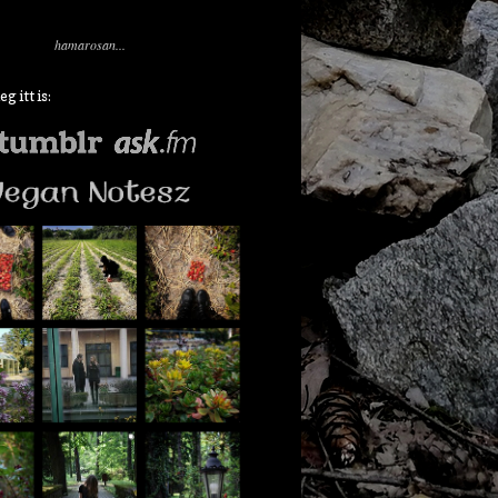
hamarosan...
 itt is: