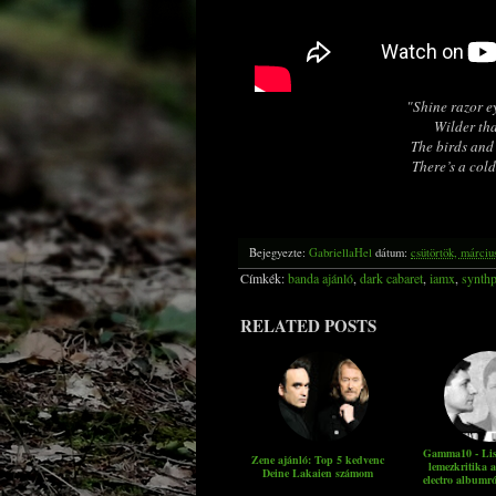
"Shine razor e
Wilder tha
The birds and 
There’s a col
Bejegyezte:
GabriellaHel
dátum:
csütörtök, márciu
Címkék:
banda ajánló
,
dark cabaret
,
iamx
,
synth
RELATED POSTS
Gamma10 - List
Zene ajánló: Top 5 kedvenc
lemezkritika a
Deine Lakaien számom
electro albumró