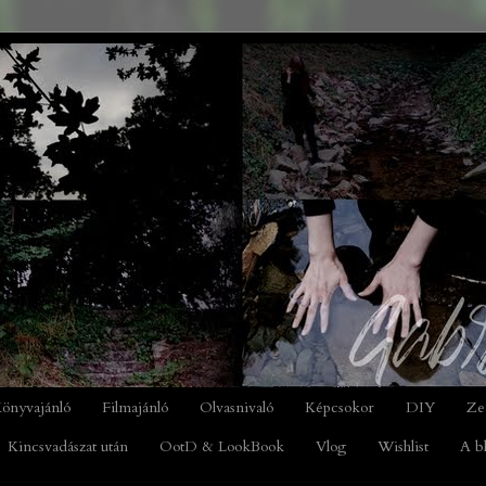
önyvajánló
Filmajánló
Olvasnivaló
Képcsokor
DIY
Ze
Kincsvadászat után
OotD & LookBook
Vlog
Wishlist
A b