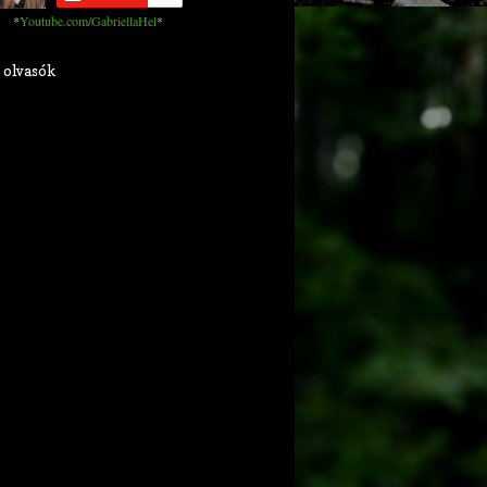
*
Youtube.com/GabriellaHel
*
 olvasók