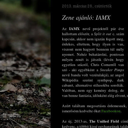
2013. március 28., csütörtök
Zene ajánló: IAMX
IAMX
Az
nevű projektről pár éve
hallottam először, a
Split it out
c. szám
kapcsán, akkor nem igazán fogott meg,
érdekes, eltettem, hogy ilyen is van,
viszont nem hagyott bennem túl mély
nyomot. Nehéz behatárolni, pontosan
milyen zenét is játszik (lévén hogy
egyetlen srácról, Chris Cornerről van
szó - aki egyébként a
Sneaker Pimps
nevű banda volt vezéralakjá), az angol
Wikipédia szerint synthpop, dark
cabaret, alternative stílusokba sorolták.
Valóban, nem egy kemény dolog, de
van benne fantázia, időnként elég elvont, 
Azért találtam megosztásra érdemesnek, 
ismerősöm kedvelte őket
Facebookon
.
The Unified Field
Az új, 2013-as,
című 
kedvenc, a többit kissé egyhangúnak találo