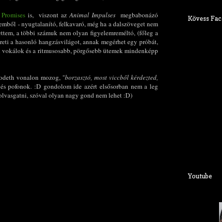
 Promises
is, viszont az
Animal Impulses
megbabonázó
Kövess Fac
emből - nyugtalanító, felkavaró, még ha a dalszöveget nem
ettem, a többi számuk nem olyan figyelemreméltó, (főleg a
ereti a hasonló hangzásvilágot, annak megérhet egy próbát,
ői vokálok és a ritmusosabb, pörgősebb ütemek mindenképp
lodeth vonalon mozog, "
borzasztó, most viccből kérdezted,
k és pofonok. :D gondolom ide azért elsősorban nem a leg
 olvasgatni, szóval olyan nagy gond nem lehet :D)
Youtube