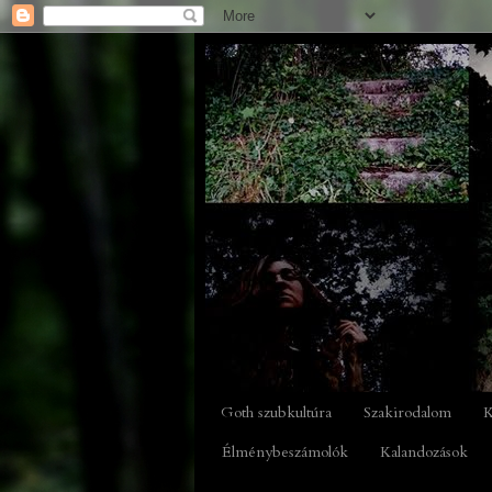
Goth szubkultúra
Szakirodalom
K
Élménybeszámolók
Kalandozások