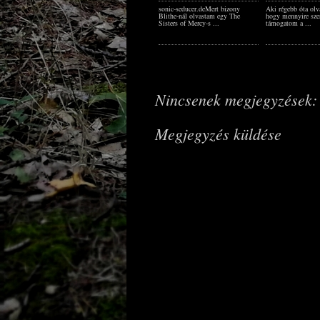
sonic-seducer.deMert bizony
Aki régebb óta olva
Blithe-nál olvastam egy The
hogy mennyire sze
Sisters of Mercy-s ...
támogatom a ...
Nincsenek megjegyzések:
Megjegyzés küldése