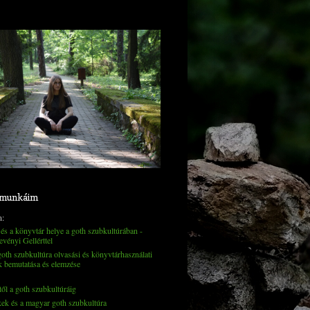
 munkáim
n:
és a könyvtár helye a goth szubkultúrában -
evényi Gellérttel
th szubkultúra olvasási és könyvtárhasználati
k bemutatása és elemzése
től a goth szubkultúráig
kek és a magyar goth szubkultúra