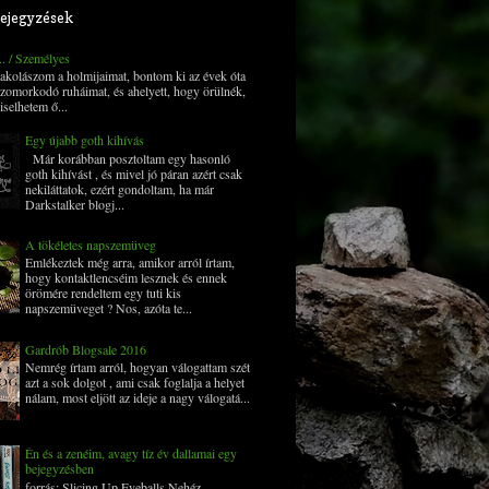
ejegyzések
... / Személyes
 pakolászom a holmijaimat, bontom ki az évek óta
zomorkodó ruháimat, és ahelyett, hogy örülnék,
iselhetem ő...
Egy újabb goth kihívás
Már korábban posztoltam egy hasonló
goth kihívást , és mivel jó páran azért csak
nekiláttatok, ezért gondoltam, ha már
Darkstalker blogj...
A tökéletes napszemüveg
Emlékeztek még arra, amikor arról írtam,
hogy kontaktlencséim lesznek és ennek
örömére rendeltem egy tuti kis
napszemüveget ? Nos, azóta te...
Gardrób Blogsale 2016
Nemrég írtam arról, hogyan válogattam szét
azt a sok dolgot , ami csak foglalja a helyet
nálam, most eljött az ideje a nagy válogatá...
Én és a zenéim, avagy tíz év dallamai egy
bejegyzésben
forrás: Slicing Up Eyeballs Nehéz