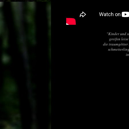
"Kinder und st
greifen leis
die traumgötter 
schmetterling
i