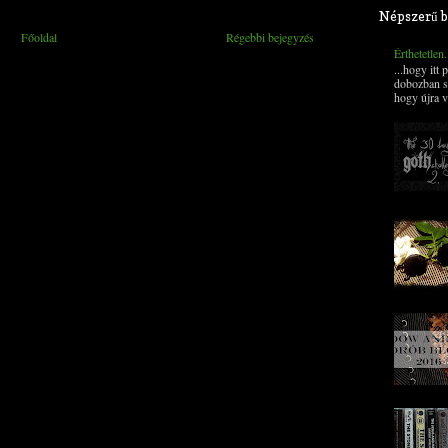
Népszerű b
Főoldal
Régebbi bejegyzés
Érthetetlen
...hogy itt
dobozban s
hogy újra v